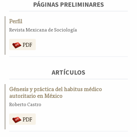
PÁGINAS PRELIMINARES
a
l
a
Perfil
t
Revista Mexicana de Sociología
e
r
PDF
a
l
ARTÍCULOS
Génesis y práctica del habitus médico
autoritario en México
Roberto Castro
PDF