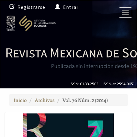
N
Registrarse
Entrar
a
Togg
v
navig
e
g
a
c
i
ó
n
p
r
i
ISSN: 0188-2503
ISSN-e: 2594-0651
n
c
Inicio
Archivos
Vol. 76 Núm. 2 (2014)
i
p
a
l
C