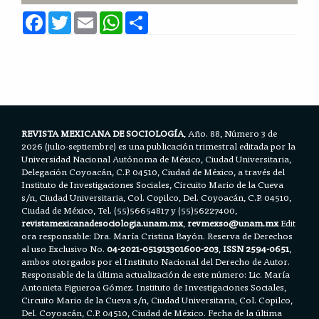
F
T
E
W
S
a
w
m
h
h
c
i
a
a
a
e
t
i
t
r
b
t
l
s
e
o
e
A
o
r
p
k
p
REVISTA MEXICANA DE SOCIOLOGÍA
, Año. 88, Número 3 de
2026 (julio-septiembre) es una publicación trimestral editada por la
Universidad Nacional Autónoma de México, Ciudad Universitaria,
Delegación Coyoacán, C.P. 04510, Ciudad de México, a través del
Instituto de Investigaciones Sociales, Circuito Mario de la Cueva
s/n, Ciudad Universitaria, Col. Copilco, Del. Coyoacán, C.P. 04510,
Ciudad de México, Tel. (55)56654817 y (55)56227400,
revistamexicanadesociologia.unam.mx
,
revmexso@unam.mx
Edit
ora responsable: Dra. María Cristina Bayón. Reserva de Derechos
al uso Exclusivo No.
04-2021-051913301600-203
,
ISSN 2594-0651
,
ambos otorgados por el Instituto Nacional del Derecho de Autor.
Responsable de la última actualización de este número: Lic. María
Antonieta Figueroa Gómez. Instituto de Investigaciones Sociales,
Circuito Mario de la Cueva s/n, Ciudad Universitaria, Col. Copilco,
Del. Coyoacán, C.P. 04510, Ciudad de México. Fecha de la última