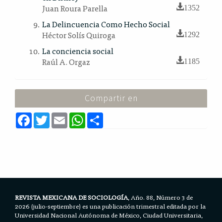
Juan Roura Parella
1352
La Delincuencia Como Hecho Social
Héctor Solís Quiroga
1292
La conciencia social
Raúl A. Orgaz
1185
Compartir en
F
T
E
W
S
a
w
m
h
h
c
i
a
a
a
e
t
i
t
r
b
t
l
s
e
o
e
A
o
r
p
k
p
REVISTA MEXICANA DE SOCIOLOGÍA
, Año. 88, Número 3 de
2026 (julio-septiembre) es una publicación trimestral editada por la
Universidad Nacional Autónoma de México, Ciudad Universitaria,