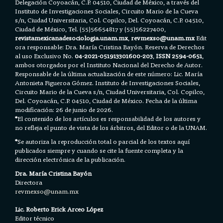
Delegación Coyoacán, C.P. 04510, Ciudad de México, a través del
Instituto de Investigaciones Sociales, Circuito Mario de la Cueva
s/n, Ciudad Universitaria, Col. Copilco, Del. Coyoacán, C.P. 04510,
Ciudad de México, Tel. (55)56654817 y (55)56227400,
revistamexicanadesociologia.unam.mx
,
revmexso@unam.mx
Edit
ora responsable: Dra. María Cristina Bayón. Reserva de Derechos
al uso Exclusivo No.
04-2021-051913301600-203
,
ISSN 2594-0651
,
ambos otorgados por el Instituto Nacional del Derecho de Autor.
Responsable de la última actualización de este número: Lic. María
Antonieta Figueroa Gómez. Instituto de Investigaciones Sociales,
Circuito Mario de la Cueva s/n, Ciudad Universitaria, Col. Copilco,
Del. Coyoacán, C.P. 04510, Ciudad de México. Fecha de la última
modificación: 26 de junio de 2026.
*
El contenido de los artículos es responsabilidad de los autores y
no refleja el punto de vista de los árbitros, del Editor o de la UNAM.
*
Se autoriza la reproducción total o parcial de los textos aquí
publicados siempre y cuando se cite la fuente completa y la
dirección electrónica de la publicación.
Dra. María Cristina Bayón
Directora
revmexso@unam.mx
Lic. Roberto Erick Arceo López
Editor técnico