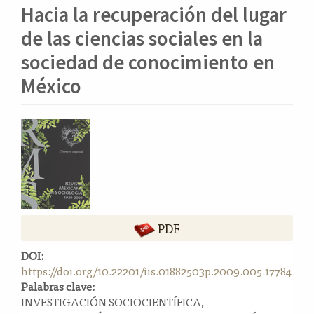
o
Hacia la recuperación del lugar
n
t
de las ciencias sociales en la
e
sociedad de conocimiento en
n
i
México
d
o
p
Barra
r
lateral
i
del
n
artículo
c
i
p
PDF
a
l
DOI:
B
https://doi.org/10.22201/iis.01882503p.2009.005.17784
a
Palabras clave:
r
INVESTIGACIÓN SOCIOCIENTÍFICA,
r