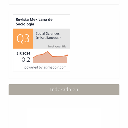
Index
Indexada en