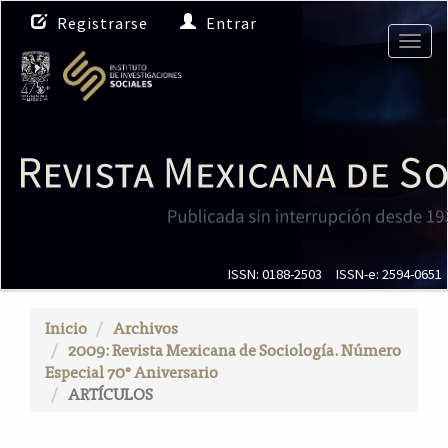
N
Registrarse
Entrar
a
Togg
v
navig
e
g
a
c
i
ó
n
p
r
i
ISSN: 0188-2503
ISSN-e: 2594-0651
n
c
Inicio
Archivos
i
2009: Revista Mexicana de Sociología. Número
p
Especial 70° Aniversario
a
ARTÍCULOS
l
C