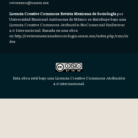
revmexso@unam.mx
Licencia Creative Commons Revista Mexicana de Sociología
por
Universidad Nacional Autónoma de México se distribuye bajo una
Licencia
Creative Commons Atribución-NoComercial-SinDerivar
4.0 Internacional.
Basada en una obra
en h
ttp://revistamexicanadesociologia.unam.mx/index.php/rms/in
dex
Esta obra está bajo una Licencia Creative Commons Atribución
4.0 internacional.