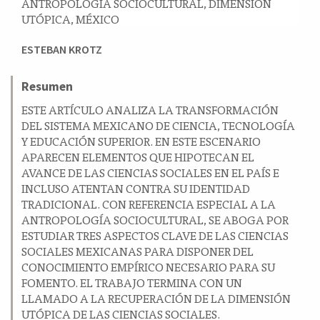
ANTROPOLOGÍA SOCIOCULTURAL, DIMENSIÓN
a
UTÓPICA, MÉXICO
l
a
Contenido
ESTEBAN KROTZ
t
principal
e
del
Resumen
r
a
artículo
ESTE ARTÍCULO ANALIZA LA TRANSFORMACIÓN
l
DEL SISTEMA MEXICANO DE CIENCIA, TECNOLOGÍA
Y EDUCACIÓN SUPERIOR. EN ESTE ESCENARIO
APARECEN ELEMENTOS QUE HIPOTECAN EL
AVANCE DE LAS CIENCIAS SOCIALES EN EL PAÍS E
INCLUSO ATENTAN CONTRA SU IDENTIDAD
TRADICIONAL. CON REFERENCIA ESPECIAL A LA
ANTROPOLOGÍA SOCIOCULTURAL, SE ABOGA POR
ESTUDIAR TRES ASPECTOS CLAVE DE LAS CIENCIAS
SOCIALES MEXICANAS PARA DISPONER DEL
CONOCIMIENTO EMPÍRICO NECESARIO PARA SU
FOMENTO. EL TRABAJO TERMINA CON UN
LLAMADO A LA RECUPERACIÓN DE LA DIMENSIÓN
UTÓPICA DE LAS CIENCIAS SOCIALES.