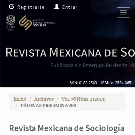
N
Registrarse
Entrar
a
Togg
v
navig
e
g
a
c
i
ó
n
p
r
i
ISSN: 0188-2503
ISSN-e: 2594-0651
n
c
Inicio
Archivos
Vol. 76 Núm. 1 (2014)
i
PÁGINAS PRELIMINARES
p
a
l
Revista Mexicana de Sociología
C