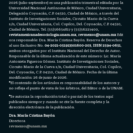
2026 (julio-septiembre) es una publicación trimestral editada por la
Universidad Nacional Autónoma de México, Ciudad Universitaria,
Delegación Coyoacán, C.P. 04510, Ciudad de México, a través del
Instituto de Investigaciones Sociales, Circuito Mario de la Cueva
s/n, Ciudad Universitaria, Col. Copilco, Del. Coyoacán, C.P. 04510,
Ciudad de México, Tel. (55)56654817 y (55)56227400,
revistamexicanadesociologia.unam.mx
,
revmexso@unam.mx
Edit
ora responsable: Dra. María Cristina Bayón. Reserva de Derechos
al uso Exclusivo No.
04-2021-051913301600-203
,
ISSN 2594-0651
,
ambos otorgados por el Instituto Nacional del Derecho de Autor.
Responsable de la última actualización de este número: Lic. María
Antonieta Figueroa Gómez. Instituto de Investigaciones Sociales,
Circuito Mario de la Cueva s/n, Ciudad Universitaria, Col. Copilco,
Del. Coyoacán, C.P. 04510, Ciudad de México. Fecha de la última
modificación: 26 de junio de 2026.
*
El contenido de los artículos es responsabilidad de los autores y
no refleja el punto de vista de los árbitros, del Editor o de la UNAM.
*
Se autoriza la reproducción total o parcial de los textos aquí
publicados siempre y cuando se cite la fuente completa y la
dirección electrónica de la publicación.
Dra. María Cristina Bayón
Directora
revmexso@unam.mx