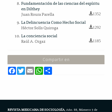
Fundamentación de las ciencias del espíritu
en Dilthey
Juan Roura Parella
1352
La Delincuencia Como Hecho Social
Héctor Solís Quiroga
1292
La conciencia social
Raúl A. Orgaz
1185
Compartir en
F
T
E
W
S
a
w
m
h
h
c
i
a
a
a
e
t
i
t
r
b
t
l
s
e
o
e
A
o
r
p
k
p
REVISTA MEXICANA DE SOCIOLOGÍA
, Año. 88, Número 3 de