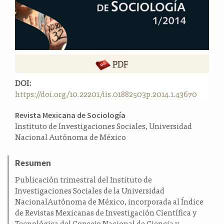
a
l
a
t
e
PDF
r
a
DOI:
l
https://doi.org/10.22201/iis.01882503p.2014.1.43670
Contenido
Revista Mexicana de Sociología
Instituto de Investigaciones Sociales, Universidad
principal
Nacional Autónoma de México
del
artículo
Resumen
Publicación trimestral del Instituto de
Investigaciones Sociales de la Universidad
NacionalAutónoma de México, incorporada al Índice
de Revistas Mexicanas de Investigación Científica y
Tecnológica del Consejo Nacional de Ciencia y