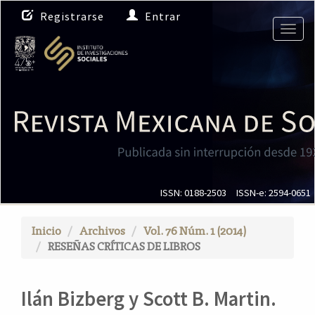
N
Registrarse
Entrar
a
Togg
v
navig
e
g
a
c
i
ó
n
p
r
i
ISSN: 0188-2503
ISSN-e: 2594-0651
n
c
Inicio
Archivos
Vol. 76 Núm. 1 (2014)
i
RESEÑAS CRÍTICAS DE LIBROS
p
a
l
Ilán Bizberg y Scott B. Martin.
C