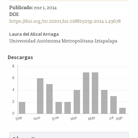
Publicado:
ene 1, 2014
DOI:
https://doi.org/10.22201/iis.01882503p.2014.1.43678
Contenido
Laura del Alizal Arriaga
Universidad Autónoma Metropolitana-Iztapalapa
principal
del
Descargas
artículo
Detalles