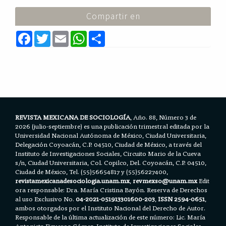
Compartir en
F
T
E
W
S
a
w
m
h
h
c
i
a
a
a
e
t
i
t
r
b
t
l
s
e
o
e
A
o
r
p
k
p
REVISTA MEXICANA DE SOCIOLOGÍA
, Año. 88, Número 3 de
2026 (julio-septiembre) es una publicación trimestral editada por la
Universidad Nacional Autónoma de México, Ciudad Universitaria,
Delegación Coyoacán, C.P. 04510, Ciudad de México, a través del
Instituto de Investigaciones Sociales, Circuito Mario de la Cueva
s/n, Ciudad Universitaria, Col. Copilco, Del. Coyoacán, C.P. 04510,
Ciudad de México, Tel. (55)56654817 y (55)56227400,
revistamexicanadesociologia.unam.mx
,
revmexso@unam.mx
Edit
ora responsable: Dra. María Cristina Bayón. Reserva de Derechos
al uso Exclusivo No.
04-2021-051913301600-203
,
ISSN 2594-0651
,
ambos otorgados por el Instituto Nacional del Derecho de Autor.
Responsable de la última actualización de este número: Lic. María
Antonieta Figueroa Gómez. Instituto de Investigaciones Sociales,