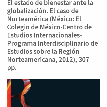
o
El estado de bienestar ante la
n
globalización. El caso de
t
e
Norteamérica (México: El
n
Colegio de México-Centro de
i
d
Estudios Internacionales-
o
Programa Interdisciplinario de
p
r
Estudios sobre la Región
i
Norteamericana, 2012), 307
n
c
pp.
i
p
a
Barra
l
lateral
B
del
a
r
artículo
r