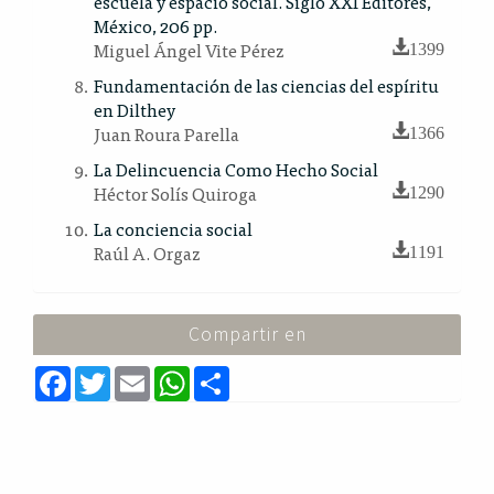
escuela y espacio social. Siglo XXI Editores,
México, 206 pp.
Miguel Ángel Vite Pérez
1399
Fundamentación de las ciencias del espíritu
en Dilthey
Juan Roura Parella
1366
La Delincuencia Como Hecho Social
Héctor Solís Quiroga
1290
La conciencia social
Raúl A. Orgaz
1191
Compartir en
F
T
E
W
S
a
w
m
h
h
c
i
a
a
a
e
t
i
t
r
b
t
l
s
e
o
e
A
o
r
p