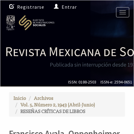
N
Registrarse
Entrar
a
Togg
v
navig
e
g
a
c
i
ó
n
p
r
i
ISSN: 0188-2503
ISSN-e: 2594-0651
n
c
Inicio
Archivos
i
Vol. 5, Número 2, 1943 (Abril-Junio)
p
RESEÑAS CRÍTICAS DE LIBROS
a
l
C
Francisco Ayala. Oppenheimer