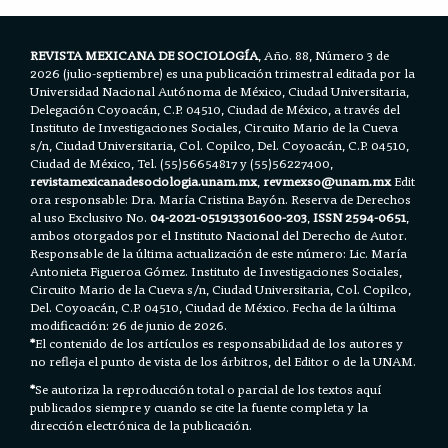
k
p
REVISTA MEXICANA DE SOCIOLOGÍA
, Año. 88, Número 3 de
2026 (julio-septiembre) es una publicación trimestral editada por la
Universidad Nacional Autónoma de México, Ciudad Universitaria,
Delegación Coyoacán, C.P. 04510, Ciudad de México, a través del
Instituto de Investigaciones Sociales, Circuito Mario de la Cueva
s/n, Ciudad Universitaria, Col. Copilco, Del. Coyoacán, C.P. 04510,
Ciudad de México, Tel. (55)56654817 y (55)56227400,
revistamexicanadesociologia.unam.mx
,
revmexso@unam.mx
Edit
ora responsable: Dra. María Cristina Bayón. Reserva de Derechos
al uso Exclusivo No.
04-2021-051913301600-203
,
ISSN 2594-0651
,
ambos otorgados por el Instituto Nacional del Derecho de Autor.
Responsable de la última actualización de este número: Lic. María
Antonieta Figueroa Gómez. Instituto de Investigaciones Sociales,
Circuito Mario de la Cueva s/n, Ciudad Universitaria, Col. Copilco,
Del. Coyoacán, C.P. 04510, Ciudad de México. Fecha de la última
modificación: 26 de junio de 2026.
*
El contenido de los artículos es responsabilidad de los autores y
no refleja el punto de vista de los árbitros, del Editor o de la UNAM.
*
Se autoriza la reproducción total o parcial de los textos aquí
publicados siempre y cuando se cite la fuente completa y la
dirección electrónica de la publicación.