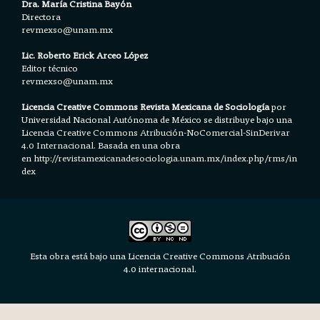
Dra. María Cristina Bayón
Directora
revmexso@unam.mx
Lic. Roberto Erick Arceo López
Editor técnico
revmexso@unam.mx
Licencia Creative Commons Revista Mexicana de Sociología
por
Universidad Nacional Autónoma de México se distribuye bajo una
Licencia
Creative Commons Atribución-NoComercial-SinDerivar
4.0 Internacional.
Basada en una obra
en h
ttp://revistamexicanadesociologia.unam.mx/index.php/rms/in
dex
Esta obra está bajo una Licencia Creative Commons Atribución
4.0 internacional.