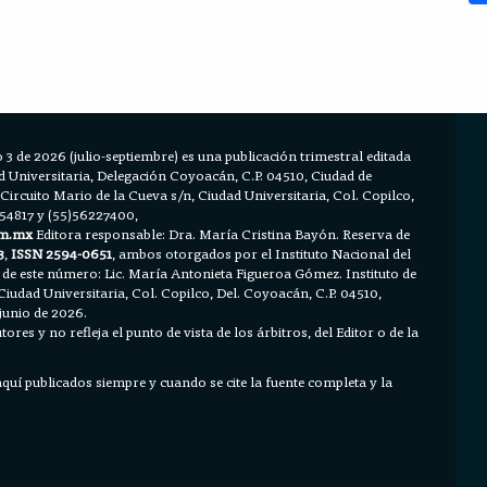
 3 de 2026 (julio-septiembre) es una publicación trimestral editada
Universitaria, Delegación Coyoacán, C.P. 04510, Ciudad de
 Circuito Mario de la Cueva s/n, Ciudad Universitaria, Col. Copilco,
654817 y (55)56227400,
m.mx
Editora responsable: Dra. María Cristina Bayón. Reserva de
3
,
ISSN 2594-0651
, ambos otorgados por el Instituto Nacional del
 de este número: Lic. María Antonieta Figueroa Gómez. Instituto de
Ciudad Universitaria, Col. Copilco, Del. Coyoacán, C.P. 04510,
junio de 2026.
ores y no refleja el punto de vista de los árbitros, del Editor o de la
 aquí publicados siempre y cuando se cite la fuente completa y la