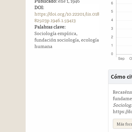
Publicado:
ene 1, 1946
a
DOI:
l
https://doi.org/10.22201/iis.018
a
82503p.1946.1.59413
t
Palabras clave:
e
Sociología empírica,
r
fundación sociología, ecología
a
humana
l
Detalle
Cómo ci
del
artícul
Recaséns 
fundamen
Sociolog
https://d
Más for