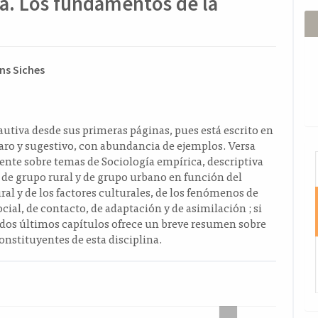
sa. Los fundamentos de la
ido
ns Siches
l
o
cautiva desde sus primeras páginas, pues está escrito en
laro y sugestivo, con abundancia de ejemplos. Versa
I
nte sobre temas de Sociología empírica, descriptiva
s de grupo rural y de grupo urbano en función del
al y de los factores culturales, de los fenómenos de
ocial, de contacto, de adaptación y de asimilación ; si
 dos últimos capítulos ofrece un breve resumen sobre
onstituyentes de esta disciplina.