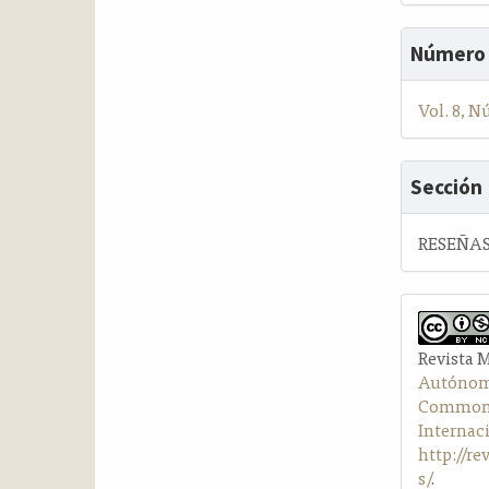
Número
Vol. 8, N
Sección
RESEÑAS
Revista 
Autónom
Commons 
Internac
http://r
s/
.