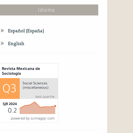
Idioma
Español (España)
English
ndex