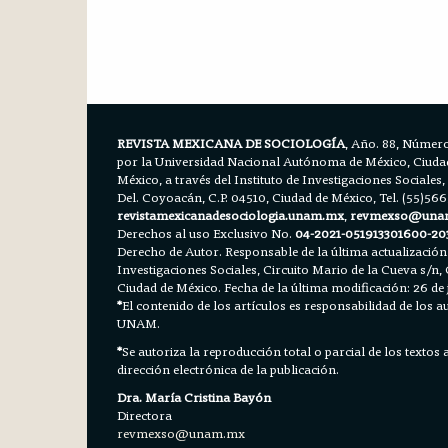
REVISTA MEXICANA DE SOCIOLOGÍA
, Año. 88, Número
por la Universidad Nacional Autónoma de México, Ciudad 
México, a través del Instituto de Investigaciones Sociales,
Del. Coyoacán, C.P. 04510, Ciudad de México, Tel. (55)56
revistamexicanadesociologia.unam.mx
,
revmexso@una
Derechos al uso Exclusivo No.
04-2021-051913301600-20
Derecho de Autor. Responsable de la última actualización
Investigaciones Sociales, Circuito Mario de la Cueva s/n, 
Ciudad de México. Fecha de la última modificación: 26 de 
*
El contenido de los artículos es responsabilidad de los aut
UNAM.
*
Se autoriza la reproducción total o parcial de los textos
dirección electrónica de la publicación.
Dra. María Cristina Bayón
Directora
revmexso@unam.mx