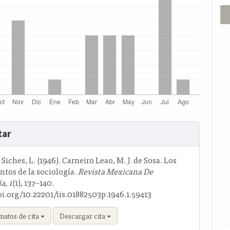
s
tar
o
Siches, L. (1946). Carneiro Leao, M. J. de Sosa. Los
tos de la sociología.
Revista Mexicana De
ía
,
1
(1), 137–140.
oi.org/10.22201/iis.01882503p.1946.1.59413
matos de cita
Descargar cita