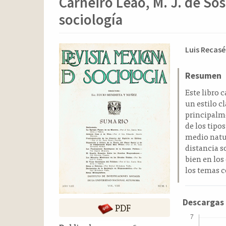
Carneiro Leao, M. J. de So
o
n
sociología
t
e
n
Barra
Conten
Luis Recasé
i
lateral
principa
d
del
del
Resumen
o
p
artículo
artícul
Este libro 
r
un estilo c
i
principalme
n
de los tipo
c
medio natur
i
distancia s
p
bien en los
a
los temas c
l
B
a
Descargas
PDF
r
r