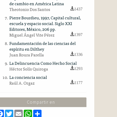
de cambio en América Latina
Theotonio Dos Santos
1437
Pierre Bourdieu, 1997, Capital cultural,
escuela y espacio social. Siglo XXI
Editores, México, 206 pp.
Miguel Ángel Vite Pérez
1397
Fundamentación de las ciencias del
espíritu en Dilthey
Juan Roura Parella
1336
La Delincuencia Como Hecho Social
Héctor Solís Quiroga
1293
La conciencia social
Raúl A. Orgaz
1177
Compartir en
F
T
E
W
S
a
w
m
h
h