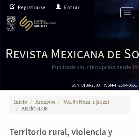
N
Registrarse
Entrar
a
Togg
v
navig
e
g
a
c
i
ó
n
p
r
i
ISSN: 0188-2503
ISSN-e: 2594-0651
n
c
Inicio
Archivos
Vol. 84 Núm. 1 (2022)
i
ARTÍCULOS
p
a
l
Territorio rural, violencia y
C