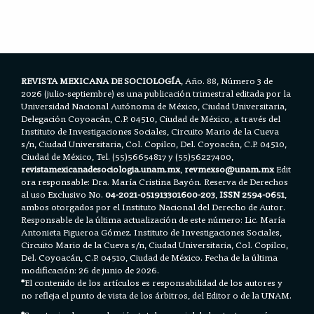
e
t
i
t
r
b
t
l
s
e
o
e
A
o
r
p
k
p
REVISTA MEXICANA DE SOCIOLOGÍA
, Año. 88, Número 3 de
2026 (julio-septiembre) es una publicación trimestral editada por la
Universidad Nacional Autónoma de México, Ciudad Universitaria,
Delegación Coyoacán, C.P. 04510, Ciudad de México, a través del
Instituto de Investigaciones Sociales, Circuito Mario de la Cueva
s/n, Ciudad Universitaria, Col. Copilco, Del. Coyoacán, C.P. 04510,
Ciudad de México, Tel. (55)56654817 y (55)56227400,
revistamexicanadesociologia.unam.mx
,
revmexso@unam.mx
Edit
ora responsable: Dra. María Cristina Bayón. Reserva de Derechos
al uso Exclusivo No.
04-2021-051913301600-203
,
ISSN 2594-0651
,
ambos otorgados por el Instituto Nacional del Derecho de Autor.
Responsable de la última actualización de este número: Lic. María
Antonieta Figueroa Gómez. Instituto de Investigaciones Sociales,
Circuito Mario de la Cueva s/n, Ciudad Universitaria, Col. Copilco,
Del. Coyoacán, C.P. 04510, Ciudad de México. Fecha de la última
modificación: 26 de junio de 2026.
*
El contenido de los artículos es responsabilidad de los autores y
no refleja el punto de vista de los árbitros, del Editor o de la UNAM.