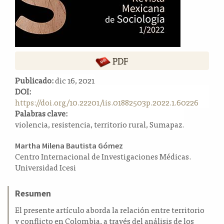
a
l
a
t
e
PDF
r
a
Publicado:
dic 16, 2021
l
DOI:
https://doi.org/10.22201/iis.01882503p.2022.1.60226
Palabras clave:
violencia, resistencia, territorio rural, Sumapaz.
Contenido
Martha Milena Bautista Gómez
Centro Internacional de Investigaciones Médicas.
principal
Universidad Icesi
del
artículo
Resumen
El presente artículo aborda la relación entre territorio
y conflicto en Colombia, a través del análisis de los