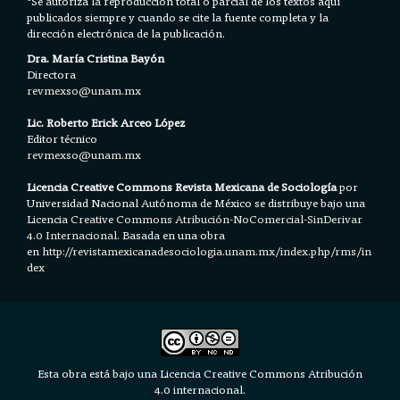
*
Se autoriza la reproducción total o parcial de los textos aquí
publicados siempre y cuando se cite la fuente completa y la
dirección electrónica de la publicación.
Dra. María Cristina Bayón
Directora
revmexso@unam.mx
Lic. Roberto Erick Arceo López
Editor técnico
revmexso@unam.mx
Licencia Creative Commons Revista Mexicana de Sociología
por
Universidad Nacional Autónoma de México se distribuye bajo una
Licencia
Creative Commons Atribución-NoComercial-SinDerivar
4.0 Internacional.
Basada en una obra
en h
ttp://revistamexicanadesociologia.unam.mx/index.php/rms/in
dex
Esta obra está bajo una Licencia Creative Commons Atribución
4.0 internacional.