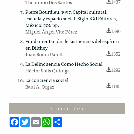
Theotonio Dos Santos
1437
Pierre Bourdieu, 1997, Capital cultural,
escuela y espacio social. Siglo XXI Editores,
México, 206 pp.
Miguel Ángel Vite Pérez
1396
Fundamentación de las ciencias del espíritu
en Dilthey
Juan Roura Parella
1352
La Delincuencia Como Hecho Social
Héctor Solís Quiroga
1292
La conciencia social
Raúl A. Orgaz
1185
Compartir en
F
T
E
W
S
a
w
m
h
h
c
i
a
a
a