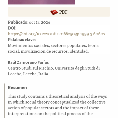
a
l
PDF
a
t
Publicado:
oct 17, 2024
e
DOI:
r
https://doi.org/10.22201/iis.01882503p.1999.3.60607
a
Palabras clave:
l
Movimientos sociales, sectores populares, teoría
social, movilización de recursos, identidad.
Contenido
Raúl Zamorano Farías
Centro Studi sul Rischio, Universita degli Studi di
principal
Lecche, Lecche, Italia.
del
artículo
Resumen
This study contains a theoretical analysis of the ways
in which social theory conceptualized the collective
action of popular sectors and the impact of these
interpretations on the political process of the