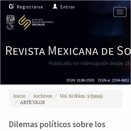
N
Registrarse
Entrar
a
Togg
v
navig
e
g
a
c
i
ó
n
p
r
i
ISSN: 0188-2503
ISSN-e: 2594-0651
n
c
Inicio
Archivos
Vol. 61 Núm. 3 (1999)
i
ARTÍCULOS
p
a
l
Dilemas políticos sobre los
C