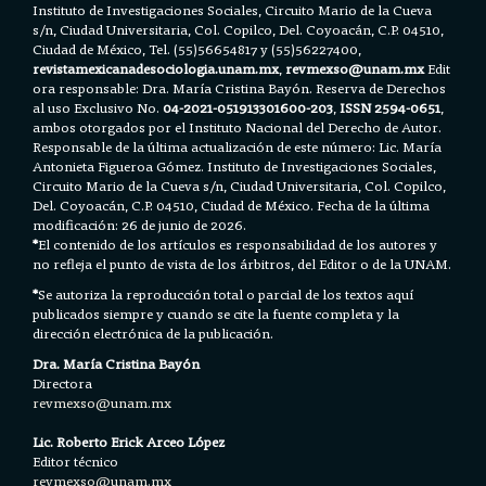
Instituto de Investigaciones Sociales, Circuito Mario de la Cueva
s/n, Ciudad Universitaria, Col. Copilco, Del. Coyoacán, C.P. 04510,
Ciudad de México, Tel. (55)56654817 y (55)56227400,
revistamexicanadesociologia.unam.mx
,
revmexso@unam.mx
Edit
ora responsable: Dra. María Cristina Bayón. Reserva de Derechos
al uso Exclusivo No.
04-2021-051913301600-203
,
ISSN 2594-0651
,
ambos otorgados por el Instituto Nacional del Derecho de Autor.
Responsable de la última actualización de este número: Lic. María
Antonieta Figueroa Gómez. Instituto de Investigaciones Sociales,
Circuito Mario de la Cueva s/n, Ciudad Universitaria, Col. Copilco,
Del. Coyoacán, C.P. 04510, Ciudad de México. Fecha de la última
modificación: 26 de junio de 2026.
*
El contenido de los artículos es responsabilidad de los autores y
no refleja el punto de vista de los árbitros, del Editor o de la UNAM.
*
Se autoriza la reproducción total o parcial de los textos aquí
publicados siempre y cuando se cite la fuente completa y la
dirección electrónica de la publicación.
Dra. María Cristina Bayón
Directora
revmexso@unam.mx
Lic. Roberto Erick Arceo López
Editor técnico
revmexso@unam.mx