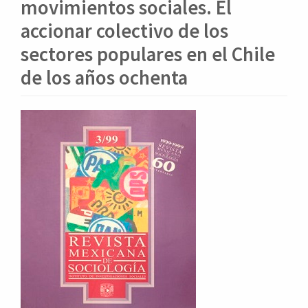
o
movimientos sociales. El
n
accionar colectivo de los
t
e
sectores populares en el Chile
n
de los años ochenta
i
d
o
Barra
p
lateral
r
i
del
n
artículo
c
i
p
a
l
B
a
r
r