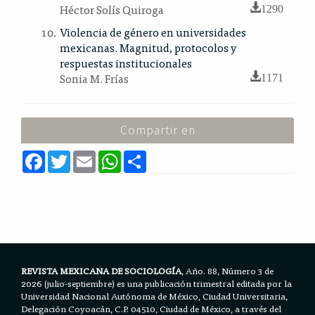
Héctor Solís Quiroga
1290
Violencia de género en universidades
mexicanas. Magnitud, protocolos y
respuestas institucionales
Sonia M. Frías
1171
Compartir en
F
T
E
W
S
a
w
m
h
h
c
i
a
a
a
e
t
i
t
r
b
t
l
s
e
o
e
A
o
r
p
k
p
REVISTA MEXICANA DE SOCIOLOGÍA
, Año. 88, Número 3 de
2026 (julio-septiembre) es una publicación trimestral editada por la
Universidad Nacional Autónoma de México, Ciudad Universitaria,
Delegación Coyoacán, C.P. 04510, Ciudad de México, a través del