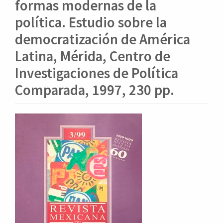
o
formas modernas de la
n
política. Estudio sobre la
t
e
democratización de América
n
Latina, Mérida, Centro de
i
d
Investigaciones de Política
o
Comparada, 1997, 230 pp.
p
r
i
Barra
n
lateral
c
i
del
p
artículo
a
l
B
a
r
r