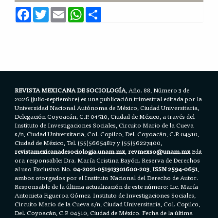
F
T
E
W
S
a
w
m
h
h
c
i
a
a
a
e
t
i
t
r
b
t
l
s
e
o
e
A
o
r
p
k
p
REVISTA MEXICANA DE SOCIOLOGÍA
, Año. 88, Número 3 de
2026 (julio-septiembre) es una publicación trimestral editada por la
Universidad Nacional Autónoma de México, Ciudad Universitaria,
Delegación Coyoacán, C.P. 04510, Ciudad de México, a través del
Instituto de Investigaciones Sociales, Circuito Mario de la Cueva
s/n, Ciudad Universitaria, Col. Copilco, Del. Coyoacán, C.P. 04510,
Ciudad de México, Tel. (55)56654817 y (55)56227400,
revistamexicanadesociologia.unam.mx
,
revmexso@unam.mx
Edit
ora responsable: Dra. María Cristina Bayón. Reserva de Derechos
al uso Exclusivo No.
04-2021-051913301600-203
,
ISSN 2594-0651
,
ambos otorgados por el Instituto Nacional del Derecho de Autor.
Responsable de la última actualización de este número: Lic. María
Antonieta Figueroa Gómez. Instituto de Investigaciones Sociales,
Circuito Mario de la Cueva s/n, Ciudad Universitaria, Col. Copilco,
Del. Coyoacán, C.P. 04510, Ciudad de México. Fecha de la última