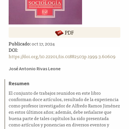
a
l
a
t
e
PDF
r
a
Publicado:
oct 17, 2024
l
DOI:
https://doi.org/10.22201/iis.01882503p.1999.3.60609
Contenido
José Antonio Rivas Leone
principal
del
Resumen
artículo
El conjunto de trabajos reunidos en este libro
conforman doce artículos, resultado de la experiencia
como profesor investigador de Alfredo Ramos Jiménez
en estos últimos años; además, debe señalarse que
buena parte de tales capítulos ha sido presentada
como artículos y ponencias en diversos eventos y