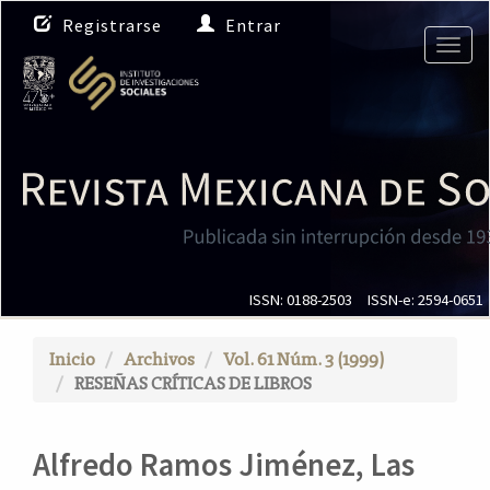
N
Registrarse
Entrar
a
Togg
v
navig
e
g
a
c
i
ó
n
p
r
i
ISSN: 0188-2503
ISSN-e: 2594-0651
n
c
Inicio
Archivos
Vol. 61 Núm. 3 (1999)
i
RESEÑAS CRÍTICAS DE LIBROS
p
a
l
Alfredo Ramos Jiménez, Las
C