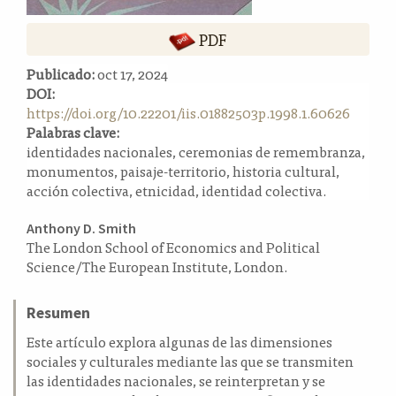
a
l
PDF
a
t
Publicado:
oct 17, 2024
e
DOI:
r
https://doi.org/10.22201/iis.01882503p.1998.1.60626
a
Palabras clave:
l
identidades nacionales, ceremonias de remembranza,
monumentos, paisaje-territorio, historia cultural,
acción colectiva, etnicidad, identidad colectiva.
Contenido
Anthony D. Smith
The London School of Economics and Political
principal
Science/The European Institute, London.
del
artículo
Resumen
Este artículo explora algunas de las dimensiones
sociales y culturales mediante las que se transmiten
las identidades nacionales, se reinterpretan y se