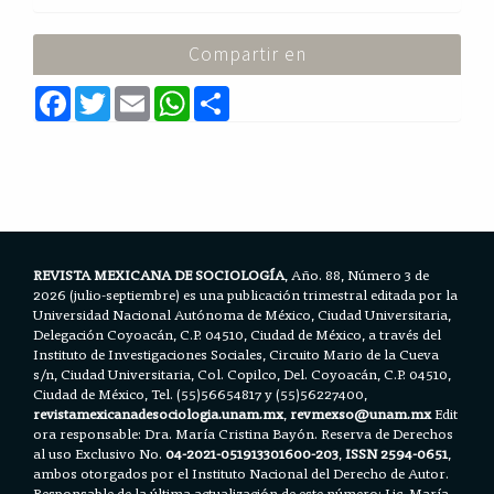
Compartir en
F
T
E
W
S
a
w
m
h
h
c
i
a
a
a
e
t
i
t
r
b
t
l
s
e
o
e
A
o
r
p
k
p
REVISTA MEXICANA DE SOCIOLOGÍA
, Año. 88, Número 3 de
2026 (julio-septiembre) es una publicación trimestral editada por la
Universidad Nacional Autónoma de México, Ciudad Universitaria,
Delegación Coyoacán, C.P. 04510, Ciudad de México, a través del
Instituto de Investigaciones Sociales, Circuito Mario de la Cueva
s/n, Ciudad Universitaria, Col. Copilco, Del. Coyoacán, C.P. 04510,
Ciudad de México, Tel. (55)56654817 y (55)56227400,
revistamexicanadesociologia.unam.mx
,
revmexso@unam.mx
Edit
ora responsable: Dra. María Cristina Bayón. Reserva de Derechos
al uso Exclusivo No.
04-2021-051913301600-203
,
ISSN 2594-0651
,
ambos otorgados por el Instituto Nacional del Derecho de Autor.
Responsable de la última actualización de este número: Lic. María