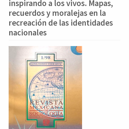
o
inspirando a los vivos. Mapas,
n
recuerdos y moralejas en la
t
e
recreación de las identidades
n
nacionales
i
d
o
Barra
p
lateral
r
i
del
n
artículo
c
i
p
a
l
B
a
r
r