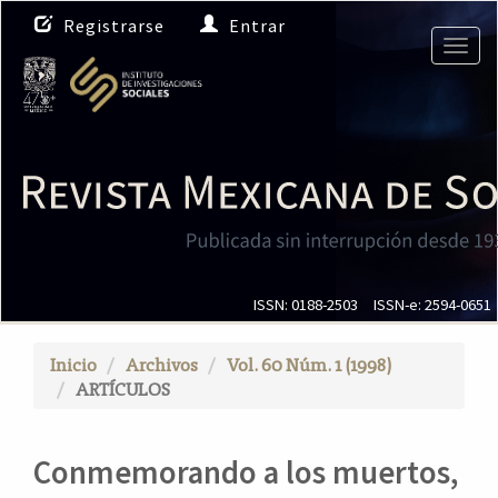
N
Registrarse
Entrar
a
Togg
v
navig
e
g
a
c
i
ó
n
p
r
i
ISSN: 0188-2503
ISSN-e: 2594-0651
n
c
Inicio
Archivos
Vol. 60 Núm. 1 (1998)
i
ARTÍCULOS
p
a
l
Conmemorando a los muertos,
C