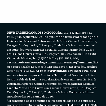
c
i
a
a
a
e
t
i
t
r
b
t
l
s
e
o
e
A
o
r
p
k
p
REVISTA MEXICANA DE SOCIOLOGÍA
, Año. 88, Número 3 de
2026 (julio-septiembre) es una publicación trimestral editada por la
Universidad Nacional Autónoma de México, Ciudad Universitaria,
Delegación Coyoacán, C.P. 04510, Ciudad de México, a través del
Instituto de Investigaciones Sociales, Circuito Mario de la Cueva
s/n, Ciudad Universitaria, Col. Copilco, Del. Coyoacán, C.P. 04510,
Ciudad de México, Tel. (55)56654817 y (55)56227400,
revistamexicanadesociologia.unam.mx
,
revmexso@unam.mx
Edit
ora responsable: Dra. María Cristina Bayón. Reserva de Derechos
al uso Exclusivo No.
04-2021-051913301600-203
,
ISSN 2594-0651
,
ambos otorgados por el Instituto Nacional del Derecho de Autor.
Responsable de la última actualización de este número: Lic. María
Antonieta Figueroa Gómez. Instituto de Investigaciones Sociales,
Circuito Mario de la Cueva s/n, Ciudad Universitaria, Col. Copilco,
Del. Coyoacán, C.P. 04510, Ciudad de México. Fecha de la última
modificación: 26 de junio de 2026.
*
El contenido de los artículos es responsabilidad de los autores y
no refleja el punto de vista de los árbitros, del Editor o de la UNAM.