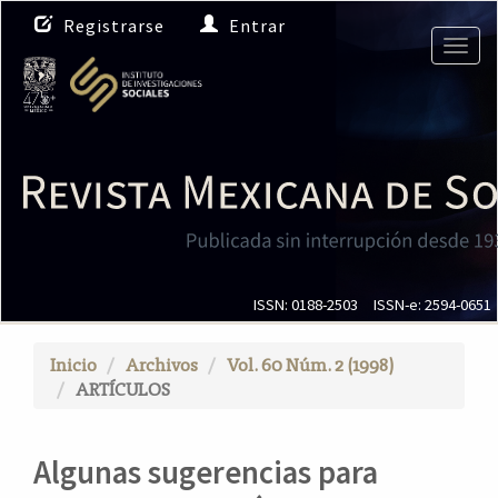
N
Registrarse
Entrar
a
Togg
v
navig
e
g
a
c
i
ó
n
p
r
i
ISSN: 0188-2503
ISSN-e: 2594-0651
n
c
Inicio
Archivos
Vol. 60 Núm. 2 (1998)
i
ARTÍCULOS
p
a
l
Algunas sugerencias para
C