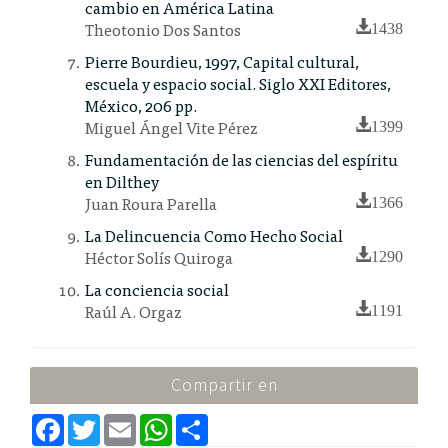
cambio en América Latina
Theotonio Dos Santos
1438
Pierre Bourdieu, 1997, Capital cultural,
escuela y espacio social. Siglo XXI Editores,
México, 206 pp.
Miguel Ángel Vite Pérez
1399
Fundamentación de las ciencias del espíritu
en Dilthey
Juan Roura Parella
1366
La Delincuencia Como Hecho Social
Héctor Solís Quiroga
1290
La conciencia social
Raúl A. Orgaz
1191
Compartir en
F
T
E
W
S
a
w
m
h
h