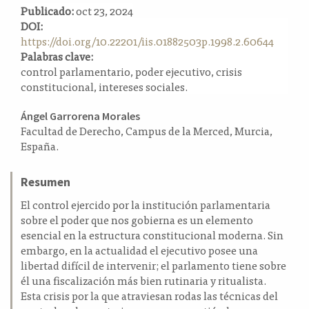
Publicado:
oct 23, 2024
a
DOI:
l
https://doi.org/10.22201/iis.01882503p.1998.2.60644
a
Palabras clave:
t
control parlamentario, poder ejecutivo, crisis
e
constitucional, intereses sociales.
r
a
Contenido
l
Ángel Garrorena Morales
Facultad de Derecho, Campus de la Merced, Murcia,
principal
España.
del
artículo
Resumen
El control ejercido por la institución parlamentaria
sobre el poder que nos gobierna es un elemento
esencial en la estructura constitucional moderna. Sin
embargo, en la actualidad el ejecutivo posee una
libertad difícil de intervenir; el parlamento tiene sobre
él una fiscalización más bien rutinaria y ritualista.
Esta crisis por la que atraviesan rodas las técnicas del