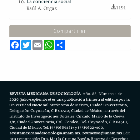
La conciencia social
Raúl A. Orgaz
1191
Compartir en
F
T
E
W
S
a
w
m
h
h
c
i
a
a
a
e
t
i
t
r
b
t
l
s
e
o
e
A
o
r
p
k
p
REVISTA MEXICANA DE SOCIOLOGÍA
, Año. 88, Número 3 de
2026 (julio-septiembre) es una publicación trimestral editada por la
Universidad Nacional Autónoma de México, Ciudad Universitaria,
Delegación Coyoacán, C.P. 04510, Ciudad de México, a través del
Instituto de Investigaciones Sociales, Circuito Mario de la Cueva
s/n, Ciudad Universitaria, Col. Copilco, Del. Coyoacán, C.P. 04510,
Ciudad de México, Tel. (55)56654817 y (55)56227400,
revistamexicanadesociologia.unam.mx
,
revmexso@unam.mx
Edit
ora responsable: Dra. María Cristina Bayón. Reserva de Derechos