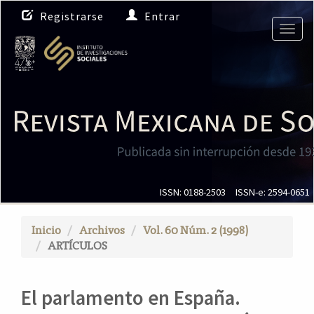
N
Registrarse
Entrar
a
Togg
v
navig
e
g
a
c
i
ó
n
p
r
i
ISSN: 0188-2503
ISSN-e: 2594-0651
n
c
Inicio
Archivos
Vol. 60 Núm. 2 (1998)
i
ARTÍCULOS
p
a
l
El parlamento en España.
C