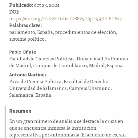
Publicado:
oct 23, 2024
a
DOI:
l
https://doi.org/10.22201/iis.01882503p.1998.2.60647
a
Palabras clave:
t
parlamento, España, procedimientos de elección,
e
sistema político.
r
a
Contenido
l
Pablo Oñate
Facultad de Ciencias Políticas, Universidad Autónoma
principal
de Madrid, Campus de Cantoblanco, Madrid, España.
del
Antonia Martínez
artículo
Área de Ciencia Política, Facultad de Derecho,
Universidad de Salamanca. Campus Unamuno,
Salamanca, España.
Resumen
En un gran número de análisis se destaca la crisis en
que se encuentra inmersa la institución
representativa por antonomasia. El acuerdo no es, sin