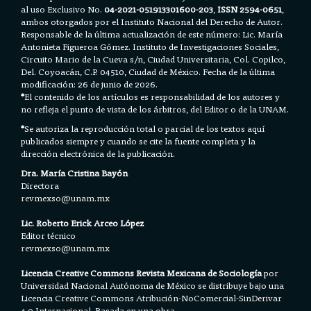
al uso Exclusivo No.
04-2021-051913301600-203
,
ISSN 2594-0651
,
ambos otorgados por el Instituto Nacional del Derecho de Autor.
Responsable de la última actualización de este número: Lic. María
Antonieta Figueroa Gómez. Instituto de Investigaciones Sociales,
Circuito Mario de la Cueva s/n, Ciudad Universitaria, Col. Copilco,
Del. Coyoacán, C.P. 04510, Ciudad de México. Fecha de la última
modificación: 26 de junio de 2026.
*
El contenido de los artículos es responsabilidad de los autores y
no refleja el punto de vista de los árbitros, del Editor o de la UNAM.
*
Se autoriza la reproducción total o parcial de los textos aquí
publicados siempre y cuando se cite la fuente completa y la
dirección electrónica de la publicación.
Dra. María Cristina Bayón
Directora
revmexso@unam.mx
Lic. Roberto Erick Arceo López
Editor técnico
revmexso@unam.mx
Licencia Creative Commons Revista Mexicana de Sociología
por
Universidad Nacional Autónoma de México se distribuye bajo una
Licencia
Creative Commons Atribución-NoComercial-SinDerivar
4.0 Internacional.
Basada en una obra