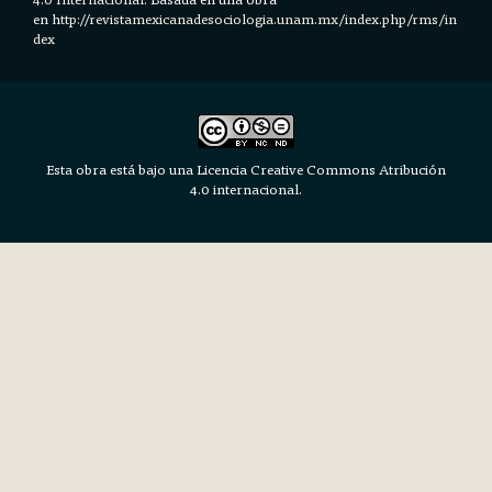
en h
ttp://revistamexicanadesociologia.unam.mx/index.php/rms/in
dex
Esta obra está bajo una Licencia Creative Commons Atribución
4.0 internacional.