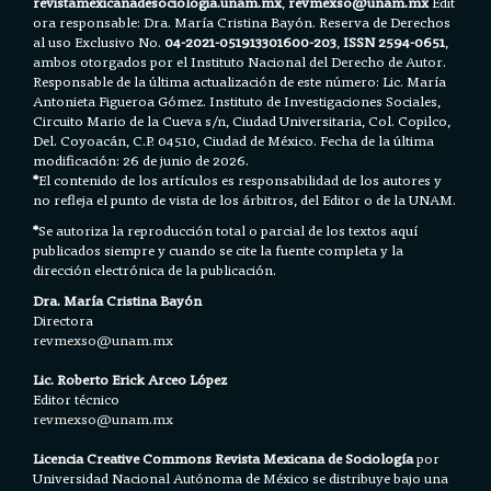
revistamexicanadesociologia.unam.mx
,
revmexso@unam.mx
Edit
ora responsable: Dra. María Cristina Bayón. Reserva de Derechos
al uso Exclusivo No.
04-2021-051913301600-203
,
ISSN 2594-0651
,
ambos otorgados por el Instituto Nacional del Derecho de Autor.
Responsable de la última actualización de este número: Lic. María
Antonieta Figueroa Gómez. Instituto de Investigaciones Sociales,
Circuito Mario de la Cueva s/n, Ciudad Universitaria, Col. Copilco,
Del. Coyoacán, C.P. 04510, Ciudad de México. Fecha de la última
modificación: 26 de junio de 2026.
*
El contenido de los artículos es responsabilidad de los autores y
no refleja el punto de vista de los árbitros, del Editor o de la UNAM.
*
Se autoriza la reproducción total o parcial de los textos aquí
publicados siempre y cuando se cite la fuente completa y la
dirección electrónica de la publicación.
Dra. María Cristina Bayón
Directora
revmexso@unam.mx
Lic. Roberto Erick Arceo López
Editor técnico
revmexso@unam.mx
Licencia Creative Commons Revista Mexicana de Sociología
por
Universidad Nacional Autónoma de México se distribuye bajo una