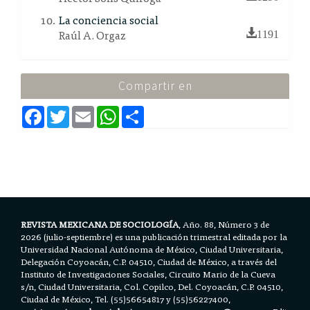
La conciencia social
Raúl A. Orgaz
1191
Compartir en
F
T
E
W
S
a
w
m
h
h
c
i
a
a
a
e
t
i
t
r
b
t
l
s
e
o
e
A
o
r
p
k
p
REVISTA MEXICANA DE SOCIOLOGÍA
, Año. 88, Número 3 de
2026 (julio-septiembre) es una publicación trimestral editada por la
Universidad Nacional Autónoma de México, Ciudad Universitaria,
Delegación Coyoacán, C.P. 04510, Ciudad de México, a través del
Instituto de Investigaciones Sociales, Circuito Mario de la Cueva
s/n, Ciudad Universitaria, Col. Copilco, Del. Coyoacán, C.P. 04510,
Ciudad de México, Tel. (55)56654817 y (55)56227400,