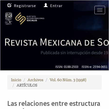
N
Registrarse
Entrar
a
Togg
v
navig
e
g
a
c
i
ó
n
p
r
i
ISSN: 0188-2503
ISSN-e: 2594-0651
n
c
Inicio
Archivos
Vol. 60 Núm. 3 (1998)
i
ARTÍCULOS
p
a
l
Las relaciones entre estructura
C