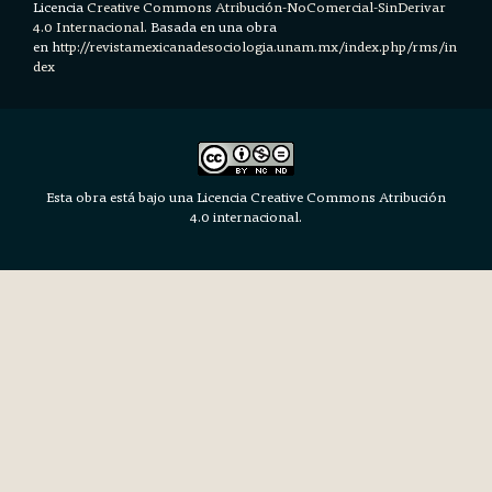
Licencia
Creative Commons Atribución-NoComercial-SinDerivar
4.0 Internacional.
Basada en una obra
en h
ttp://revistamexicanadesociologia.unam.mx/index.php/rms/in
dex
Esta obra está bajo una Licencia Creative Commons Atribución
4.0 internacional.