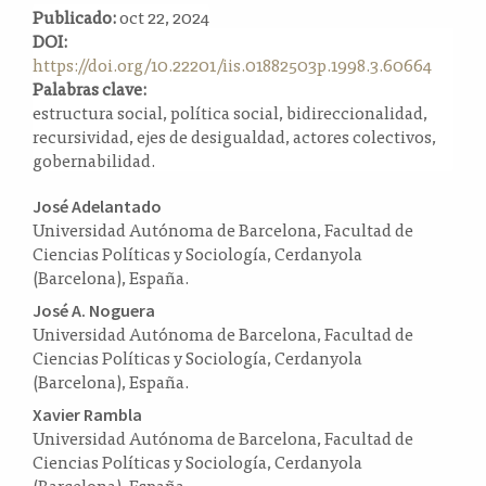
Publicado:
oct 22, 2024
a
DOI:
l
https://doi.org/10.22201/iis.01882503p.1998.3.60664
a
Palabras clave:
t
estructura social, política social, bidireccionalidad,
e
recursividad, ejes de desigualdad, actores colectivos,
r
gobernabilidad.
a
l
Contenido
José Adelantado
Universidad Autónoma de Barcelona, Facultad de
principal
Ciencias Políticas y Sociología, Cerdanyola
del
(Barcelona), España.
artículo
José A. Noguera
Universidad Autónoma de Barcelona, Facultad de
Ciencias Políticas y Sociología, Cerdanyola
(Barcelona), España.
Xavier Rambla
Universidad Autónoma de Barcelona, Facultad de
Ciencias Políticas y Sociología, Cerdanyola
(Barcelona), España.