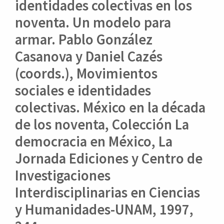
o
identidades colectivas en los
n
noventa. Un modelo para
t
e
armar. Pablo González
n
Casanova y Daniel Cazés
i
d
(coords.), Movimientos
o
sociales e identidades
p
r
colectivas. México en la década
i
de los noventa, Colección La
n
c
democracia en México, La
i
p
Jornada Ediciones y Centro de
a
Investigaciones
l
B
Interdisciplinarias en Ciencias
a
y Humanidades-UNAM, 1997,
r
r