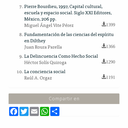
Pierre Bourdieu, 1997, Capital cultural,
escuela y espacio social. Siglo XXI Editores,
México, 206 pp.
Miguel Ángel Vite Pérez
1399
Fundamentación de las ciencias del espíritu
en Dilthey
Juan Roura Parella
1366
La Delincuencia Como Hecho Social
Héctor Solís Quiroga
1290
La conciencia social
Raúl A. Orgaz
1191
Compartir en
F
T
E
W
S
a
w
m
h
h
c
i
a
a
a
e
t
i
t
r
b
t
l
s
e