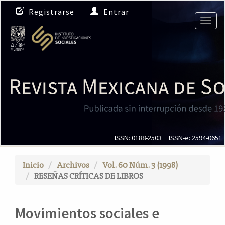
N
Registrarse
Entrar
a
Togg
v
navig
e
g
a
c
i
ó
n
p
r
i
ISSN: 0188-2503
ISSN-e: 2594-0651
n
c
Inicio
Archivos
Vol. 60 Núm. 3 (1998)
i
RESEÑAS CRÍTICAS DE LIBROS
p
a
l
Movimientos sociales e
C