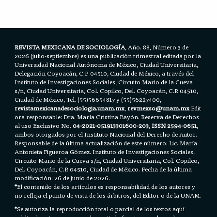
o
e
A
o
r
p
k
p
REVISTA MEXICANA DE SOCIOLOGÍA
, Año. 88, Número 3 de
2026 (julio-septiembre) es una publicación trimestral editada por la
Universidad Nacional Autónoma de México, Ciudad Universitaria,
Delegación Coyoacán, C.P. 04510, Ciudad de México, a través del
Instituto de Investigaciones Sociales, Circuito Mario de la Cueva
s/n, Ciudad Universitaria, Col. Copilco, Del. Coyoacán, C.P. 04510,
Ciudad de México, Tel. (55)56654817 y (55)56227400,
revistamexicanadesociologia.unam.mx
,
revmexso@unam.mx
Edit
ora responsable: Dra. María Cristina Bayón. Reserva de Derechos
al uso Exclusivo No.
04-2021-051913301600-203
,
ISSN 2594-0651
,
ambos otorgados por el Instituto Nacional del Derecho de Autor.
Responsable de la última actualización de este número: Lic. María
Antonieta Figueroa Gómez. Instituto de Investigaciones Sociales,
Circuito Mario de la Cueva s/n, Ciudad Universitaria, Col. Copilco,
Del. Coyoacán, C.P. 04510, Ciudad de México. Fecha de la última
modificación: 26 de junio de 2026.
*
El contenido de los artículos es responsabilidad de los autores y
no refleja el punto de vista de los árbitros, del Editor o de la UNAM.
*
Se autoriza la reproducción total o parcial de los textos aquí