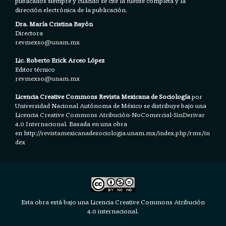
publicados siempre y cuando se cite la fuente completa y la
dirección electrónica de la publicación.
Dra. María Cristina Bayón
Directora
revmexso@unam.mx
Lic. Roberto Erick Arceo López
Editor técnico
revmexso@unam.mx
Licencia Creative Commons Revista Mexicana de Sociología
por
Universidad Nacional Autónoma de México se distribuye bajo una
Licencia
Creative Commons Atribución-NoComercial-SinDerivar
4.0 Internacional.
Basada en una obra
en h
ttp://revistamexicanadesociologia.unam.mx/index.php/rms/in
dex
Esta obra está bajo una Licencia Creative Commons Atribución
4.0 internacional.