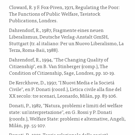
Cloward, R. y F. Fox-Piven, 1971, Regulating the Poor:
The Functions of Public Welfare, Tavistock
Publications, Londres.
Dahrendorf, R., 1987, Fragmente eines neuen
Liberalismus, Deutsche Verlag-Anstalt GmSH,
Stuttgart (tr. al italiano: Per un Nuovo Liberalismo, La
Terza, Roma-Baii, 1988).
Dahrendorf, R., 1994, "The Changing Quality of
Citizenship", en B. Van Stinberger (comp.), The
Condition of Citizenship, Sage, Londres, pp. 10-19.
De Kerckhove, D., 1997, "I Nuovi Media e la Societá
Civile", en P. Donati (coord.), L'etica civile alla fine del
XX secolo: tre scenari, Leonardo, Milán, pp. 83-106.
Donati, P., 1982, "Natura, problemi e limiti del welfare
state: un'interpretazione", en G. Rossi y P. Donati
(coords.), Welfare State: problemi e alternative, Angeli,
Milán, pp. 55-107.
Donati, P., 1991, Teoria relazionale della società,