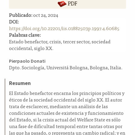
PDF
a
l
Publicado:
oct 24, 2024
a
DOI:
t
https://doi.org/10.22201/iis.01882503p.1997.4.60685
e
Palabras clave:
r
Estado benefactor, crisis, tercer sector, sociedad
a
occidental, siglo XX.
l
Contenido
Pierpaolo Donati
Dpto. Sociología, Universitá Bologna, Bologna, Italia.
principal
del
Resumen
artículo
El Estado benefactor encarna los principios políticos y
éticos de la sociedad occidental del siglo XX. El autor
trata de esclarecer, mediante un análisis de las
condiciones actuales de existencia y funcionamiento
del Estado, si la crisis actual del Welfare State es sólo
una fase de dificultad temporal entre tantas otras por
las que ha pasado, o representa un cambio radical; y en