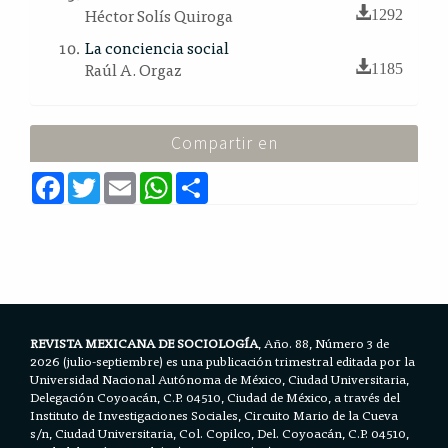
Héctor Solís Quiroga
1292
La conciencia social
Raúl A. Orgaz
1185
Compartir en
F
T
E
W
S
a
w
m
h
h
c
i
a
a
a
e
t
i
t
r
b
t
l
s
e
o
e
A
o
r
p
k
p
REVISTA MEXICANA DE SOCIOLOGÍA
, Año. 88, Número 3 de
2026 (julio-septiembre) es una publicación trimestral editada por la
Universidad Nacional Autónoma de México, Ciudad Universitaria,
Delegación Coyoacán, C.P. 04510, Ciudad de México, a través del
Instituto de Investigaciones Sociales, Circuito Mario de la Cueva
s/n, Ciudad Universitaria, Col. Copilco, Del. Coyoacán, C.P. 04510,