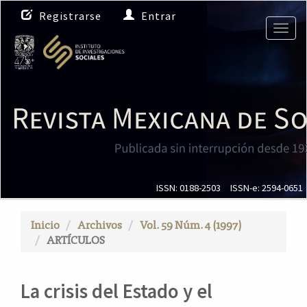
N
Registrarse
Entrar
a
Togg
v
navig
e
g
a
c
i
ó
n
p
r
i
ISSN: 0188-2503
ISSN-e: 2594-0651
n
c
Inicio
Archivos
Vol. 59 Núm. 4 (1997)
i
ARTÍCULOS
p
a
l
La crisis del Estado y el
C