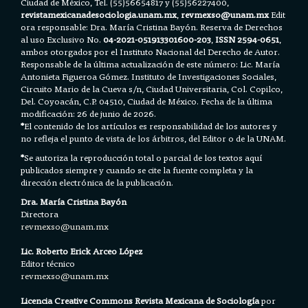
Ciudad de México, Tel. (55)56654817 y (55)56227400,
revistamexicanadesociologia.unam.mx
,
revmexso@unam.mx
Edit
ora responsable: Dra. María Cristina Bayón. Reserva de Derechos
al uso Exclusivo No.
04-2021-051913301600-203
,
ISSN 2594-0651
,
ambos otorgados por el Instituto Nacional del Derecho de Autor.
Responsable de la última actualización de este número: Lic. María
Antonieta Figueroa Gómez. Instituto de Investigaciones Sociales,
Circuito Mario de la Cueva s/n, Ciudad Universitaria, Col. Copilco,
Del. Coyoacán, C.P. 04510, Ciudad de México. Fecha de la última
modificación: 26 de junio de 2026.
*
El contenido de los artículos es responsabilidad de los autores y
no refleja el punto de vista de los árbitros, del Editor o de la UNAM.
*
Se autoriza la reproducción total o parcial de los textos aquí
publicados siempre y cuando se cite la fuente completa y la
dirección electrónica de la publicación.
Dra. María Cristina Bayón
Directora
revmexso@unam.mx
Lic. Roberto Erick Arceo López
Editor técnico
revmexso@unam.mx
Licencia Creative Commons Revista Mexicana de Sociología
por