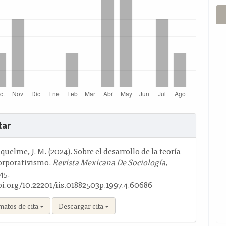
s
tar
o
quelme, J. M. (2024). Sobre el desarrollo de la teoría
orporativismo.
Revista Mexicana De Sociología
,
–45.
oi.org/10.22201/iis.01882503p.1997.4.60686
matos de cita
Descargar cita