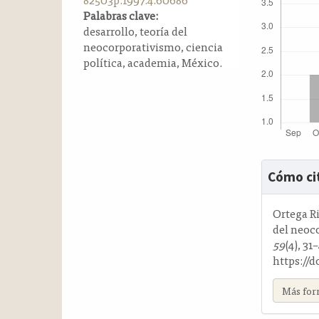
a
Palabras clave:
l
desarrollo, teoría del
a
neocorporativismo, ciencia
t
política, academia, México.
e
r
a
l
Detalle
Cómo ci
del
artícul
Ortega Ri
del neoc
59
(4), 31
https://d
Más for