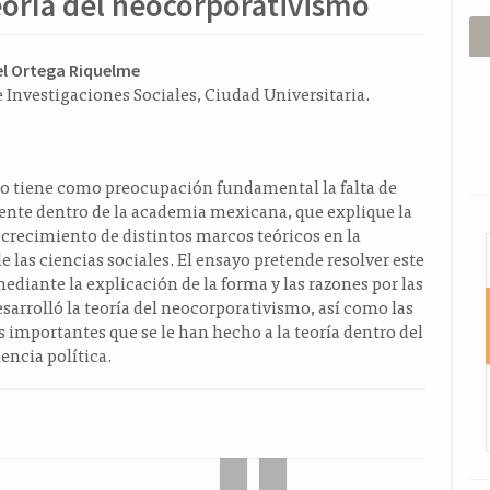
teoría del neocorporativismo
ido
l Ortega Riquelme
e Investigaciones Sociales, Ciudad Universitaria.
l
o
lo tiene como preocupación fundamental la falta de
ente dentro de la academia mexicana, que explique la
 crecimiento de distintos marcos teóricos en la
I
de las ciencias sociales. El ensayo pretende resolver este
diante la explicación de la forma y las razones por las
esarrolló la teoría del neocorporativismo, así como las
s importantes que se le han hecho a la teoría dentro del
iencia política.