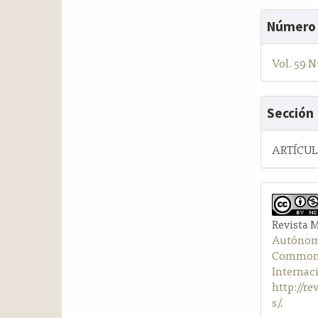
Número
Vol. 59 N
Sección
ARTÍCU
Revista 
Autónom
Commons 
Internac
http://r
s/
.