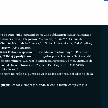
 3 de 2026 (julio-septiembre) es una publicación trimestral editada
Universitaria, Delegación Coyoacán, C.P. 04510, Ciudad de
 Circuito Mario de la Cueva s/n, Ciudad Universitaria, Col. Copilco,
654817 y (55)56227400,
m.mx
Editora responsable: Dra. María Cristina Bayón. Reserva de
3
,
ISSN 2594-0651
, ambos otorgados por el Instituto Nacional del
 de este número: Lic. María Antonieta Figueroa Gómez. Instituto de
Ciudad Universitaria, Col. Copilco, Del. Coyoacán, C.P. 04510,
junio de 2026.
ores y no refleja el punto de vista de los árbitros, del Editor o de la
 aquí publicados siempre y cuando se cite la fuente completa y la