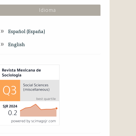
Idioma
Español (España)
English
ndex