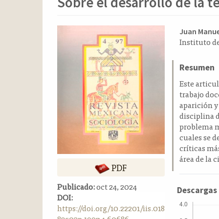
Sobre el desarrollo de la 
o
n
t
Barra
Conten
Juan Manue
e
Instituto d
n
lateral
principa
i
del
del
d
Resumen
artículo
artícul
o
Este articu
p
trabajo doc
r
aparición y
i
disciplina 
n
problema me
c
cuales se d
i
críticas má
p
área de la c
a
PDF
l
B
Publicado:
oct 24, 2024
Descargas
a
DOI:
r
https://doi.org/10.22201/iis.018
r
82503p.1997.4.60686