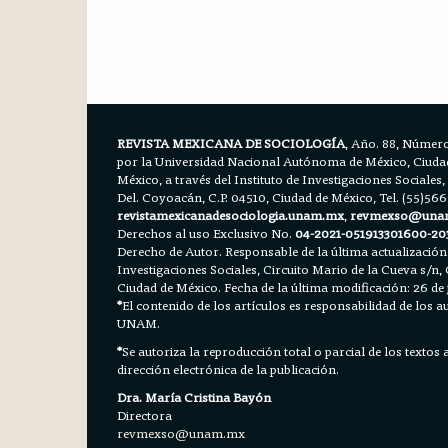
REVISTA MEXICANA DE SOCIOLOGÍA
, Año. 88, Número
por la Universidad Nacional Autónoma de México, Ciudad 
México, a través del Instituto de Investigaciones Sociales,
Del. Coyoacán, C.P. 04510, Ciudad de México, Tel. (55)56
revistamexicanadesociologia.unam.mx
,
revmexso@una
Derechos al uso Exclusivo No.
04-2021-051913301600-20
Derecho de Autor. Responsable de la última actualización
Investigaciones Sociales, Circuito Mario de la Cueva s/n, 
Ciudad de México. Fecha de la última modificación: 26 de 
*
El contenido de los artículos es responsabilidad de los aut
UNAM.
*
Se autoriza la reproducción total o parcial de los textos
dirección electrónica de la publicación.
Dra. María Cristina Bayón
Directora
revmexso@unam.mx