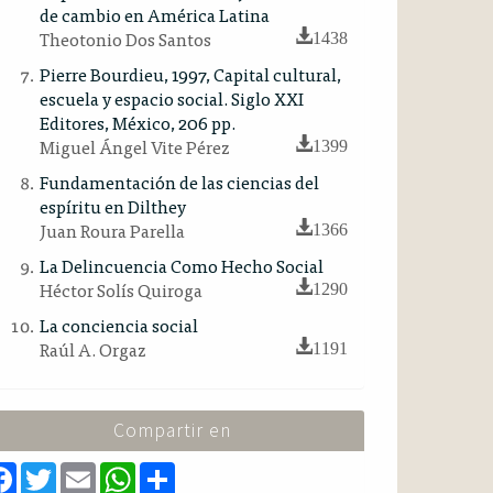
de cambio en América Latina
Theotonio Dos Santos
1438
Pierre Bourdieu, 1997, Capital cultural,
escuela y espacio social. Siglo XXI
Editores, México, 206 pp.
Miguel Ángel Vite Pérez
1399
Fundamentación de las ciencias del
espíritu en Dilthey
Juan Roura Parella
1366
La Delincuencia Como Hecho Social
Héctor Solís Quiroga
1290
La conciencia social
Raúl A. Orgaz
1191
Compartir en
F
T
E
W
S
a
w
m
h
h