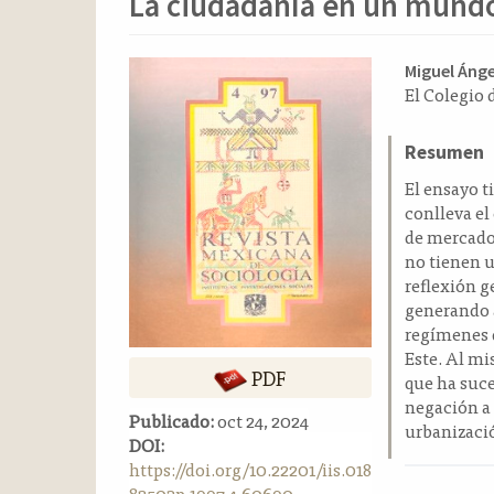
La ciudadanía en un mundo
o
n
t
Barra
Conten
Miguel Ánge
e
El Colegio d
n
lateral
principa
i
del
del
d
Resumen
artículo
artícul
o
El ensayo 
p
conlleva el
r
de mercado
i
no tienen u
n
reflexión g
c
generando a
i
regímenes d
p
Este. Al mi
a
PDF
que ha suc
l
negación a 
B
Publicado:
oct 24, 2024
urbanizació
a
DOI:
r
https://doi.org/10.22201/iis.018
r
82503p.1997.4.60690