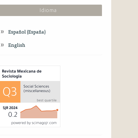
Idioma
Español (España)
English
ndex