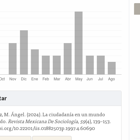
s
tar
o
ez, M. Ángel. (2024). La ciudadanía en un mundo
ado.
Revista Mexicana De Sociología
,
59
(4), 139–153.
doi.org/10.22201/iis.01882503p.1997.4.60690