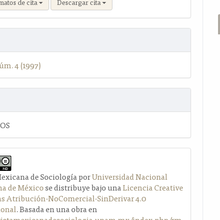
matos de cita
Descargar cita
úm. 4 (1997)
LOS
Mexicana de Sociología por
Universidad Nacional
a de México
se distribuye bajo una
Licencia Creative
Atribución-NoComercial-SinDerivar 4.0
ional
. Basada en una obra en
evistamexicanadesociologia.unam.mx/index.php/rm