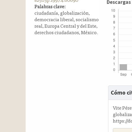
Descargas
a
Palabras clave:
l
ciudadanía, globalización,
a
democracia liberal, socialismo
t
real, Europa Central y del Este,
e
derechos ciudadanos, México.
r
a
l
Detalle
Cómo ci
del
artícul
Vite Pér
globaliz
https://