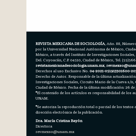
REVISTA MEXICANA DE SOCIOLOGÍA
, Año. 88, Número
por la Universidad Nacional Autónoma de México, Ciudad 
México, a través del Instituto de Investigaciones Sociales,
Del. Coyoacán, C.P. 04510, Ciudad de México, Tel. (55)56
revistamexicanadesociologia.unam.mx
,
revmexso@una
Derechos al uso Exclusivo No.
04-2021-051913301600-20
Derecho de Autor. Responsable de la última actualización
Investigaciones Sociales, Circuito Mario de la Cueva s/n, 
Ciudad de México. Fecha de la última modificación: 26 de 
*
El contenido de los artículos es responsabilidad de los aut
UNAM.
*
Se autoriza la reproducción total o parcial de los textos
dirección electrónica de la publicación.
Dra. María Cristina Bayón
Directora
revmexso@unam.mx