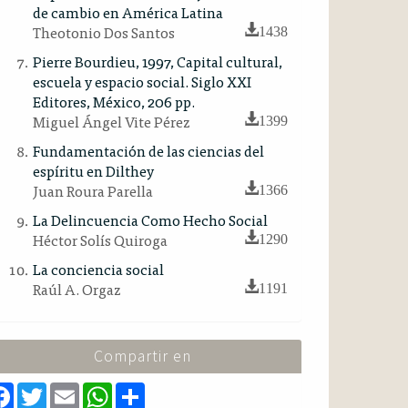
de cambio en América Latina
Theotonio Dos Santos
1438
Pierre Bourdieu, 1997, Capital cultural,
escuela y espacio social. Siglo XXI
Editores, México, 206 pp.
Miguel Ángel Vite Pérez
1399
Fundamentación de las ciencias del
espíritu en Dilthey
Juan Roura Parella
1366
La Delincuencia Como Hecho Social
Héctor Solís Quiroga
1290
La conciencia social
Raúl A. Orgaz
1191
Compartir en
F
T
E
W
S
a
w
m
h
h