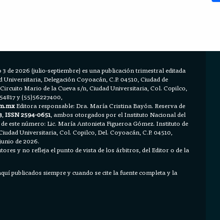
 3 de 2026 (julio-septiembre) es una publicación trimestral editada
Universitaria, Delegación Coyoacán, C.P. 04510, Ciudad de
 Circuito Mario de la Cueva s/n, Ciudad Universitaria, Col. Copilco,
654817 y (55)56227400,
m.mx
Editora responsable: Dra. María Cristina Bayón. Reserva de
3
,
ISSN 2594-0651
, ambos otorgados por el Instituto Nacional del
 de este número: Lic. María Antonieta Figueroa Gómez. Instituto de
Ciudad Universitaria, Col. Copilco, Del. Coyoacán, C.P. 04510,
junio de 2026.
ores y no refleja el punto de vista de los árbitros, del Editor o de la
 aquí publicados siempre y cuando se cite la fuente completa y la