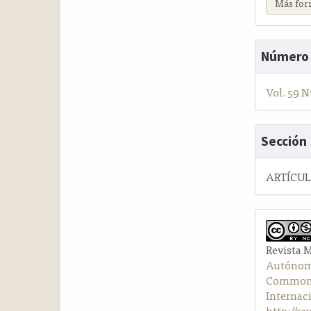
Más for
Número
Vol. 59 N
Sección
ARTÍCU
Revista 
Autónom
Commons 
Internac
http://r