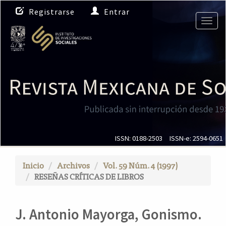
N
Registrarse
Entrar
a
Togg
v
navig
e
g
a
c
i
ó
n
p
r
i
ISSN: 0188-2503
ISSN-e: 2594-0651
n
c
Inicio
Archivos
Vol. 59 Núm. 4 (1997)
i
RESEÑAS CRÍTICAS DE LIBROS
p
a
l
J. Antonio Mayorga, Gonismo.
C