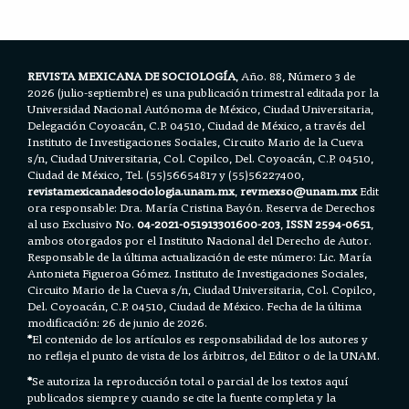
o
e
A
o
r
p
k
p
REVISTA MEXICANA DE SOCIOLOGÍA
, Año. 88, Número 3 de
2026 (julio-septiembre) es una publicación trimestral editada por la
Universidad Nacional Autónoma de México, Ciudad Universitaria,
Delegación Coyoacán, C.P. 04510, Ciudad de México, a través del
Instituto de Investigaciones Sociales, Circuito Mario de la Cueva
s/n, Ciudad Universitaria, Col. Copilco, Del. Coyoacán, C.P. 04510,
Ciudad de México, Tel. (55)56654817 y (55)56227400,
revistamexicanadesociologia.unam.mx
,
revmexso@unam.mx
Edit
ora responsable: Dra. María Cristina Bayón. Reserva de Derechos
al uso Exclusivo No.
04-2021-051913301600-203
,
ISSN 2594-0651
,
ambos otorgados por el Instituto Nacional del Derecho de Autor.
Responsable de la última actualización de este número: Lic. María
Antonieta Figueroa Gómez. Instituto de Investigaciones Sociales,
Circuito Mario de la Cueva s/n, Ciudad Universitaria, Col. Copilco,
Del. Coyoacán, C.P. 04510, Ciudad de México. Fecha de la última
modificación: 26 de junio de 2026.
*
El contenido de los artículos es responsabilidad de los autores y
no refleja el punto de vista de los árbitros, del Editor o de la UNAM.
*
Se autoriza la reproducción total o parcial de los textos aquí
publicados siempre y cuando se cite la fuente completa y la