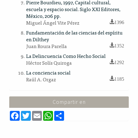
Pierre Bourdieu, 1997, Capital cultural,
escuela y espacio social. Siglo XXI Editores,
México, 206 pp.
Miguel Ángel Vite Pérez
1396
Fundamentación de las ciencias del espíritu
en Dilthey
Juan Roura Parella
1352
La Delincuencia Como Hecho Social
Héctor Solís Quiroga
1292
La conciencia social
Raúl A. Orgaz
1185
Compartir en
F
T
E
W
S
a
w
m
h
h
c
i
a
a
a
e
t
i
t
r
b
t
l
s
e