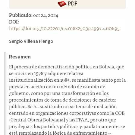
PDF
a
l
Publicado:
oct 24, 2024
a
DOI:
t
https://doi.org/10.22201/iis.01882503p.1997.4.60695
e
r
Contenido
Sergio Villena Fiengo
a
principal
l
del
Resumen
artículo
El proceso de democratización política en Bolivia, que
se inicia en 1978 y adquiere relativa
institucionalización en 1985, se manifiesta tanto por la
puesta en acción de un método de cambio de
gobierno, como por una transformación en los
procedimientos de toma de decisiones de carácter
público. Se ha sustituido un sistema de mediación
centrado en organizaciones corporativas como la COB
(Central Obrera Boliviana) y las FFAA, por otro que
privilegia a los partidos políticos y, paulatinamente, se
está remplazando la lógica de enfrentamiento --