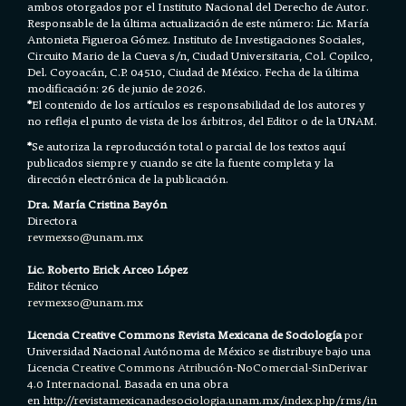
ambos otorgados por el Instituto Nacional del Derecho de Autor.
Responsable de la última actualización de este número: Lic. María
Antonieta Figueroa Gómez. Instituto de Investigaciones Sociales,
Circuito Mario de la Cueva s/n, Ciudad Universitaria, Col. Copilco,
Del. Coyoacán, C.P. 04510, Ciudad de México. Fecha de la última
modificación: 26 de junio de 2026.
*
El contenido de los artículos es responsabilidad de los autores y
no refleja el punto de vista de los árbitros, del Editor o de la UNAM.
*
Se autoriza la reproducción total o parcial de los textos aquí
publicados siempre y cuando se cite la fuente completa y la
dirección electrónica de la publicación.
Dra. María Cristina Bayón
Directora
revmexso@unam.mx
Lic. Roberto Erick Arceo López
Editor técnico
revmexso@unam.mx
Licencia Creative Commons Revista Mexicana de Sociología
por
Universidad Nacional Autónoma de México se distribuye bajo una
Licencia
Creative Commons Atribución-NoComercial-SinDerivar
4.0 Internacional.
Basada en una obra
en h
ttp://revistamexicanadesociologia.unam.mx/index.php/rms/in