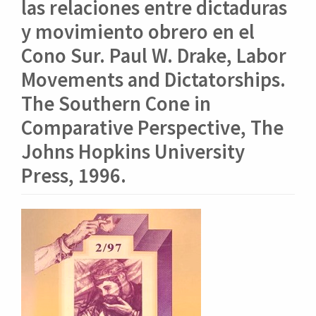
o
las relaciones entre dictaduras
n
y movimiento obrero en el
t
e
Cono Sur. Paul W. Drake, Labor
n
Movements and Dictatorships.
i
d
The Southern Cone in
o
Comparative Perspective, The
p
r
Johns Hopkins University
i
Press, 1996.
n
c
i
Barra
p
a
lateral
l
del
B
artículo
a
r
r