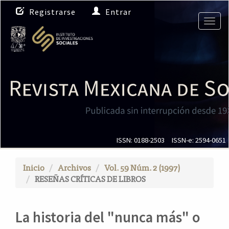
N
Registrarse
Entrar
a
Togg
v
navig
e
g
a
c
i
ó
n
p
r
i
ISSN: 0188-2503
ISSN-e: 2594-0651
n
c
Inicio
Archivos
Vol. 59 Núm. 2 (1997)
i
RESEÑAS CRÍTICAS DE LIBROS
p
a
l
La historia del "nunca más" o
C