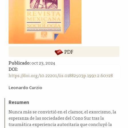
a
l
a
t
e
r
a
l
PDF
Publicado:
oct 23, 2024
DOI:
https://doi.org/10.22201/iis.01882503p.1997.2.60728
Contenido
Leonardo Curzio
principal
del
Resumen
artículo
Nunca más se convirtió en el clamor, el exorcismo, la
esperanza de las sociedades del Cono Sur tras la
traumática experiencia autoritaria que concluyó la