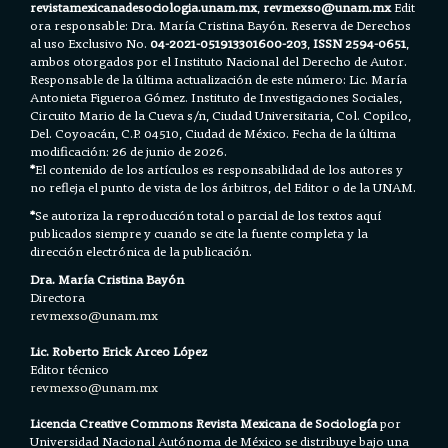
revistamexicanadesociologia.unam.mx
,
revmexso@unam.mx
Edit
ora responsable: Dra. María Cristina Bayón. Reserva de Derechos
al uso Exclusivo No.
04-2021-051913301600-203
,
ISSN 2594-0651
,
ambos otorgados por el Instituto Nacional del Derecho de Autor.
Responsable de la última actualización de este número: Lic. María
Antonieta Figueroa Gómez. Instituto de Investigaciones Sociales,
Circuito Mario de la Cueva s/n, Ciudad Universitaria, Col. Copilco,
Del. Coyoacán, C.P. 04510, Ciudad de México. Fecha de la última
modificación: 26 de junio de 2026.
*
El contenido de los artículos es responsabilidad de los autores y
no refleja el punto de vista de los árbitros, del Editor o de la UNAM.
*
Se autoriza la reproducción total o parcial de los textos aquí
publicados siempre y cuando se cite la fuente completa y la
dirección electrónica de la publicación.
Dra. María Cristina Bayón
Directora
revmexso@unam.mx
Lic. Roberto Erick Arceo López
Editor técnico
revmexso@unam.mx
Licencia Creative Commons Revista Mexicana de Sociología
por
Universidad Nacional Autónoma de México se distribuye bajo una