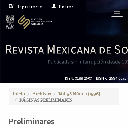
N
Registrarse
Entrar
a
Togg
v
navig
e
g
a
c
i
ó
n
p
r
i
ISSN: 0188-2503
ISSN-e: 2594-0651
n
c
Inicio
Archivos
Vol. 58 Núm. 1 (1996)
i
PÁGINAS PRELIMINARES
p
a
l
Preliminares
C