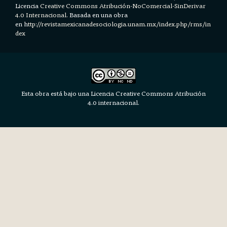
Licencia
Creative Commons Atribución-NoComercial-SinDerivar
4.0 Internacional.
Basada en una obra
en h
ttp://revistamexicanadesociologia.unam.mx/index.php/rms/in
dex
Esta obra está bajo una Licencia Creative Commons Atribución
4.0 internacional.