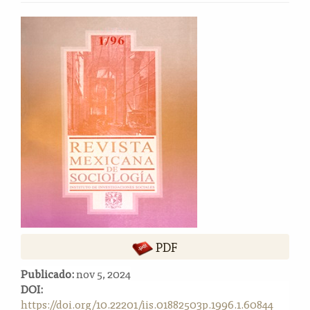
o
n
Barra
t
lateral
e
del
n
i
artículo
d
o
p
r
i
n
c
i
p
a
l
PDF
B
Publicado:
nov 5, 2024
a
DOI:
r
https://doi.org/10.22201/iis.01882503p.1996.1.60844
r