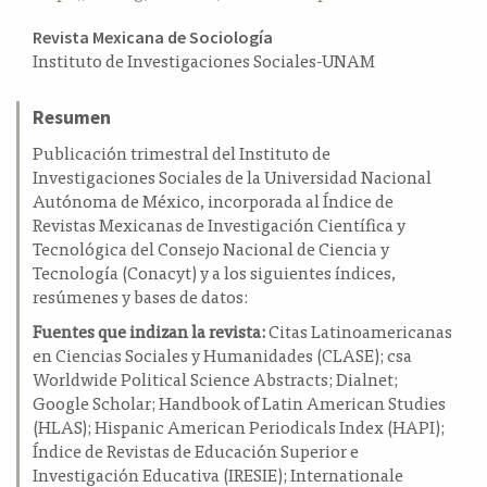
a
Contenido
Revista Mexicana de Sociología
l
Instituto de Investigaciones Sociales-UNAM
principal
a
t
del
e
Resumen
artículo
r
Publicación trimestral del Instituto de
a
Investigaciones Sociales de la Universidad Nacional
l
Autónoma de México, incorporada al Índice de
Revistas Mexicanas de Investigación Científica y
Tecnológica del Consejo Nacional de Ciencia y
Tecnología (Conacyt) y a los siguientes índices,
resúmenes y bases de datos:
Fuentes que indizan la revista:
Citas Latinoamericanas
en Ciencias Sociales y Humanidades (CLASE); csa
Worldwide Political Science Abstracts; Dialnet;
Google Scholar; Handbook of Latin American Studies
(HLAS); Hispanic American Periodicals Index (HAPI);
Índice de Revistas de Educación Superior e
Investigación Educativa (IRESIE); Internationale