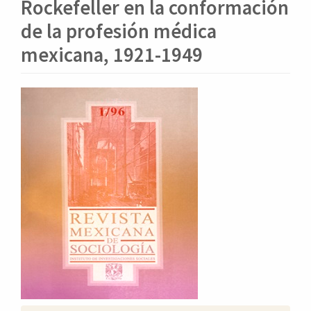
o
Rockefeller en la conformación
n
de la profesión médica
t
e
mexicana, 1921-1949
n
i
d
Barra
o
lateral
p
del
r
artículo
i
n
c
i
p
a
l
B
a
r
r