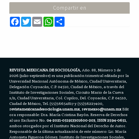
Compartir en
F
T
E
W
S
a
w
m
h
h
c
i
a
a
a
e
t
i
t
r
b
t
l
s
e
o
e
A
o
r
p
k
p
REVISTA MEXICANA DE SOCIOLOGÍA
, Año. 88, Número 3 de
2026 (julio-septiembre) es una publicación trimestral editada por la
Universidad Nacional Autónoma de México, Ciudad Universitaria,
Delegación Coyoacán, C.P. 04510, Ciudad de México, a través del
Instituto de Investigaciones Sociales, Circuito Mario de la Cueva
s/n, Ciudad Universitaria, Col. Copilco, Del. Coyoacán, C.P. 04510,
Ciudad de México, Tel. (55)56654817 y (55)56227400,
revistamexicanadesociologia.unam.mx
,
revmexso@unam.mx
Edit
ora responsable: Dra. María Cristina Bayón. Reserva de Derechos
al uso Exclusivo No.
04-2021-051913301600-203
,
ISSN 2594-0651
,
ambos otorgados por el Instituto Nacional del Derecho de Autor.
Responsable de la última actualización de este número: Lic. María
Antonieta Figueroa Gómez. Instituto de Investigaciones Sociales,