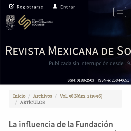
N
Registrarse
Entrar
a
Togg
v
navig
e
g
a
c
i
ó
n
p
r
i
ISSN: 0188-2503
ISSN-e: 2594-0651
n
c
Inicio
Archivos
Vol. 58 Núm. 1 (1996)
i
ARTÍCULOS
p
a
l
La influencia de la Fundación
C