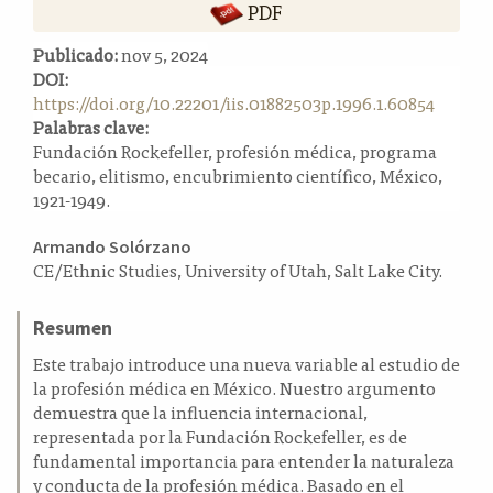
PDF
a
l
Publicado:
nov 5, 2024
a
DOI:
t
https://doi.org/10.22201/iis.01882503p.1996.1.60854
e
Palabras clave:
r
Fundación Rockefeller, profesión médica, programa
a
becario, elitismo, encubrimiento científico, México,
l
1921-1949.
Contenido
Armando Solórzano
CE/Ethnic Studies, University of Utah, Salt Lake City.
principal
del
Resumen
artículo
Este trabajo introduce una nueva variable al estudio de
la profesión médica en México. Nuestro argumento
demuestra que la influencia internacional,
representada por la Fundación Rockefeller, es de
fundamental importancia para entender la naturaleza
y conducta de la profesión médica. Basado en el