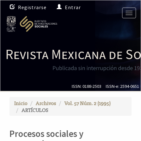
N
Registrarse
Entrar
a
Togg
v
navig
e
g
a
c
i
ó
n
p
r
i
ISSN: 0188-2503
ISSN-e: 2594-0651
n
c
Inicio
Archivos
Vol. 57 Núm. 2 (1995)
i
ARTÍCULOS
p
a
l
Procesos sociales y
C