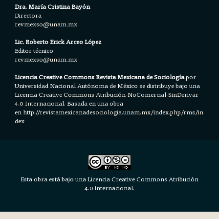
Dra. María Cristina Bayón
Directora
revmexso@unam.mx
Lic. Roberto Erick Arceo López
Editor técnico
revmexso@unam.mx
Licencia Creative Commons Revista Mexicana de Sociología
por
Universidad Nacional Autónoma de México se distribuye bajo una
Licencia
Creative Commons Atribución-NoComercial-SinDerivar
4.0 Internacional.
Basada en una obra
en h
ttp://revistamexicanadesociologia.unam.mx/index.php/rms/in
dex
Esta obra está bajo una Licencia Creative Commons Atribución
4.0 internacional.