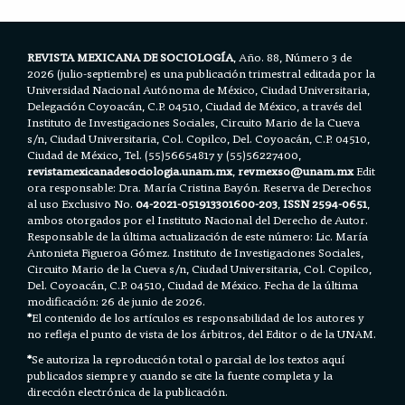
k
p
REVISTA MEXICANA DE SOCIOLOGÍA
, Año. 88, Número 3 de
2026 (julio-septiembre) es una publicación trimestral editada por la
Universidad Nacional Autónoma de México, Ciudad Universitaria,
Delegación Coyoacán, C.P. 04510, Ciudad de México, a través del
Instituto de Investigaciones Sociales, Circuito Mario de la Cueva
s/n, Ciudad Universitaria, Col. Copilco, Del. Coyoacán, C.P. 04510,
Ciudad de México, Tel. (55)56654817 y (55)56227400,
revistamexicanadesociologia.unam.mx
,
revmexso@unam.mx
Edit
ora responsable: Dra. María Cristina Bayón. Reserva de Derechos
al uso Exclusivo No.
04-2021-051913301600-203
,
ISSN 2594-0651
,
ambos otorgados por el Instituto Nacional del Derecho de Autor.
Responsable de la última actualización de este número: Lic. María
Antonieta Figueroa Gómez. Instituto de Investigaciones Sociales,
Circuito Mario de la Cueva s/n, Ciudad Universitaria, Col. Copilco,
Del. Coyoacán, C.P. 04510, Ciudad de México. Fecha de la última
modificación: 26 de junio de 2026.
*
El contenido de los artículos es responsabilidad de los autores y
no refleja el punto de vista de los árbitros, del Editor o de la UNAM.
*
Se autoriza la reproducción total o parcial de los textos aquí
publicados siempre y cuando se cite la fuente completa y la
dirección electrónica de la publicación.