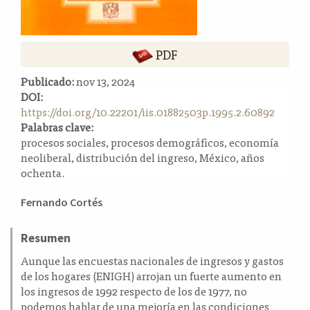
a
l
a
PDF
t
e
Publicado:
nov 13, 2024
r
DOI:
a
https://doi.org/10.22201/iis.01882503p.1995.2.60892
l
Palabras clave:
procesos sociales, procesos demográficos, economía
neoliberal, distribución del ingreso, México, años
ochenta.
Contenido
Fernando Cortés
principal
del
Resumen
artículo
Aunque las encuestas nacionales de ingresos y gastos
de los hogares (ENIGH) arrojan un fuerte aumento en
los ingresos de 1992 respecto de los de 1977, no
podemos hablar de una mejoría en las condiciones