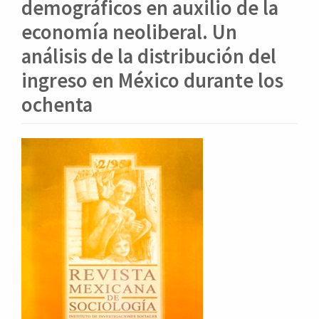
o
demográficos en auxilio de la
n
economía neoliberal. Un
t
e
análisis de la distribución del
n
ingreso en México durante los
i
d
ochenta
o
p
r
Barra
i
lateral
n
del
c
artículo
i
p
a
l
B
a
r
r