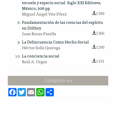
escuela y espacio social. Siglo XXI Editores,
México, 206 pp.
Miguel Ángel Vite Pérez
1399
Fundamentación de las ciencias del espíritu
en Dilthey
Juan Roura Parella
1366
La Delincuencia Como Hecho Social
Héctor Solís Quiroga
1290
La conciencia social
Raúl A. Orgaz
1191
Compartir en
F
T
E
W
S
a
w
m
h
h
c
i
a
a
a
e
t
i
t
r
b
t
l
s
e
o
e
A
o
r
p