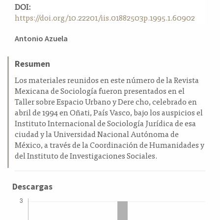
DOI:
a
https://doi.org/10.22201/iis.01882503p.1995.1.60902
l
a
Contenido
Antonio Azuela
t
principal
e
r
del
Resumen
a
artículo
Los materiales reunidos en este número de la Revista
l
Mexicana de Sociología fueron presentados en el
Taller sobre Espacio Urbano y Dere cho, celebrado en
abril de 1994 en Oñati, País Vasco, bajo los auspicios el
Instituto Internacional de Sociología Jurídica de esa
ciudad y la Universidad Nacional Autónoma de
México, a través de la Coordinación de Humanidades y
del Instituto de Investigaciones Sociales.
Descargas