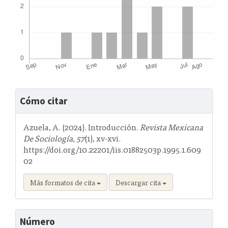
Detalles
Cómo citar
del
artículo
Azuela, A. (2024). Introducción.
Revista Mexicana
De Sociología
,
57
(1), xv-xvi.
https://doi.org/10.22201/iis.01882503p.1995.1.609
02
Más formatos de cita
Descargar cita
Número