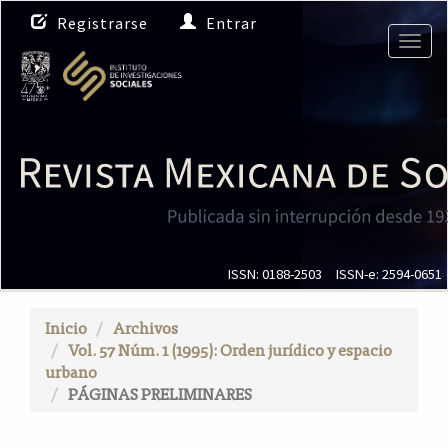
N
Registrarse
Entrar
a
Togg
v
navig
e
g
a
c
i
ó
n
p
r
i
ISSN: 0188-2503
ISSN-e: 2594-0651
n
c
Inicio
Archivos
i
Vol. 57 Núm. 1 (1995): Orden jurídico y espacio
p
urbano
a
PÁGINAS PRELIMINARES
l
C