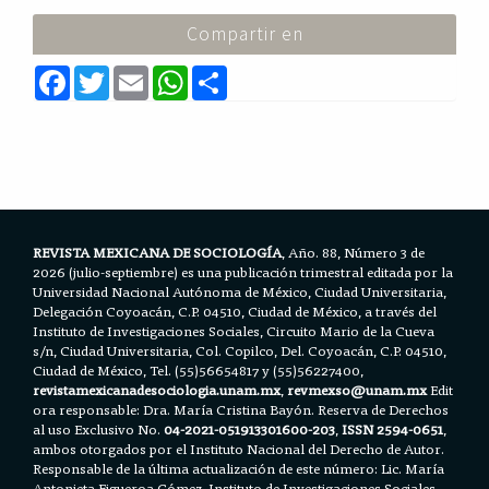
Compartir en
F
T
E
W
S
a
w
m
h
h
c
i
a
a
a
e
t
i
t
r
b
t
l
s
e
o
e
A
o
r
p
k
p
REVISTA MEXICANA DE SOCIOLOGÍA
, Año. 88, Número 3 de
2026 (julio-septiembre) es una publicación trimestral editada por la
Universidad Nacional Autónoma de México, Ciudad Universitaria,
Delegación Coyoacán, C.P. 04510, Ciudad de México, a través del
Instituto de Investigaciones Sociales, Circuito Mario de la Cueva
s/n, Ciudad Universitaria, Col. Copilco, Del. Coyoacán, C.P. 04510,
Ciudad de México, Tel. (55)56654817 y (55)56227400,
revistamexicanadesociologia.unam.mx
,
revmexso@unam.mx
Edit
ora responsable: Dra. María Cristina Bayón. Reserva de Derechos
al uso Exclusivo No.
04-2021-051913301600-203
,
ISSN 2594-0651
,
ambos otorgados por el Instituto Nacional del Derecho de Autor.
Responsable de la última actualización de este número: Lic. María
Antonieta Figueroa Gómez. Instituto de Investigaciones Sociales,