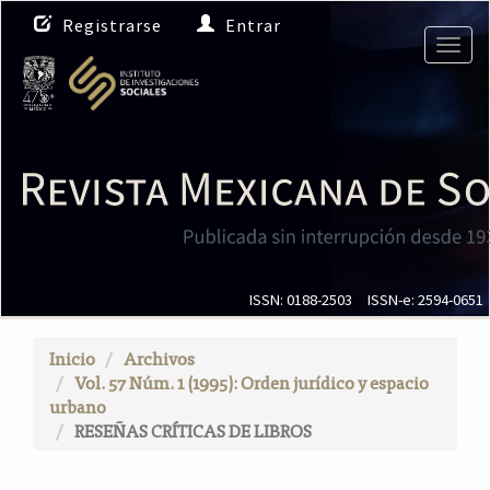
N
Registrarse
Entrar
a
Togg
v
navig
e
g
a
c
i
ó
n
p
r
i
ISSN: 0188-2503
ISSN-e: 2594-0651
n
c
Inicio
Archivos
i
Vol. 57 Núm. 1 (1995): Orden jurídico y espacio
p
urbano
a
RESEÑAS CRÍTICAS DE LIBROS
l
C