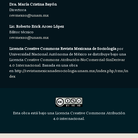
Dra. María Cristina Bayón
Directora
revmexso@unam.mx
Lic. Roberto Erick Arceo López
Editor técnico
revmexso@unam.mx
Licencia Creative Commons Revista Mexicana de Sociología
por
Universidad Nacional Autónoma de México se distribuye bajo una
Licencia
Creative Commons Atribución-NoComercial-SinDerivar
4.0 Internacional.
Basada en una obra
en h
ttp://revistamexicanadesociologia.unam.mx/index.php/rms/in
dex
Esta obra está bajo una Licencia Creative Commons Atribución
4.0 internacional.