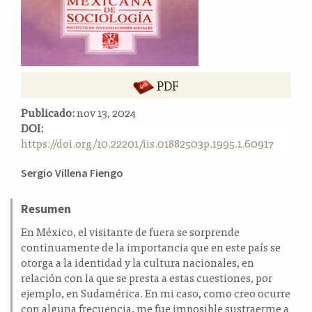
a
l
a
t
e
PDF
r
a
Publicado:
nov 13, 2024
l
DOI:
https://doi.org/10.22201/iis.01882503p.1995.1.60917
Contenido
Sergio Villena Fiengo
principal
del
Resumen
artículo
En México, el visitante de fuera se sorprende
continuamente de la importancia que en este país se
otorga a la identidad y la cultura nacionales, en
relación con la que se presta a estas cuestiones, por
ejemplo, en Sudamérica. En mi caso, como creo ocurre
con alguna frecuencia, me fue imposible sustraerme a