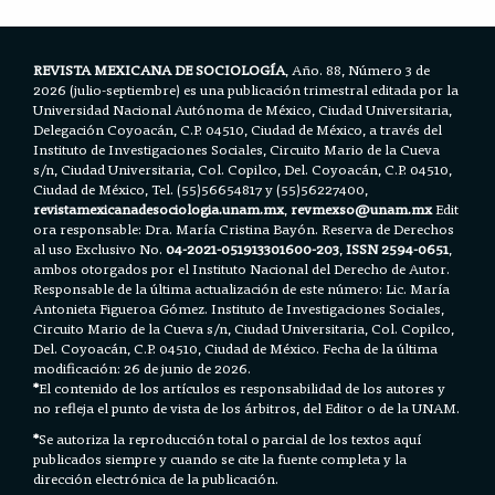
k
p
REVISTA MEXICANA DE SOCIOLOGÍA
, Año. 88, Número 3 de
2026 (julio-septiembre) es una publicación trimestral editada por la
Universidad Nacional Autónoma de México, Ciudad Universitaria,
Delegación Coyoacán, C.P. 04510, Ciudad de México, a través del
Instituto de Investigaciones Sociales, Circuito Mario de la Cueva
s/n, Ciudad Universitaria, Col. Copilco, Del. Coyoacán, C.P. 04510,
Ciudad de México, Tel. (55)56654817 y (55)56227400,
revistamexicanadesociologia.unam.mx
,
revmexso@unam.mx
Edit
ora responsable: Dra. María Cristina Bayón. Reserva de Derechos
al uso Exclusivo No.
04-2021-051913301600-203
,
ISSN 2594-0651
,
ambos otorgados por el Instituto Nacional del Derecho de Autor.
Responsable de la última actualización de este número: Lic. María
Antonieta Figueroa Gómez. Instituto de Investigaciones Sociales,
Circuito Mario de la Cueva s/n, Ciudad Universitaria, Col. Copilco,
Del. Coyoacán, C.P. 04510, Ciudad de México. Fecha de la última
modificación: 26 de junio de 2026.
*
El contenido de los artículos es responsabilidad de los autores y
no refleja el punto de vista de los árbitros, del Editor o de la UNAM.
*
Se autoriza la reproducción total o parcial de los textos aquí
publicados siempre y cuando se cite la fuente completa y la
dirección electrónica de la publicación.