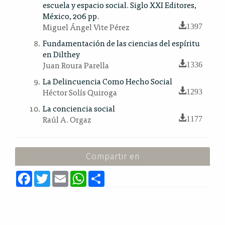
escuela y espacio social. Siglo XXI Editores,
México, 206 pp.
Miguel Ángel Vite Pérez
1397
Fundamentación de las ciencias del espíritu
en Dilthey
Juan Roura Parella
1336
La Delincuencia Como Hecho Social
Héctor Solís Quiroga
1293
La conciencia social
Raúl A. Orgaz
1177
Compartir en
F
T
E
W
S
a
w
m
h
h
c
i
a
a
a
e
t
i
t
r
b
t
l
s
e
o
e
A
o
r
p