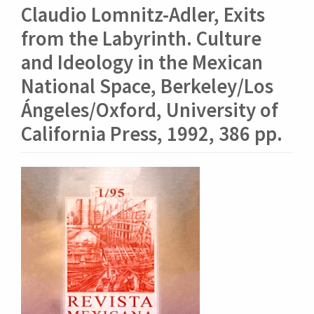
o
Claudio Lomnitz-Adler, Exits
n
t
from the Labyrinth. Culture
e
and Ideology in the Mexican
n
i
National Space, Berkeley/Los
d
Ángeles/Oxford, University of
o
p
California Press, 1992, 386 pp.
r
i
n
Barra
c
lateral
i
del
p
artículo
a
l
B
a
r
r