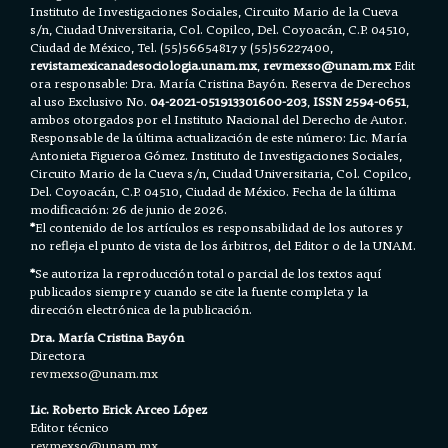
Instituto de Investigaciones Sociales, Circuito Mario de la Cueva
s/n, Ciudad Universitaria, Col. Copilco, Del. Coyoacán, C.P. 04510,
Ciudad de México, Tel. (55)56654817 y (55)56227400,
revistamexicanadesociologia.unam.mx
,
revmexso@unam.mx
Edit
ora responsable: Dra. María Cristina Bayón. Reserva de Derechos
al uso Exclusivo No.
04-2021-051913301600-203
,
ISSN 2594-0651
,
ambos otorgados por el Instituto Nacional del Derecho de Autor.
Responsable de la última actualización de este número: Lic. María
Antonieta Figueroa Gómez. Instituto de Investigaciones Sociales,
Circuito Mario de la Cueva s/n, Ciudad Universitaria, Col. Copilco,
Del. Coyoacán, C.P. 04510, Ciudad de México. Fecha de la última
modificación: 26 de junio de 2026.
*
El contenido de los artículos es responsabilidad de los autores y
no refleja el punto de vista de los árbitros, del Editor o de la UNAM.
*
Se autoriza la reproducción total o parcial de los textos aquí
publicados siempre y cuando se cite la fuente completa y la
dirección electrónica de la publicación.
Dra. María Cristina Bayón
Directora
revmexso@unam.mx
Lic. Roberto Erick Arceo López
Editor técnico
revmexso@unam.mx