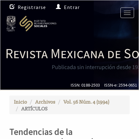
N
Registrarse
Entrar
a
Togg
v
navig
e
g
a
c
i
ó
n
p
r
i
ISSN: 0188-2503
ISSN-e: 2594-0651
n
c
Inicio
Archivos
Vol. 56 Núm. 4 (1994)
i
ARTÍCULOS
p
a
l
Tendencias de la
C