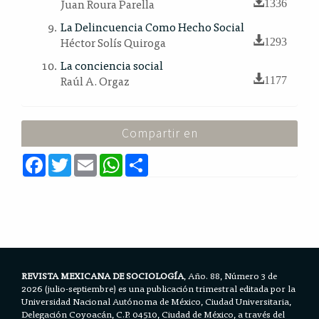
Juan Roura Parella
1336
La Delincuencia Como Hecho Social
Héctor Solís Quiroga
1293
La conciencia social
Raúl A. Orgaz
1177
Compartir en
F
T
E
W
S
a
w
m
h
h
c
i
a
a
a
e
t
i
t
r
b
t
l
s
e
o
e
A
o
r
p
k
p
REVISTA MEXICANA DE SOCIOLOGÍA
, Año. 88, Número 3 de
2026 (julio-septiembre) es una publicación trimestral editada por la
Universidad Nacional Autónoma de México, Ciudad Universitaria,
Delegación Coyoacán, C.P. 04510, Ciudad de México, a través del