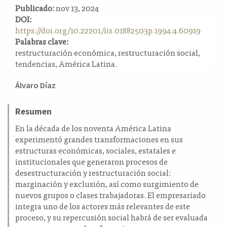
Publicado:
nov 13, 2024
a
DOI:
l
https://doi.org/10.22201/iis.01882503p.1994.4.60919
a
Palabras clave:
t
restructuración económica, restructuración social,
e
tendencias, América Latina.
r
a
Contenido
l
Álvaro Díaz
principal
del
Resumen
artículo
En la década de los noventa América Latina
experimentó grandes transformaciones en sus
estructuras económicas, sociales, estatales e
institucionales que generaron procesos de
desestructuración y restructuración social:
marginación y exclusión, así como surgimiento de
nuevos grupos o clases trabajadoras. El empresariado
integra uno de los actores más relevantes de este
proceso, y su repercusión social habrá de ser evaluada