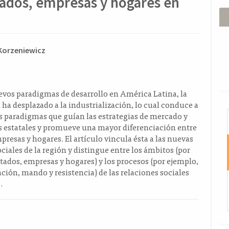
tados, empresas y hogares en
ido
 Korzeniewicz
l
o
evos paradigmas de desarrollo en América Latina, la
ha desplazado a la industrialización, lo cual conduce a
I
os paradigmas que guían las estrategias de mercado y
as estatales y promueve una mayor diferenciación entre
presas y hogares. El artículo vincula ésta a las nuevas
ociales de la región y distingue entre los ámbitos (por
tados, empresas y hogares) y los procesos (por ejemplo,
ión, mando y resistencia) de las relaciones sociales
.