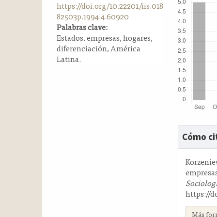
https://doi.org/10.22201/iis.018
a
82503p.1994.4.60920
l
Palabras clave:
a
Estados, empresas, hogares,
t
diferenciación, América
e
Latina.
r
a
l
Detalle
Cómo ci
del
artícul
Korzeniew
empresas
Sociolog
https://
Más for