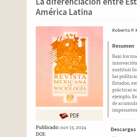
La diferenciación entre Es
o
n
América Latina
t
e
n
Barra
Conten
Roberto P.
i
lateral
principa
d
del
del
Resumen
o
p
artículo
artícul
Bajo los nu
r
innovación 
i
sustituir l
n
las polític
c
Estados, em
i
prácticas s
p
ejemplo, Es
a
de acumulac
l
imperantes
PDF
B
a
Publicado:
nov 13, 2024
r
Descargas
DOI:
r