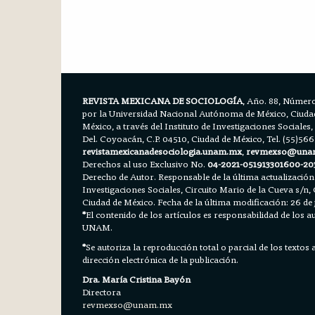
REVISTA MEXICANA DE SOCIOLOGÍA
, Año. 88, Número
por la Universidad Nacional Autónoma de México, Ciudad 
México, a través del Instituto de Investigaciones Sociales,
Del. Coyoacán, C.P. 04510, Ciudad de México, Tel. (55)56
revistamexicanadesociologia.unam.mx
,
revmexso@una
Derechos al uso Exclusivo No.
04-2021-051913301600-20
Derecho de Autor. Responsable de la última actualización
Investigaciones Sociales, Circuito Mario de la Cueva s/n, 
Ciudad de México. Fecha de la última modificación: 26 de 
*
El contenido de los artículos es responsabilidad de los aut
UNAM.
*
Se autoriza la reproducción total o parcial de los textos
dirección electrónica de la publicación.
Dra. María Cristina Bayón
Directora
revmexso@unam.mx