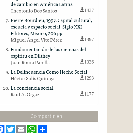
de cambio en América Latina
Theotonio Dos Santos
1437
Pierre Bourdieu, 1997, Capital cultural,
escuela y espacio social. Siglo XXI
Editores, México, 206 pp.
Miguel Ángel Vite Pérez
1397
Fundamentación de las ciencias del
espíritu en Dilthey
Juan Roura Parella
1336
La Delincuencia Como Hecho Social
Héctor Solís Quiroga
1293
La conciencia social
Raúl A. Orgaz
1177
Compartir en
F
T
E
W
S
a
w
m
h
h