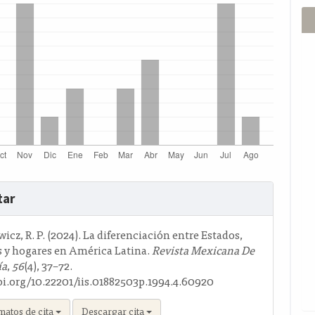
s
tar
o
icz, R. P. (2024). La diferenciación entre Estados,
 y hogares en América Latina.
Revista Mexicana De
ía
,
56
(4), 37–72.
doi.org/10.22201/iis.01882503p.1994.4.60920
matos de cita
Descargar cita