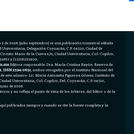
 3 de 2026 (julio-septiembre) es una publicación trimestral editada
Universitaria, Delegación Coyoacán, C.P. 04510, Ciudad de
 Circuito Mario de la Cueva s/n, Ciudad Universitaria, Col. Copilco,
654817 y (55)56227400,
m.mx
Editora responsable: Dra. María Cristina Bayón. Reserva de
3
,
ISSN 2594-0651
, ambos otorgados por el Instituto Nacional del
 de este número: Lic. María Antonieta Figueroa Gómez. Instituto de
Ciudad Universitaria, Col. Copilco, Del. Coyoacán, C.P. 04510,
junio de 2026.
ores y no refleja el punto de vista de los árbitros, del Editor o de la
 aquí publicados siempre y cuando se cite la fuente completa y la