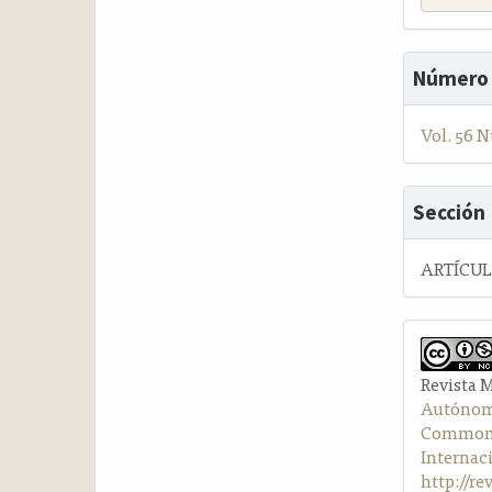
Número
Vol. 56 N
Sección
ARTÍCU
Revista 
Autónom
Commons 
Internac
http://r