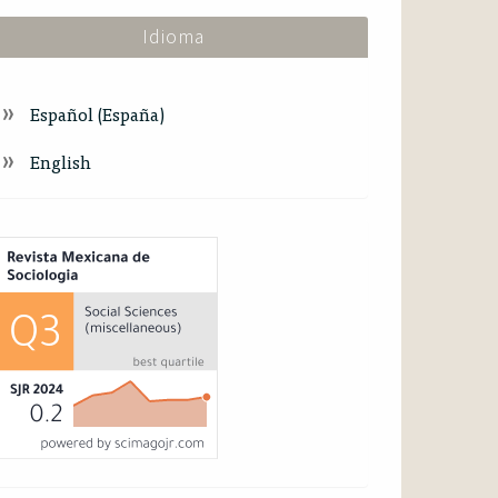
Idioma
Español (España)
English
ndex