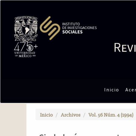
N
a
v
e
g
a
c
i
ó
n
p
r
i
n
Inicio
Ace
c
i
p
Inicio
Archivos
Vol. 56 Núm. 4 (1994)
a
l
C