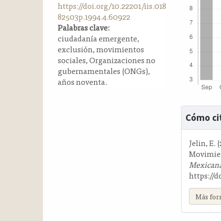
https://doi.org/10.22201/iis.018
a
82503p.1994.4.60922
l
Palabras clave:
a
ciudadanía emergente,
t
exclusión, movimientos
e
sociales, Organizaciones no
r
gubernamentales (ONGs),
a
años noventa.
l
Detalle
Cómo ci
del
artícul
Jelin, E.
Movimien
Mexicana
https://d
Más for