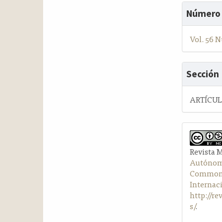
Número
Vol. 56 N
Sección
ARTÍCU
Revista 
Autónom
Commons 
Internac
http://r
s/
.