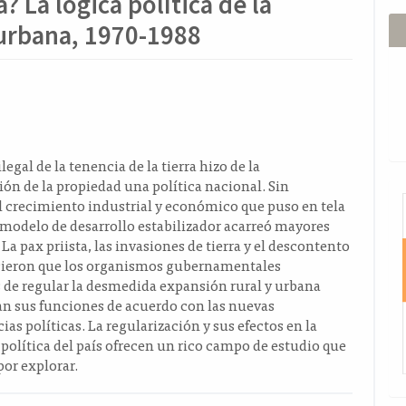
? La lógica política de la
a urbana, 1970-1988
ido
l
o
ilegal de la tenencia de la tierra hizo de la
ión de la propiedad una política nacional. Sin
I
 crecimiento industrial y económico que puso en tela
l modelo de desarrollo estabilizador acarreó mayores
La pax priista, las invasiones de tierra y el descontento
cieron que los organismos gubernamentales
 de regular la desmedida expansión rural y urbana
an sus funciones de acuerdo con las nuevas
ias políticas. La regularización y sus efectos en la
 política del país ofrecen un rico campo de estudio que
or explorar.