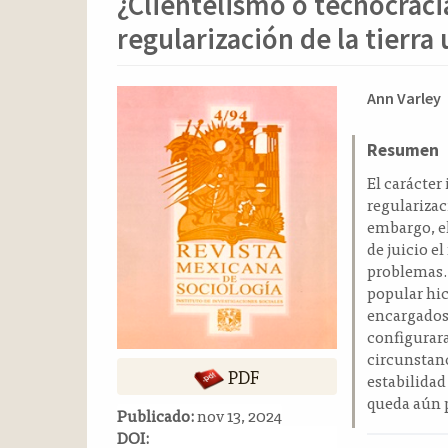
¿Clientelismo o tecnocracia
o
n
regularización de la tierr
t
e
n
Barra
Conten
Ann Varley
i
lateral
principa
d
del
del
Resumen
o
p
artículo
artícul
El carácter 
r
regularizac
i
embargo, el
n
de juicio e
c
problemas. 
i
popular hi
p
encargados
a
configurar
l
circunstanc
PDF
B
estabilidad
a
queda aún p
Publicado:
nov 13, 2024
r
DOI:
r