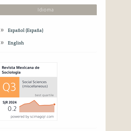
Idioma
Español (España)
English
ndex