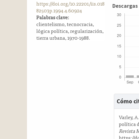
https://doi.org/10.22201/iis.018
a
Descargas
82503p.1994.4.60924
l
Palabras clave:
a
clientelismo, tecnocracia,
t
lógica política, regularización,
e
tierra urbana, 1970-1988.
r
a
l
Detalle
Cómo ci
del
artícul
Varley, A
política 
Revista 
https://d