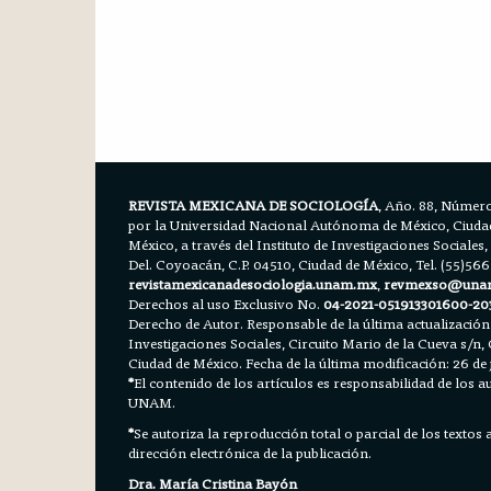
REVISTA MEXICANA DE SOCIOLOGÍA
, Año. 88, Número
por la Universidad Nacional Autónoma de México, Ciudad 
México, a través del Instituto de Investigaciones Sociales,
Del. Coyoacán, C.P. 04510, Ciudad de México, Tel. (55)56
revistamexicanadesociologia.unam.mx
,
revmexso@una
Derechos al uso Exclusivo No.
04-2021-051913301600-20
Derecho de Autor. Responsable de la última actualización
Investigaciones Sociales, Circuito Mario de la Cueva s/n, 
Ciudad de México. Fecha de la última modificación: 26 de 
*
El contenido de los artículos es responsabilidad de los aut
UNAM.
*
Se autoriza la reproducción total o parcial de los textos
dirección electrónica de la publicación.
Dra. María Cristina Bayón