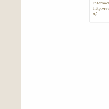
Internac
http://r
s/
.