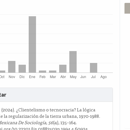
s
tar
o
. (2024). ¿Clientelismo o tecnocracia? La lógica
de la regularización de la tierra urbana, 1970-1988.
Mexicana De Sociología
,
56
(4), 135–164.
oi.org/10.22201/iis.01882503p.1994.4.60924