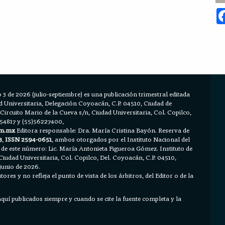
 3 de 2026 (julio-septiembre) es una publicación trimestral editada
Universitaria, Delegación Coyoacán, C.P. 04510, Ciudad de
 Circuito Mario de la Cueva s/n, Ciudad Universitaria, Col. Copilco,
654817 y (55)56227400,
m.mx
Editora responsable: Dra. María Cristina Bayón. Reserva de
3
,
ISSN 2594-0651
, ambos otorgados por el Instituto Nacional del
 de este número: Lic. María Antonieta Figueroa Gómez. Instituto de
Ciudad Universitaria, Col. Copilco, Del. Coyoacán, C.P. 04510,
junio de 2026.
ores y no refleja el punto de vista de los árbitros, del Editor o de la
 aquí publicados siempre y cuando se cite la fuente completa y la