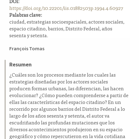
DOI:
a
https://doi.org/10.22201/iis.01882503p.1994.4.60927
l
Palabras clave:
a
ciudad, estrategias socioespaciales, actores sociales,
t
espacio citadino, barrios, Distrito Federal, años
e
sesenta y setenta.
r
a
Contenido
François Tomas
l
principal
del
Resumen
artículo
¿Cuáles son los procesos mediante los cuales las
estrategias diseñadas por los actores sociales
producen formas urbanas, las diferencian, las hacen
evolucionar? ¿Cómo pueden comprenderse a partir de
ellas las características del espacio citadino? En un
recorrido por algunos barrios del Distrito Federal a lo
largo de los años sesenta y setenta, el autor va
escudriñando las profundas mutaciones que los
diversos acontecimientos produjeron en su espacio
geográfico y cómo repercutieron en la vida cotidiana