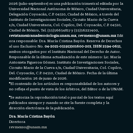
2026 (julio-septiembre) es una publicación trimestral editada por la
Universidad Nacional Autónoma de México, Ciudad Universitaria,
Delegación Coyoacán, C.P. 04510, Ciudad de México, a través del
Instituto de Investigaciones Sociales, Circuito Mario de la Cueva
s/n, Ciudad Universitaria, Col. Copilco, Del. Coyoacán, C.P. 04510,
Ciudad de México, Tel. (55)56654817 y (55)56227400,
revistamexicanadesociologia.unam.mx
,
revmexso@unam.mx
Edit
ora responsable: Dra. María Cristina Bayón. Reserva de Derechos
al uso Exclusivo No.
04-2021-051913301600-203
,
ISSN 2594-0651
,
ambos otorgados por el Instituto Nacional del Derecho de Autor.
Responsable de la última actualización de este número: Lic. María
Antonieta Figueroa Gómez. Instituto de Investigaciones Sociales,
Circuito Mario de la Cueva s/n, Ciudad Universitaria, Col. Copilco,
Del. Coyoacán, C.P. 04510, Ciudad de México. Fecha de la última
modificación: 26 de junio de 2026.
*
El contenido de los artículos es responsabilidad de los autores y
no refleja el punto de vista de los árbitros, del Editor o de la UNAM.
*
Se autoriza la reproducción total o parcial de los textos aquí
publicados siempre y cuando se cite la fuente completa y la
dirección electrónica de la publicación.
Dra. María Cristina Bayón
Directora
revmexso@unam.mx