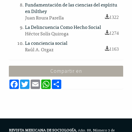
Fundamentación de las ciencias del espíritu
en Dilthey
Juan Roura Parella
1322
La Delincuencia Como Hecho Social
Héctor Solís Quiroga
1274
La conciencia social
Raúl A. Orgaz
1163
Compartir en
F
T
E
W
S
a
w
m
h
h
c
i
a
a
a
e
t
i
t
r
b
t
l
s
e
o
e
A
o
r
p
k
p
REVISTA MEXICANA DE SOCIOLOGÍA
, Año. 88, Número 3 de