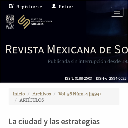
N
Registrarse
Entrar
a
Togg
v
navig
e
g
a
c
i
ó
n
p
r
i
ISSN: 0188-2503
ISSN-e: 2594-0651
n
c
Inicio
Archivos
Vol. 56 Núm. 4 (1994)
i
ARTÍCULOS
p
a
l
La ciudad y las estrategias
C