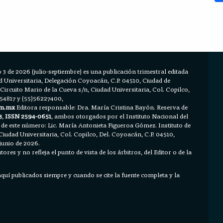
 3 de 2026 (julio-septiembre) es una publicación trimestral editada
Universitaria, Delegación Coyoacán, C.P. 04510, Ciudad de
 Circuito Mario de la Cueva s/n, Ciudad Universitaria, Col. Copilco,
654817 y (55)56227400,
m.mx
Editora responsable: Dra. María Cristina Bayón. Reserva de
3
,
ISSN 2594-0651
, ambos otorgados por el Instituto Nacional del
 de este número: Lic. María Antonieta Figueroa Gómez. Instituto de
Ciudad Universitaria, Col. Copilco, Del. Coyoacán, C.P. 04510,
junio de 2026.
ores y no refleja el punto de vista de los árbitros, del Editor o de la
 aquí publicados siempre y cuando se cite la fuente completa y la