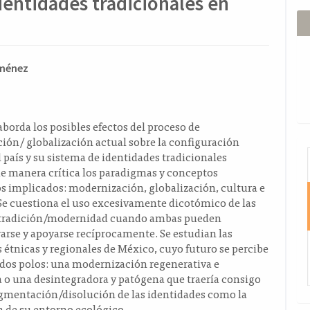
dentidades tradicionales en
ido
iménez
l
o
 aborda los posibles efectos del proceso de
ión/ globalización actual sobre la configuración
I
l país y su sistema de identidades tradicionales
e manera crítica los paradigmas y conceptos
s implicados: modernización, globalización, cultura e
Se cuestiona el uso excesivamente dicotómico de las
 tradición/modernidad cuando ambas pueden
arse y apoyarse recíprocamente. Se estudian las
 étnicas y regionales de México, cuyo futuro se percibe
 dos polos: una modernización regenerativa e
 o una desintegradora y patógena que traería consigo
agmentación/disolución de las identidades como la
 de su entorno ecológico.