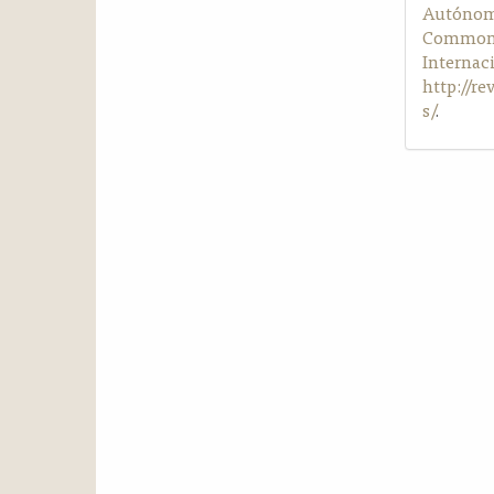
Autónom
Commons 
Internac
http://r
s/
.