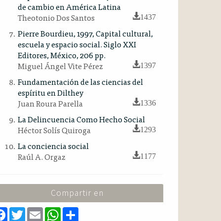
de cambio en América Latina
Theotonio Dos Santos
1437
Pierre Bourdieu, 1997, Capital cultural,
escuela y espacio social. Siglo XXI
Editores, México, 206 pp.
Miguel Ángel Vite Pérez
1397
Fundamentación de las ciencias del
espíritu en Dilthey
Juan Roura Parella
1336
La Delincuencia Como Hecho Social
Héctor Solís Quiroga
1293
La conciencia social
Raúl A. Orgaz
1177
Compartir en
F
T
E
W
S
a
w
m
h
h