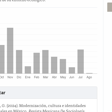
s
tar
o
 G. (2024). Modernización, cultura e identidades
nales en México.
Revista Mexicana De Sociología
,