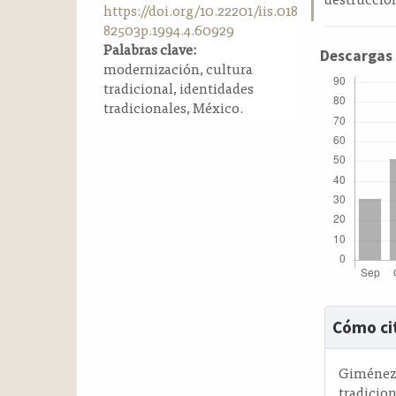
https://doi.org/10.22201/iis.018
a
82503p.1994.4.60929
l
Palabras clave:
a
Descargas
modernización, cultura
t
tradicional, identidades
e
tradicionales, México.
r
a
l
Detalle
Cómo ci
del
artícul
Giménez,
tradicio