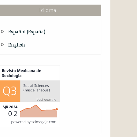
Idioma
Español (España)
English
ndex