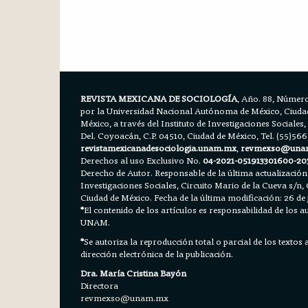
REVISTA MEXICANA DE SOCIOLOGÍA
, Año. 88, Número
por la Universidad Nacional Autónoma de México, Ciudad 
México, a través del Instituto de Investigaciones Sociales,
Del. Coyoacán, C.P. 04510, Ciudad de México, Tel. (55)56
revistamexicanadesociologia.unam.mx
,
revmexso@una
Derechos al uso Exclusivo No.
04-2021-051913301600-20
Derecho de Autor. Responsable de la última actualización
Investigaciones Sociales, Circuito Mario de la Cueva s/n, 
Ciudad de México. Fecha de la última modificación: 26 de 
*
El contenido de los artículos es responsabilidad de los aut
UNAM.
*
Se autoriza la reproducción total o parcial de los textos
dirección electrónica de la publicación.
Dra. María Cristina Bayón
Directora
revmexso@unam.mx