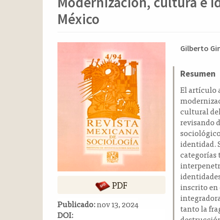
Modernización, cultura e i
o
n
México
t
e
n
Barra
Conten
Gilberto G
i
lateral
principa
d
del
del
Resumen
o
p
artículo
artícul
El artículo
r
modernizac
i
cultural de
n
revisando d
c
sociológico
i
identidad. 
p
categorías
a
interpenetr
l
identidades
PDF
B
inscrito en
a
integradora
Publicado:
nov 13, 2024
r
tanto la fr
DOI:
r
destrucción