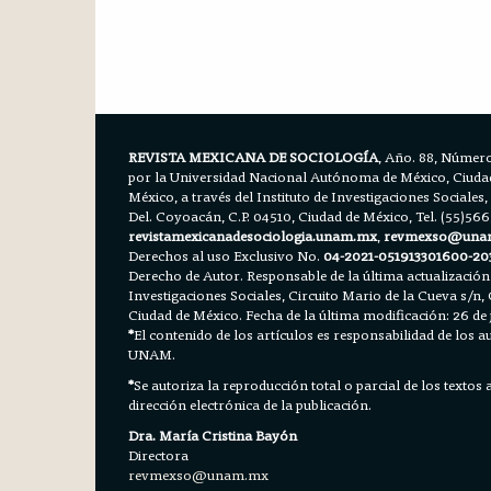
REVISTA MEXICANA DE SOCIOLOGÍA
, Año. 88, Número
por la Universidad Nacional Autónoma de México, Ciudad 
México, a través del Instituto de Investigaciones Sociales,
Del. Coyoacán, C.P. 04510, Ciudad de México, Tel. (55)56
revistamexicanadesociologia.unam.mx
,
revmexso@una
Derechos al uso Exclusivo No.
04-2021-051913301600-20
Derecho de Autor. Responsable de la última actualización
Investigaciones Sociales, Circuito Mario de la Cueva s/n, 
Ciudad de México. Fecha de la última modificación: 26 de 
*
El contenido de los artículos es responsabilidad de los aut
UNAM.
*
Se autoriza la reproducción total o parcial de los textos
dirección electrónica de la publicación.
Dra. María Cristina Bayón
Directora
revmexso@unam.mx