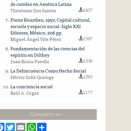
de cambio en América Latina
Theotonio Dos Santos
1437
Pierre Bourdieu, 1997, Capital cultural,
escuela y espacio social. Siglo XXI
Editores, México, 206 pp.
Miguel Ángel Vite Pérez
1397
Fundamentación de las ciencias del
espíritu en Dilthey
Juan Roura Parella
1336
La Delincuencia Como Hecho Social
Héctor Solís Quiroga
1293
La conciencia social
Raúl A. Orgaz
1177
Compartir en
F
T
E
W
S
a
w
m
h
h