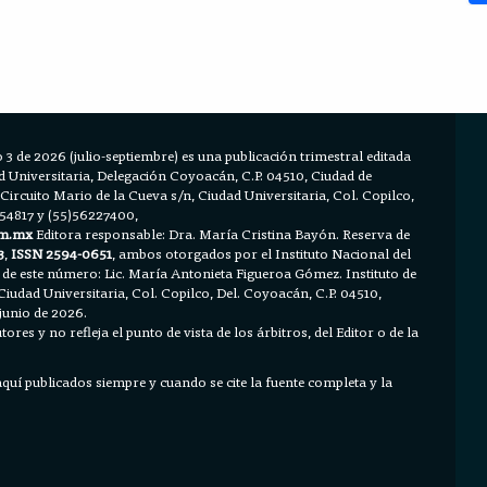
 3 de 2026 (julio-septiembre) es una publicación trimestral editada
Universitaria, Delegación Coyoacán, C.P. 04510, Ciudad de
 Circuito Mario de la Cueva s/n, Ciudad Universitaria, Col. Copilco,
654817 y (55)56227400,
m.mx
Editora responsable: Dra. María Cristina Bayón. Reserva de
3
,
ISSN 2594-0651
, ambos otorgados por el Instituto Nacional del
 de este número: Lic. María Antonieta Figueroa Gómez. Instituto de
Ciudad Universitaria, Col. Copilco, Del. Coyoacán, C.P. 04510,
junio de 2026.
ores y no refleja el punto de vista de los árbitros, del Editor o de la
 aquí publicados siempre y cuando se cite la fuente completa y la