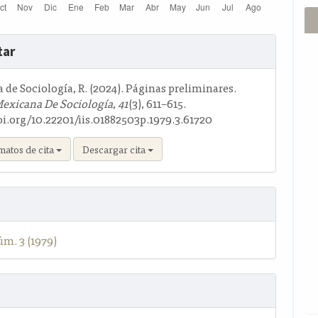
s
tar
o
de Sociología, R. (2024). Páginas preliminares.
Mexicana De Sociología
,
41
(3), 611–615.
oi.org/10.22201/iis.01882503p.1979.3.61720
matos de cita
Descargar cita
úm. 3 (1979)