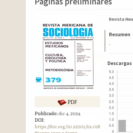
Páginas preliminares
o
n
t
Barra
Conten
Revista Me
e
n
lateral
principa
i
del
del
Resumen
d
artículo
artícul
-
o
p
r
Descargas
i
n
c
i
p
a
PDF
l
B
Publicado:
dic 4, 2024
a
DOI:
r
https://doi.org/10.22201/iis.018
r
82503p.1979.3.61720