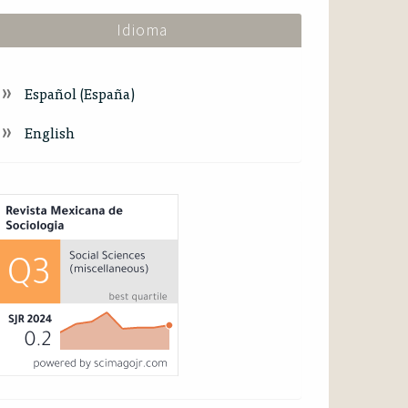
Idioma
Español (España)
English
ndex