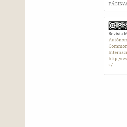
PÁGINAS
Revista 
Autónom
Commons 
Internac
http://r
s/
.