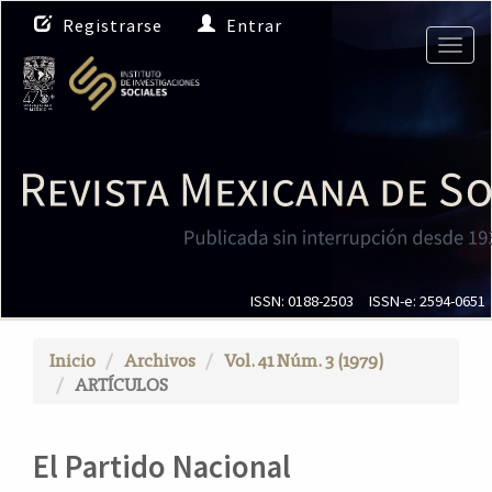
N
Registrarse
Entrar
a
Togg
v
navig
e
g
a
c
i
ó
n
p
r
i
ISSN: 0188-2503
ISSN-e: 2594-0651
n
c
Inicio
Archivos
Vol. 41 Núm. 3 (1979)
i
ARTÍCULOS
p
a
l
El Partido Nacional
C