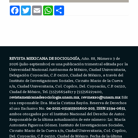
F
T
E
W
S
a
w
m
h
h
c
i
a
a
a
e
t
i
t
r
b
t
l
s
e
o
e
A
o
r
p
k
p
REVISTA MEXICANA DE SOCIOLOGÍA
, Año. 88, Número 3 de
2026 (julio-septiembre) es una publicación trimestral editada por la
Universidad Nacional Autónoma de México, Ciudad Universitaria,
Delegación Coyoacán, C.P. 04510, Ciudad de México, a través del
Instituto de Investigaciones Sociales, Circuito Mario de la Cueva
s/n, Ciudad Universitaria, Col. Copilco, Del. Coyoacán, C.P. 04510,
Ciudad de México, Tel. (55)56654817 y (55)56227400,
revistamexicanadesociologia.unam.mx
,
revmexso@unam.mx
Edit
ora responsable: Dra. María Cristina Bayón. Reserva de Derechos
al uso Exclusivo No.
04-2021-051913301600-203
,
ISSN 2594-0651
,
ambos otorgados por el Instituto Nacional del Derecho de Autor.
Responsable de la última actualización de este número: Lic. María
Antonieta Figueroa Gómez. Instituto de Investigaciones Sociales,
Circuito Mario de la Cueva s/n, Ciudad Universitaria, Col. Copilco,
Del. Coyoacán, C.P. 04510, Ciudad de México. Fecha de la última