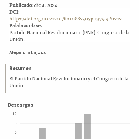
Publicado:
dic 4, 2024
a
DOI:
l
https://doi.org/10.22201/iis.01882503p.1979.3.61722
a
Palabras clave:
t
Partido Nacional Revolucionario (PNR), Congreso de la
e
Unión.
r
a
Contenido
l
Alejandra Lajous
principal
del
Resumen
artículo
El Partido Nacional Revolucionario y el Congreso de la
Unión.
Descargas