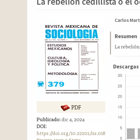
La rebelión cedillista o el 
o
n
t
Barra
Conten
Carlos Mart
e
n
lateral
principa
i
del
del
Resumen
d
artículo
artícul
La rebelión 
o
p
r
Descargas
i
n
c
i
p
a
PDF
l
B
Publicado:
dic 4, 2024
a
DOI:
r
https://doi.org/10.22201/iis.018
r
82503p.1979.3.61725