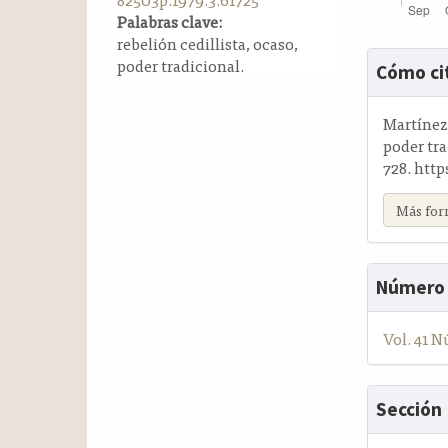
a
Palabras clave:
l
rebelión cedillista, ocaso,
Detalle
a
poder tradicional.
Cómo ci
t
del
e
artícul
Martínez 
r
poder tr
a
728. http
l
Más for
Número
Vol. 41 N
Sección