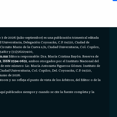
 3 de 2026 (julio-septiembre) es una publicación trimestral editada
Universitaria, Delegación Coyoacán, C.P. 04510, Ciudad de
 Circuito Mario de la Cueva s/n, Ciudad Universitaria, Col. Copilco,
654817 y (55)56227400,
m.mx
Editora responsable: Dra. María Cristina Bayón. Reserva de
3
,
ISSN 2594-0651
, ambos otorgados por el Instituto Nacional del
 de este número: Lic. María Antonieta Figueroa Gómez. Instituto de
Ciudad Universitaria, Col. Copilco, Del. Coyoacán, C.P. 04510,
junio de 2026.
ores y no refleja el punto de vista de los árbitros, del Editor o de la
 aquí publicados siempre y cuando se cite la fuente completa y la