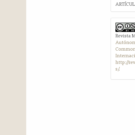
ARTÍCU
Revista 
Autónom
Commons 
Internac
http://r
s/
.