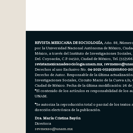
REVISTA MEXICANA DE SOCIOLOGÍA
, Año. 88, Número
por la Universidad Nacional Autónoma de México, Ciudad 
México, a través del Instituto de Investigaciones Sociales,
Del. Coyoacán, C.P. 04510, Ciudad de México, Tel. (55)56
revistamexicanadesociologia.unam.mx
,
revmexso@una
Derechos al uso Exclusivo No.
04-2021-051913301600-20
Derecho de Autor. Responsable de la última actualización
Investigaciones Sociales, Circuito Mario de la Cueva s/n, 
Ciudad de México. Fecha de la última modificación: 26 de 
*
El contenido de los artículos es responsabilidad de los aut
UNAM.
*
Se autoriza la reproducción total o parcial de los textos
dirección electrónica de la publicación.
Dra. María Cristina Bayón
Directora
revmexso@unam.mx