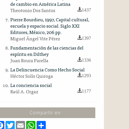
de cambio en América Latina
Theotonio Dos Santos
1437
Pierre Bourdieu, 1997, Capital cultural,
escuela y espacio social. Siglo XXI
Editores, México, 206 pp.
Miguel Ángel Vite Pérez
1397
Fundamentación de las ciencias del
espíritu en Dilthey
Juan Roura Parella
1336
La Delincuencia Como Hecho Social
Héctor Solís Quiroga
1293
La conciencia social
Raúl A. Orgaz
1177
Compartir en
F
T
E
W
S
a
w
m
h
h