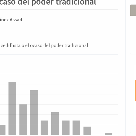
ocaso del poder tradicional
ido
ínez Assad
l
o
cedillista o el ocaso del poder tradicional.
I