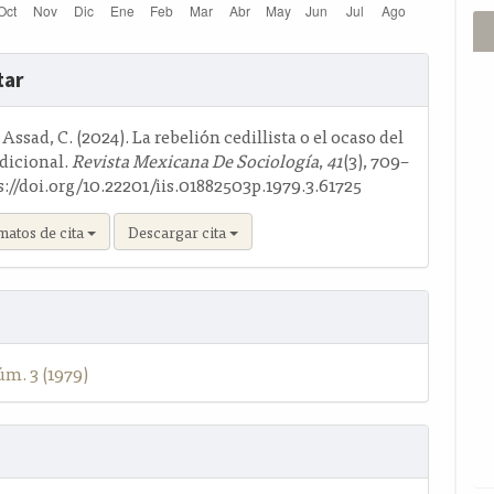
s
tar
o
Assad, C. (2024). La rebelión cedillista o el ocaso del
adicional.
Revista Mexicana De Sociología
,
41
(3), 709–
s://doi.org/10.22201/iis.01882503p.1979.3.61725
matos de cita
Descargar cita
úm. 3 (1979)