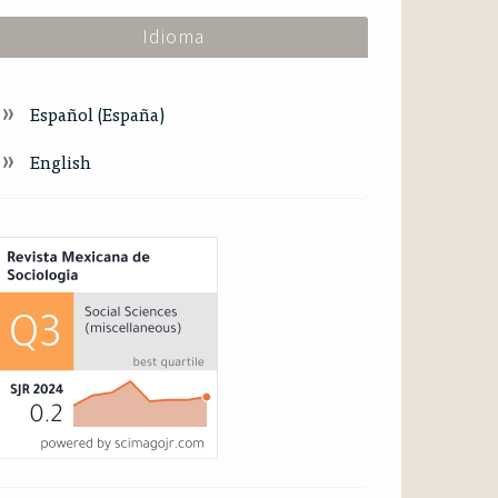
Idioma
Español (España)
English
ndex