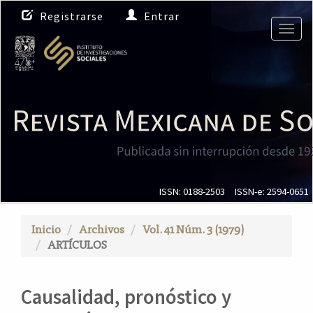
N
Registrarse
Entrar
a
Togg
v
navig
e
g
a
c
i
ó
n
p
r
i
ISSN: 0188-2503
ISSN-e: 2594-0651
n
c
Inicio
Archivos
Vol. 41 Núm. 3 (1979)
i
ARTÍCULOS
p
a
l
Causalidad, pronóstico y
C