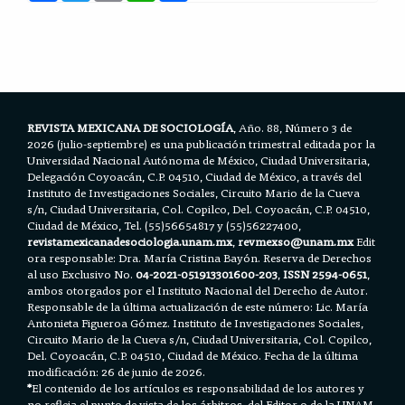
c
i
a
a
a
e
t
i
t
r
b
t
l
s
e
o
e
A
o
r
p
k
p
REVISTA MEXICANA DE SOCIOLOGÍA
, Año. 88, Número 3 de
2026 (julio-septiembre) es una publicación trimestral editada por la
Universidad Nacional Autónoma de México, Ciudad Universitaria,
Delegación Coyoacán, C.P. 04510, Ciudad de México, a través del
Instituto de Investigaciones Sociales, Circuito Mario de la Cueva
s/n, Ciudad Universitaria, Col. Copilco, Del. Coyoacán, C.P. 04510,
Ciudad de México, Tel. (55)56654817 y (55)56227400,
revistamexicanadesociologia.unam.mx
,
revmexso@unam.mx
Edit
ora responsable: Dra. María Cristina Bayón. Reserva de Derechos
al uso Exclusivo No.
04-2021-051913301600-203
,
ISSN 2594-0651
,
ambos otorgados por el Instituto Nacional del Derecho de Autor.
Responsable de la última actualización de este número: Lic. María
Antonieta Figueroa Gómez. Instituto de Investigaciones Sociales,
Circuito Mario de la Cueva s/n, Ciudad Universitaria, Col. Copilco,
Del. Coyoacán, C.P. 04510, Ciudad de México. Fecha de la última
modificación: 26 de junio de 2026.
*
El contenido de los artículos es responsabilidad de los autores y
no refleja el punto de vista de los árbitros, del Editor o de la UNAM.