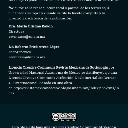
*
Se autoriza la reproducción total o parcial de los textos aquí
publicados siempre y cuando se cite la fuente completa y la
dirección electrónica de la publicación.
Dra. María Cristina Bayón
Directora
revmexso@unam.mx
Lic. Roberto Erick Arceo López
Editor técnico
revmexso@unam.mx
Licencia Creative Commons Revista Mexicana de Sociología
por
Universidad Nacional Autónoma de México se distribuye bajo una
Licencia
Creative Commons Atribución-NoComercial-SinDerivar
4.0 Internacional.
Basada en una obra
en h
ttp://revistamexicanadesociologia.unam.mx/index.php/rms/in
dex
Esta obra está bajo una Licencia Creative Commons Atribución