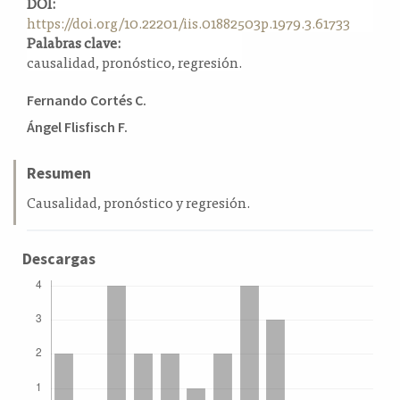
DOI:
a
https://doi.org/10.22201/iis.01882503p.1979.3.61733
l
Palabras clave:
a
causalidad, pronóstico, regresión.
t
e
Contenido
Fernando Cortés C.
r
principal
Ángel Flisfisch F.
a
del
l
artículo
Resumen
Causalidad, pronóstico y regresión.
Descargas