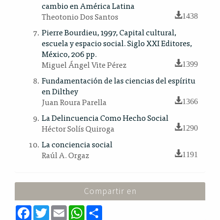
cambio en América Latina
Theotonio Dos Santos
1438
Pierre Bourdieu, 1997, Capital cultural,
escuela y espacio social. Siglo XXI Editores,
México, 206 pp.
Miguel Ángel Vite Pérez
1399
Fundamentación de las ciencias del espíritu
en Dilthey
Juan Roura Parella
1366
La Delincuencia Como Hecho Social
Héctor Solís Quiroga
1290
La conciencia social
Raúl A. Orgaz
1191
Compartir en
F
T
E
W
S
a
w
m
h
h