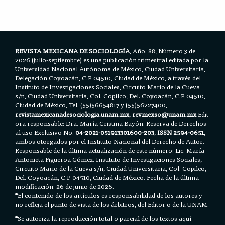
b
t
l
s
e
o
e
A
o
r
p
k
p
REVISTA MEXICANA DE SOCIOLOGÍA
, Año. 88, Número 3 de
2026 (julio-septiembre) es una publicación trimestral editada por la
Universidad Nacional Autónoma de México, Ciudad Universitaria,
Delegación Coyoacán, C.P. 04510, Ciudad de México, a través del
Instituto de Investigaciones Sociales, Circuito Mario de la Cueva
s/n, Ciudad Universitaria, Col. Copilco, Del. Coyoacán, C.P. 04510,
Ciudad de México, Tel. (55)56654817 y (55)56227400,
revistamexicanadesociologia.unam.mx
,
revmexso@unam.mx
Edit
ora responsable: Dra. María Cristina Bayón. Reserva de Derechos
al uso Exclusivo No.
04-2021-051913301600-203
,
ISSN 2594-0651
,
ambos otorgados por el Instituto Nacional del Derecho de Autor.
Responsable de la última actualización de este número: Lic. María
Antonieta Figueroa Gómez. Instituto de Investigaciones Sociales,
Circuito Mario de la Cueva s/n, Ciudad Universitaria, Col. Copilco,
Del. Coyoacán, C.P. 04510, Ciudad de México. Fecha de la última
modificación: 26 de junio de 2026.
*
El contenido de los artículos es responsabilidad de los autores y
no refleja el punto de vista de los árbitros, del Editor o de la UNAM.
*
Se autoriza la reproducción total o parcial de los textos aquí