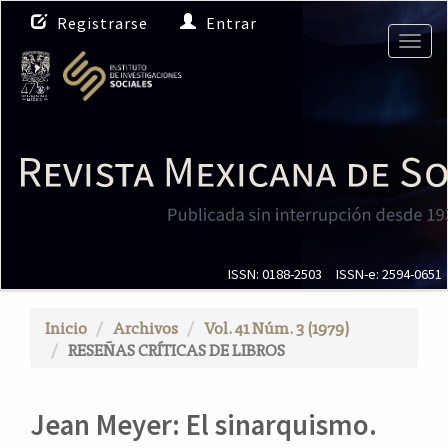
N
Registrarse
Entrar
a
Togg
v
navig
e
g
a
c
i
ó
n
p
r
i
ISSN: 0188-2503
ISSN-e: 2594-0651
n
c
Inicio
Archivos
Vol. 41 Núm. 3 (1979)
i
RESEÑAS CRÍTICAS DE LIBROS
p
a
l
Jean Meyer: El sinarquismo.
C