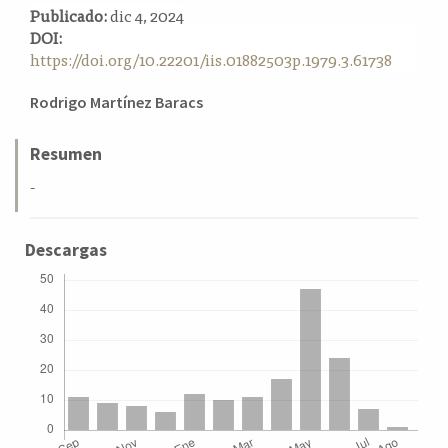
Publicado:
dic 4, 2024
a
DOI:
l
https://doi.org/10.22201/iis.01882503p.1979.3.61738
a
t
Contenido
e
Rodrigo Martínez Baracs
r
principal
a
del
Resumen
l
artículo
-
Descargas