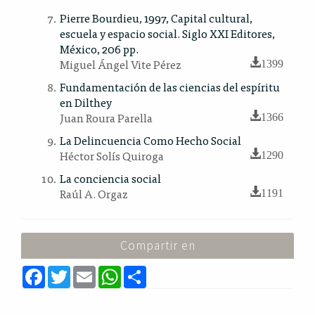
Pierre Bourdieu, 1997, Capital cultural,
escuela y espacio social. Siglo XXI Editores,
México, 206 pp.
Miguel Ángel Vite Pérez
1399
Fundamentación de las ciencias del espíritu
en Dilthey
Juan Roura Parella
1366
La Delincuencia Como Hecho Social
Héctor Solís Quiroga
1290
La conciencia social
Raúl A. Orgaz
1191
Compartir en
F
T
E
W
S
a
w
m
h
h
c
i
a
a
a
e
t
i
t
r