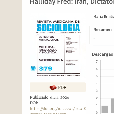
Halliday Fred: Iran, Dicta
o
n
t
Barra
Conten
María Emili
e
n
lateral
principa
i
del
del
Resumen
d
artículo
artícul
-
o
p
r
Descargas
i
n
c
i
p
a
PDF
l
B
Publicado:
dic 4, 2024
a
DOI:
r
https://doi.org/10.22201/iis.018
r
82503p.1979.3.61739