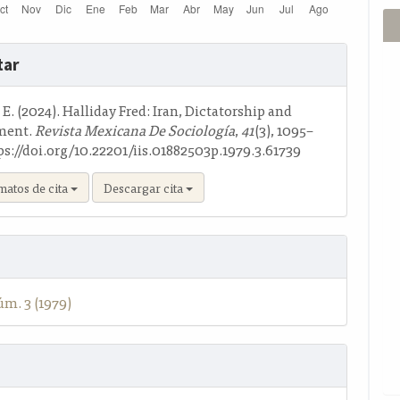
s
tar
o
. E. (2024). Halliday Fred: Iran, Dictatorship and
ment.
Revista Mexicana De Sociología
,
41
(3), 1095–
ps://doi.org/10.22201/iis.01882503p.1979.3.61739
matos de cita
Descargar cita
úm. 3 (1979)