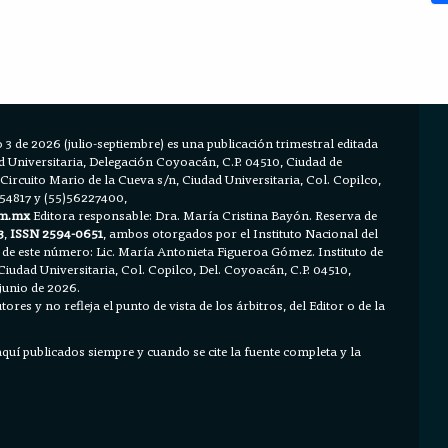
 3 de 2026 (julio-septiembre) es una publicación trimestral editada
Universitaria, Delegación Coyoacán, C.P. 04510, Ciudad de
 Circuito Mario de la Cueva s/n, Ciudad Universitaria, Col. Copilco,
654817 y (55)56227400,
m.mx
Editora responsable: Dra. María Cristina Bayón. Reserva de
3
,
ISSN 2594-0651
, ambos otorgados por el Instituto Nacional del
 de este número: Lic. María Antonieta Figueroa Gómez. Instituto de
Ciudad Universitaria, Col. Copilco, Del. Coyoacán, C.P. 04510,
junio de 2026.
ores y no refleja el punto de vista de los árbitros, del Editor o de la
 aquí publicados siempre y cuando se cite la fuente completa y la