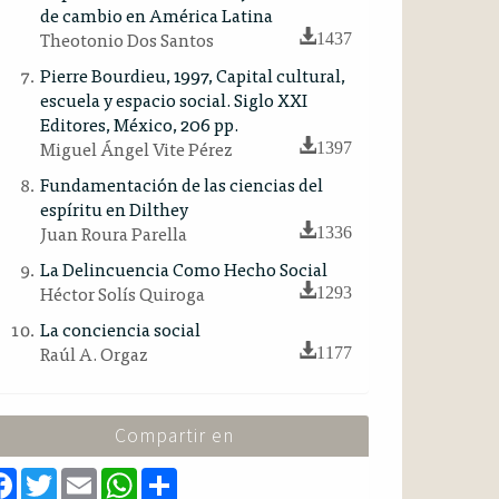
de cambio en América Latina
Theotonio Dos Santos
1437
Pierre Bourdieu, 1997, Capital cultural,
escuela y espacio social. Siglo XXI
Editores, México, 206 pp.
Miguel Ángel Vite Pérez
1397
Fundamentación de las ciencias del
espíritu en Dilthey
Juan Roura Parella
1336
La Delincuencia Como Hecho Social
Héctor Solís Quiroga
1293
La conciencia social
Raúl A. Orgaz
1177
Compartir en
F
T
E
W
S
a
w
m
h
h