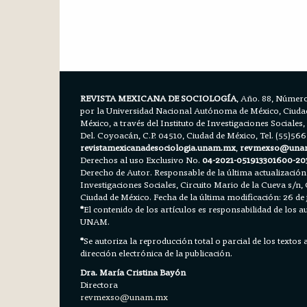
REVISTA MEXICANA DE SOCIOLOGÍA
, Año. 88, Número
por la Universidad Nacional Autónoma de México, Ciudad 
México, a través del Instituto de Investigaciones Sociales,
Del. Coyoacán, C.P. 04510, Ciudad de México, Tel. (55)56
revistamexicanadesociologia.unam.mx
,
revmexso@una
Derechos al uso Exclusivo No.
04-2021-051913301600-20
Derecho de Autor. Responsable de la última actualización
Investigaciones Sociales, Circuito Mario de la Cueva s/n, 
Ciudad de México. Fecha de la última modificación: 26 de 
*
El contenido de los artículos es responsabilidad de los aut
UNAM.
*
Se autoriza la reproducción total o parcial de los textos
dirección electrónica de la publicación.
Dra. María Cristina Bayón
Directora
revmexso@unam.mx