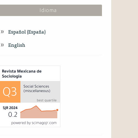
Idioma
Español (España)
English
ndex