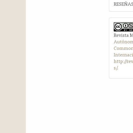
RESEÑAS
Revista 
Autónom
Commons 
Internac
http://r
s/
.