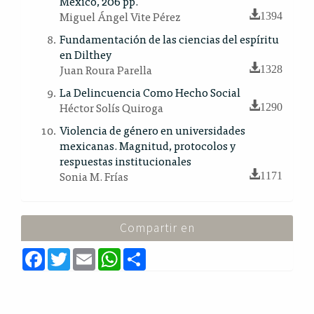
México, 206 pp.
Miguel Ángel Vite Pérez
1394
Fundamentación de las ciencias del espíritu
en Dilthey
Juan Roura Parella
1328
La Delincuencia Como Hecho Social
Héctor Solís Quiroga
1290
Violencia de género en universidades
mexicanas. Magnitud, protocolos y
respuestas institucionales
Sonia M. Frías
1171
Compartir en
F
T
E
W
S
a
w
m
h
h
c
i
a
a
a
e
t
i
t
r
b
t
l
s
e
o
e
A