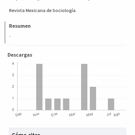
a
Contenido
Revista Mexicana de Sociología
l
principal
a
t
del
Resumen
e
artículo
-
r
a
l
Descargas
Detalles