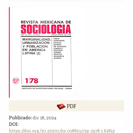
o
n
Barra
t
lateral
e
del
n
i
artículo
d
o
p
r
i
n
c
i
p
a
l
PDF
B
Publicado:
dic 18, 2024
a
DOI:
r
https://doi.org/10.22201/iis.01882503p.1978.1.61812
r