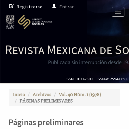
N
Registrarse
Entrar
a
Togg
v
navig
e
g
a
c
i
ó
n
p
r
i
ISSN: 0188-2503
ISSN-e: 2594-0651
n
c
Inicio
Archivos
Vol. 40 Núm. 1 (1978)
i
PÁGINAS PRELIMINARES
p
a
l
Páginas preliminares
C