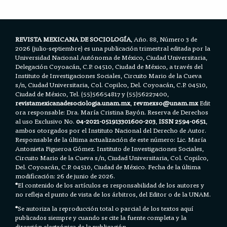
o
r
p
k
p
REVISTA MEXICANA DE SOCIOLOGÍA
, Año. 88, Número 3 de
2026 (julio-septiembre) es una publicación trimestral editada por la
Universidad Nacional Autónoma de México, Ciudad Universitaria,
Delegación Coyoacán, C.P. 04510, Ciudad de México, a través del
Instituto de Investigaciones Sociales, Circuito Mario de la Cueva
s/n, Ciudad Universitaria, Col. Copilco, Del. Coyoacán, C.P. 04510,
Ciudad de México, Tel. (55)56654817 y (55)56227400,
revistamexicanadesociologia.unam.mx
,
revmexso@unam.mx
Edit
ora responsable: Dra. María Cristina Bayón. Reserva de Derechos
al uso Exclusivo No.
04-2021-051913301600-203
,
ISSN 2594-0651
,
ambos otorgados por el Instituto Nacional del Derecho de Autor.
Responsable de la última actualización de este número: Lic. María
Antonieta Figueroa Gómez. Instituto de Investigaciones Sociales,
Circuito Mario de la Cueva s/n, Ciudad Universitaria, Col. Copilco,
Del. Coyoacán, C.P. 04510, Ciudad de México. Fecha de la última
modificación: 26 de junio de 2026.
*
El contenido de los artículos es responsabilidad de los autores y
no refleja el punto de vista de los árbitros, del Editor o de la UNAM.
*
Se autoriza la reproducción total o parcial de los textos aquí
publicados siempre y cuando se cite la fuente completa y la
dirección electrónica de la publicación.