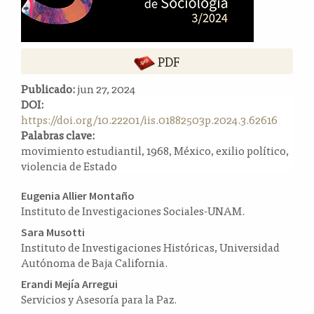
a
l
a
t
PDF
e
Publicado:
jun 27, 2024
r
DOI:
a
https://doi.org/10.22201/iis.01882503p.2024.3.62616
l
Palabras clave:
movimiento estudiantil, 1968, México, exilio político,
violencia de Estado
Contenido
Eugenia Allier Montaño
Instituto de Investigaciones Sociales-UNAM.
principal
del
Sara Musotti
Instituto de Investigaciones Históricas, Universidad
artículo
Autónoma de Baja California.
Erandi Mejía Arregui
Servicios y Asesoría para la Paz.