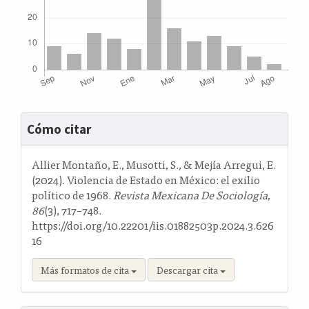
Detalles
Cómo citar
del
artículo
Allier Montaño, E., Musotti, S., & Mejía Arregui, E.
(2024). Violencia de Estado en México: el exilio
político de 1968.
Revista Mexicana De Sociología
,
86
(3), 717–748.
https://doi.org/10.22201/iis.01882503p.2024.3.626
16
Más formatos de cita
Descargar cita