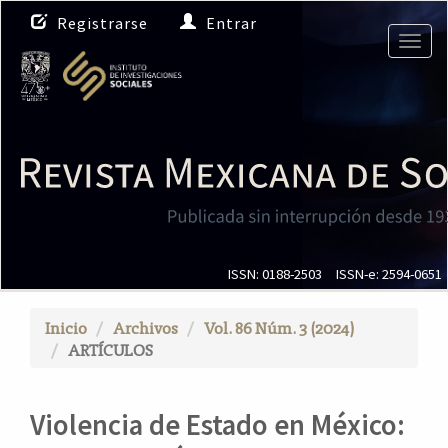
N
Registrarse
Entrar
a
Togg
v
navig
e
g
a
c
i
ó
n
p
r
i
ISSN: 0188-2503
ISSN-e: 2594-0651
n
c
Inicio
Archivos
Vol. 86 Núm. 3 (2024)
i
ARTÍCULOS
p
a
l
Violencia de Estado en México:
C