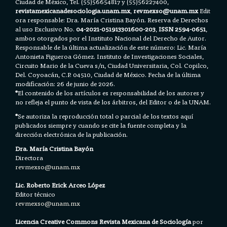
Ciudad de México, Tel. (55)56654817 y (55)56227400,
revistamexicanadesociologia.unam.mx
,
revmexso@unam.mx
Edit
ora responsable: Dra. María Cristina Bayón. Reserva de Derechos
al uso Exclusivo No.
04-2021-051913301600-203
,
ISSN 2594-0651
,
ambos otorgados por el Instituto Nacional del Derecho de Autor.
Responsable de la última actualización de este número: Lic. María
Antonieta Figueroa Gómez. Instituto de Investigaciones Sociales,
Circuito Mario de la Cueva s/n, Ciudad Universitaria, Col. Copilco,
Del. Coyoacán, C.P. 04510, Ciudad de México. Fecha de la última
modificación: 26 de junio de 2026.
*
El contenido de los artículos es responsabilidad de los autores y
no refleja el punto de vista de los árbitros, del Editor o de la UNAM.
*
Se autoriza la reproducción total o parcial de los textos aquí
publicados siempre y cuando se cite la fuente completa y la
dirección electrónica de la publicación.
Dra. María Cristina Bayón
Directora
revmexso@unam.mx
Lic. Roberto Erick Arceo López
Editor técnico
revmexso@unam.mx
Licencia Creative Commons Revista Mexicana de Sociología
por