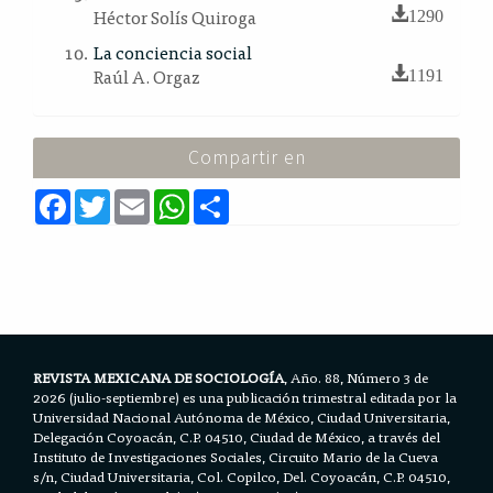
Héctor Solís Quiroga
1290
La conciencia social
Raúl A. Orgaz
1191
Compartir en
F
T
E
W
S
a
w
m
h
h
c
i
a
a
a
e
t
i
t
r
b
t
l
s
e
o
e
A
o
r
p
k
p
REVISTA MEXICANA DE SOCIOLOGÍA
, Año. 88, Número 3 de
2026 (julio-septiembre) es una publicación trimestral editada por la
Universidad Nacional Autónoma de México, Ciudad Universitaria,
Delegación Coyoacán, C.P. 04510, Ciudad de México, a través del
Instituto de Investigaciones Sociales, Circuito Mario de la Cueva
s/n, Ciudad Universitaria, Col. Copilco, Del. Coyoacán, C.P. 04510,