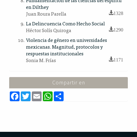
Fundamentación de las ciencias del espíritu
en Dilthey
Juan Roura Parella
1328
La Delincuencia Como Hecho Social
Héctor Solís Quiroga
1290
Violencia de género en universidades
mexicanas. Magnitud, protocolos y
respuestas institucionales
Sonia M. Frías
1171
Compartir en
F
T
E
W
S
a
w
m
h
h
c
i
a
a
a
e
t
i
t
r
b
t
l
s
e
o
e
A
o
r
p
k
p