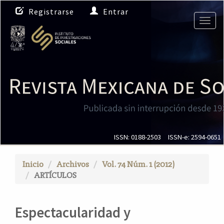
N
Registrarse
Entrar
a
Togg
v
navig
e
g
a
c
i
ó
n
p
r
i
ISSN: 0188-2503
ISSN-e: 2594-0651
n
c
Inicio
Archivos
Vol. 74 Núm. 1 (2012)
i
ARTÍCULOS
p
a
l
Espectacularidad y
C