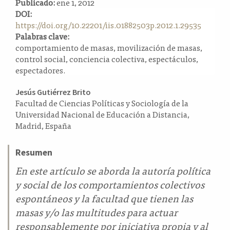
Publicado:
ene 1, 2012
a
DOI:
l
https://doi.org/10.22201/iis.01882503p.2012.1.29535
a
Palabras clave:
t
comportamiento de masas, movilización de masas,
e
control social, conciencia colectiva, espectáculos,
r
espectadores.
a
l
Contenido
Jesús Gutiérrez Brito
Facultad de Ciencias Políticas y Sociología de la
principal
Universidad Nacional de Educación a Distancia,
del
Madrid, España
artículo
Resumen
En este artículo se aborda la autoría política
y social de los comportamientos colectivos
espontáneos y la facultad que tienen las
masas y/o las multitudes para actuar
responsablemente por iniciativa propia y al