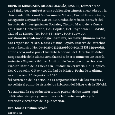
REVISTA MEXICANA DE SOCIOLOGÍA
, Año. 88, Número 3 de
2026 (julio-septiembre) es una publicación trimestral editada por la
Universidad Nacional Autónoma de México, Ciudad Universitaria,
Delegación Coyoacán, C.P. 04510, Ciudad de México, a través del
Instituto de Investigaciones Sociales, Circuito Mario de la Cueva
s/n, Ciudad Universitaria, Col. Copilco, Del. Coyoacán, C.P. 04510,
Ciudad de México, Tel. (55)56654817 y (55)56227400,
revistamexicanadesociologia.unam.mx
,
revmexso@unam.mx
Edit
ora responsable: Dra. María Cristina Bayón. Reserva de Derechos
al uso Exclusivo No.
04-2021-051913301600-203
,
ISSN 2594-0651
,
ambos otorgados por el Instituto Nacional del Derecho de Autor.
Responsable de la última actualización de este número: Lic. María
Antonieta Figueroa Gómez. Instituto de Investigaciones Sociales,
Circuito Mario de la Cueva s/n, Ciudad Universitaria, Col. Copilco,
Del. Coyoacán, C.P. 04510, Ciudad de México. Fecha de la última
modificación: 26 de junio de 2026.
*
El contenido de los artículos es responsabilidad de los autores y
no refleja el punto de vista de los árbitros, del Editor o de la UNAM.
*
Se autoriza la reproducción total o parcial de los textos aquí
publicados siempre y cuando se cite la fuente completa y la
dirección electrónica de la publicación.
Dra. María Cristina Bayón
Directora