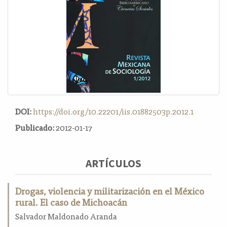
o
n
t
e
n
i
d
o
p
r
DOI:
https://doi.org/10.22201/iis.01882503p.2012.1
i
n
Publicado:
2012-01-17
c
i
p
ARTÍCULOS
a
l
Drogas, violencia y militarización en el México
B
rural. El caso de Michoacán
a
r
Salvador Maldonado Aranda
r