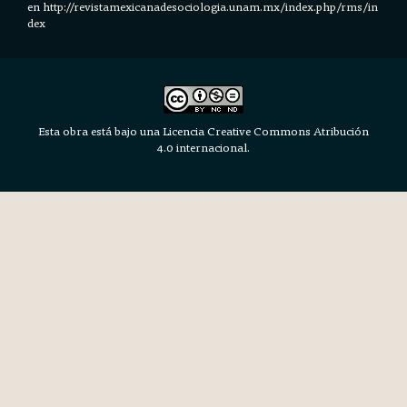
en h
ttp://revistamexicanadesociologia.unam.mx/index.php/rms/in
dex
Esta obra está bajo una Licencia Creative Commons Atribución
4.0 internacional.