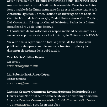
al uso Exclusivo No.
04-2021-051913301600-203
,
ISSN 2594-0651
,
ambos otorgados por el Instituto Nacional del Derecho de Autor.
Responsable de la última actualización de este número: Lic. María
Antonieta Figueroa Gómez. Instituto de Investigaciones Sociales,
Circuito Mario de la Cueva s/n, Ciudad Universitaria, Col. Copilco,
Del. Coyoacán, C.P. 04510, Ciudad de México. Fecha de la última
modificación: 26 de junio de 2026.
*
El contenido de los artículos es responsabilidad de los autores y
no refleja el punto de vista de los árbitros, del Editor o de la UNAM.
*
Se autoriza la reproducción total o parcial de los textos aquí
publicados siempre y cuando se cite la fuente completa y la
dirección electrónica de la publicación.
Dra. María Cristina Bayón
Directora
revmexso@unam.mx
Lic. Roberto Erick Arceo López
Editor técnico
revmexso@unam.mx
Licencia Creative Commons Revista Mexicana de Sociología
por
Universidad Nacional Autónoma de México se distribuye bajo una
Licencia
Creative Commons Atribución-NoComercial-SinDerivar
4.0 Internacional.
Basada en una obra