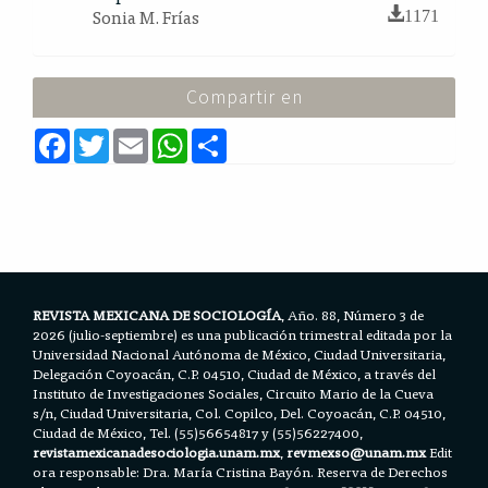
Sonia M. Frías
1171
Compartir en
F
T
E
W
S
a
w
m
h
h
c
i
a
a
a
e
t
i
t
r
b
t
l
s
e
o
e
A
o
r
p
k
p
REVISTA MEXICANA DE SOCIOLOGÍA
, Año. 88, Número 3 de
2026 (julio-septiembre) es una publicación trimestral editada por la
Universidad Nacional Autónoma de México, Ciudad Universitaria,
Delegación Coyoacán, C.P. 04510, Ciudad de México, a través del
Instituto de Investigaciones Sociales, Circuito Mario de la Cueva
s/n, Ciudad Universitaria, Col. Copilco, Del. Coyoacán, C.P. 04510,
Ciudad de México, Tel. (55)56654817 y (55)56227400,
revistamexicanadesociologia.unam.mx
,
revmexso@unam.mx
Edit
ora responsable: Dra. María Cristina Bayón. Reserva de Derechos