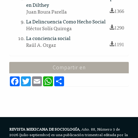
en Dilthey
Juan Roura Parella
1366
La Delincuencia Como Hecho Social
Héctor Solís Quiroga
1290
La conciencia social
Raúl A. Orgaz
1191
Compartir en
F
T
E
W
S
a
w
m
h
h
c
i
a
a
a
e
t
i
t
r
b
t
l
s
e
o
e
A
o
r
p
k
p
REVISTA MEXICANA DE SOCIOLOGÍA
, Año. 88, Número 3 de
2026 (julio-septiembre) es una publicación trimestral editada por la