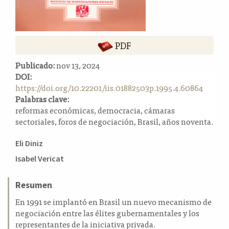
a
l
a
t
PDF
e
r
Publicado:
nov 13, 2024
a
DOI:
l
https://doi.org/10.22201/iis.01882503p.1995.4.60864
Palabras clave:
reformas económicas, democracia, cámaras
sectoriales, foros de negociación, Brasil, años noventa.
Contenido
Eli Diniz
principal
Isabel Vericat
del
artículo
Resumen
En 1991 se implantó en Brasil un nuevo mecanismo de
negociación entre las élites gubernamentales y los
representantes de la iniciativa privada.