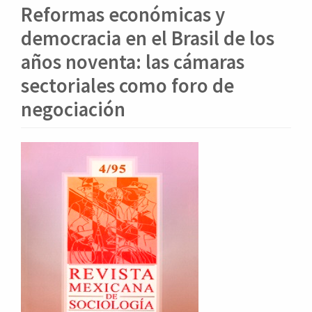
o
Reformas económicas y
n
t
democracia en el Brasil de los
e
años noventa: las cámaras
n
i
sectoriales como foro de
d
negociación
o
p
r
Barra
i
lateral
n
c
del
i
artículo
p
a
l
B
a
r
r