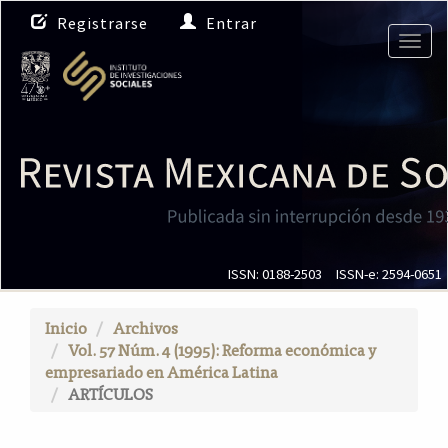
N
Registrarse
Entrar
a
Togg
v
navig
e
g
a
c
i
ó
n
p
r
i
ISSN: 0188-2503
ISSN-e: 2594-0651
n
c
Inicio
Archivos
i
Vol. 57 Núm. 4 (1995): Reforma económica y
p
empresariado en América Latina
a
ARTÍCULOS
l
C