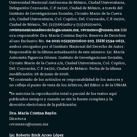
Universidad Nacional Autónoma de México, Ciudad Universitaria,
Delegación Coyoacán, C.P. 04510, Ciudad de México, a través del
Instituto de Investigaciones Sociales, Circuito Mario de la Cueva
s/n, Ciudad Universitaria, Col. Copilco, Del. Coyoacán, C.P. 04510,
Ciudad de México, Tel. (55)56654817 y (55)56227400,
revistamexicanadesociologia.unam.mx
,
revmexso@unam.mx
Edit
ora responsable: Dra. María Cristina Bayón. Reserva de Derechos
al uso Exclusivo No.
04-2021-051913301600-203
,
ISSN 2594-0651
,
ambos otorgados por el Instituto Nacional del Derecho de Autor.
Responsable de la última actualización de este número: Lic. María
Antonieta Figueroa Gómez. Instituto de Investigaciones Sociales,
Circuito Mario de la Cueva s/n, Ciudad Universitaria, Col. Copilco,
Del. Coyoacán, C.P. 04510, Ciudad de México. Fecha de la última
modificación: 26 de junio de 2026.
*
El contenido de los artículos es responsabilidad de los autores y
no refleja el punto de vista de los árbitros, del Editor o de la UNAM.
*
Se autoriza la reproducción total o parcial de los textos aquí
publicados siempre y cuando se cite la fuente completa y la
dirección electrónica de la publicación.
Dra. María Cristina Bayón
Directora
revmexso@unam.mx
Lic. Roberto Erick Arceo López