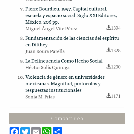
Pierre Bourdieu, 1997, Capital cultural,
escuela y espacio social. Siglo XXI Editores,
México, 206 pp.
Miguel Ángel Vite Pérez
1394
Fundamentación de las ciencias del espíritu
en Dilthey
Juan Roura Parella
1328
La Delincuencia Como Hecho Social
Héctor Solís Quiroga
1290
Violencia de género en universidades
mexicanas. Magnitud, protocolos y
respuestas institucionales
Sonia M. Frías
1171
Compartir en
F
T
E
W
S