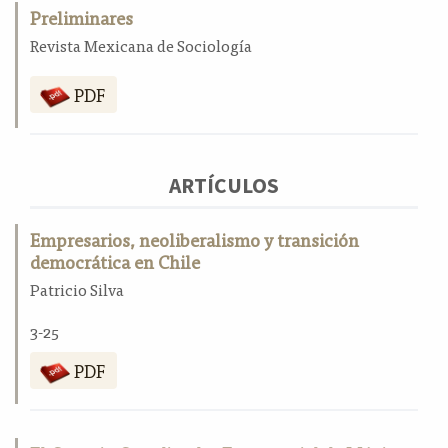
Preliminares
a
l
Revista Mexicana de Sociología
a
t
PDF
e
r
a
l
ARTÍCULOS
Empresarios, neoliberalismo y transición
democrática en Chile
Patricio Silva
3-25
PDF