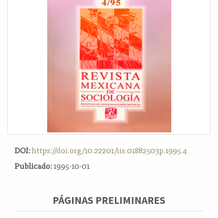
o
n
t
e
n
i
d
o
p
r
i
n
c
i
DOI:
https://doi.org/10.22201/iis.01882503p.1995.4
p
a
Publicado:
1995-10-01
l
B
a
PÁGINAS PRELIMINARES
r
r