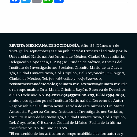
a
w
m
h
h
c
i
a
a
a
e
t
i
t
r
b
t
l
s
e
o
e
A
o
r
p
k
p
REVISTA MEXICANA DE SOCIOLOGÍA
, Año. 88, Número 3 de
2026 (julio-septiembre) es una publicación trimestral editada por la
Universidad Nacional Autónoma de México, Ciudad Universitaria,
Delegación Coyoacán, C.P. 04510, Ciudad de México, a través del
Instituto de Investigaciones Sociales, Circuito Mario de la Cueva
s/n, Ciudad Universitaria, Col. Copilco, Del. Coyoacán, C.P. 04510,
Ciudad de México, Tel. (55)56654817 y (55)56227400,
revistamexicanadesociologia.unam.mx
,
revmexso@unam.mx
Edit
ora responsable: Dra. María Cristina Bayón. Reserva de Derechos
al uso Exclusivo No.
04-2021-051913301600-203
,
ISSN 2594-0651
,
ambos otorgados por el Instituto Nacional del Derecho de Autor.
Responsable de la última actualización de este número: Lic. María
Antonieta Figueroa Gómez. Instituto de Investigaciones Sociales,
Circuito Mario de la Cueva s/n, Ciudad Universitaria, Col. Copilco,
Del. Coyoacán, C.P. 04510, Ciudad de México. Fecha de la última
modificación: 26 de junio de 2026.
*
El contenido de los artículos es responsabilidad de los autores y