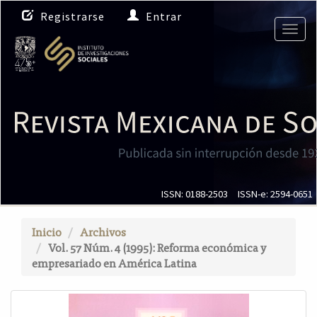
N
Registrarse
Entrar
a
Togg
v
navig
e
g
a
c
i
ó
n
p
r
i
ISSN: 0188-2503
ISSN-e: 2594-0651
n
c
Inicio
Archivos
i
Vol. 57 Núm. 4 (1995): Reforma económica y
p
empresariado en América Latina
a
l
C