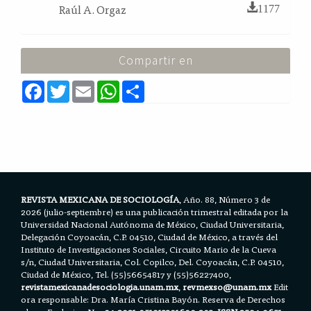
Raúl A. Orgaz
1177
Compartir en
F
T
E
W
S
a
w
m
h
h
c
i
a
a
a
e
t
i
t
r
b
t
l
s
e
o
e
A
o
r
p
k
p
REVISTA MEXICANA DE SOCIOLOGÍA
, Año. 88, Número 3 de
2026 (julio-septiembre) es una publicación trimestral editada por la
Universidad Nacional Autónoma de México, Ciudad Universitaria,
Delegación Coyoacán, C.P. 04510, Ciudad de México, a través del
Instituto de Investigaciones Sociales, Circuito Mario de la Cueva
s/n, Ciudad Universitaria, Col. Copilco, Del. Coyoacán, C.P. 04510,
Ciudad de México, Tel. (55)56654817 y (55)56227400,
revistamexicanadesociologia.unam.mx
,
revmexso@unam.mx
Edit
ora responsable: Dra. María Cristina Bayón. Reserva de Derechos