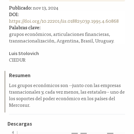
a
Publicado:
nov 13, 2024
l
DOI:
a
https://doi.org/10.22201/iis.01882503p.1995.4.60868
t
Palabras clave:
e
grupos económicos, articulaciones financieras,
r
transnacionalización, Argentina, Brasil, Uruguay.
a
l
Contenido
Luis Stolovich
CIEDUR
principal
del
Resumen
artículo
Los grupos económicos son --junto con las empresas
trasnacionales y, cada vez menos, las estatales-- uno de
los soportes del poder económico en los países del
Mercosur.
Descargas