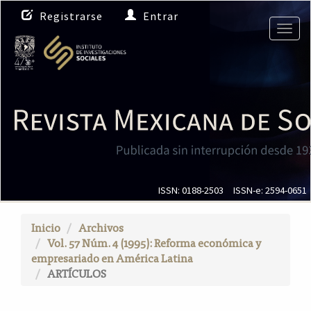
N
Registrarse
Entrar
a
Togg
v
navig
e
g
a
c
i
ó
n
p
r
i
ISSN: 0188-2503
ISSN-e: 2594-0651
n
c
Inicio
Archivos
i
Vol. 57 Núm. 4 (1995): Reforma económica y
p
empresariado en América Latina
a
ARTÍCULOS
l
C