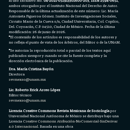
al uso Exclusivo No.
04-2021-051913301600-203
,
ISSN 2594-0651
,
ambos otorgados por el Instituto Nacional del Derecho de Autor.
Responsable de la última actualización de este número: Lic. María
Antonieta Figueroa Gómez. Instituto de Investigaciones Sociales,
Circuito Mario de la Cueva s/n, Ciudad Universitaria, Col. Copilco,
Del. Coyoacán, C.P. 04510, Ciudad de México. Fecha de la última
modificación: 26 de junio de 2026.
*
El contenido de los artículos es responsabilidad de los autores y
no refleja el punto de vista de los árbitros, del Editor o de la UNAM.
*
Se autoriza la reproducción total o parcial de los textos aquí
publicados siempre y cuando se cite la fuente completa y la
dirección electrónica de la publicación.
Dra. María Cristina Bayón
Directora
revmexso@unam.mx
Lic. Roberto Erick Arceo López
Editor técnico
revmexso@unam.mx
Licencia Creative Commons Revista Mexicana de Sociología
por
Universidad Nacional Autónoma de México se distribuye bajo una
Licencia
Creative Commons Atribución-NoComercial-SinDerivar
4.0 Internacional.
Basada en una obra