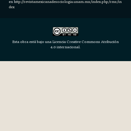
en h
ttp://revistamexicanadesociologia.unam.mx/index.php/rms/in
dex
Esta obra está bajo una Licencia Creative Commons Atribución
4.0 internacional.