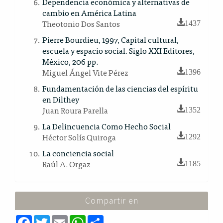
Dependencia económica y alternativas de
cambio en América Latina
Theotonio Dos Santos
1437
Pierre Bourdieu, 1997, Capital cultural,
escuela y espacio social. Siglo XXI Editores,
México, 206 pp.
Miguel Ángel Vite Pérez
1396
Fundamentación de las ciencias del espíritu
en Dilthey
Juan Roura Parella
1352
La Delincuencia Como Hecho Social
Héctor Solís Quiroga
1292
La conciencia social
Raúl A. Orgaz
1185
Compartir en
F
T
E
W
S