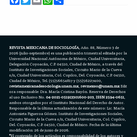
a
w
m
h
h
c
i
a
a
a
e
t
i
t
r
b
t
l
s
e
o
e
A
o
r
p
k
p
REVISTA MEXICANA DE SOCIOLOGÍA
, Año. 88, Número 3 de
2026 (julio-septiembre) es una publicación trimestral editada por la
Universidad Nacional Autónoma de México, Ciudad Universitaria,
Delegación Coyoacán, C.P. 04510, Ciudad de México, a través del
Instituto de Investigaciones Sociales, Circuito Mario de la Cueva
s/n, Ciudad Universitaria, Col. Copilco, Del. Coyoacán, C.P. 04510,
Ciudad de México, Tel. (55)56654817 y (55)56227400,
revistamexicanadesociologia.unam.mx
,
revmexso@unam.mx
Edit
ora responsable: Dra. María Cristina Bayón. Reserva de Derechos
al uso Exclusivo No.
04-2021-051913301600-203
,
ISSN 2594-0651
,
ambos otorgados por el Instituto Nacional del Derecho de Autor.
Responsable de la última actualización de este número: Lic. María
Antonieta Figueroa Gómez. Instituto de Investigaciones Sociales,
Circuito Mario de la Cueva s/n, Ciudad Universitaria, Col. Copilco,
Del. Coyoacán, C.P. 04510, Ciudad de México. Fecha de la última
modificación: 26 de junio de 2026.
*
El contenido de los artículos es responsabilidad de los autores y