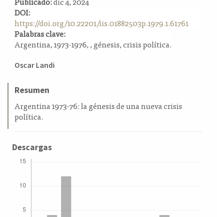
Publicado:
dic 4, 2024
a
DOI:
l
https://doi.org/10.22201/iis.01882503p.1979.1.61761
a
Palabras clave:
t
Argentina, 1973-1976, , génesis, crisis política.
e
r
Contenido
Oscar Landi
a
principal
l
del
Resumen
artículo
Argentina 1973-76: la génesis de una nueva crisis
política.
Descargas