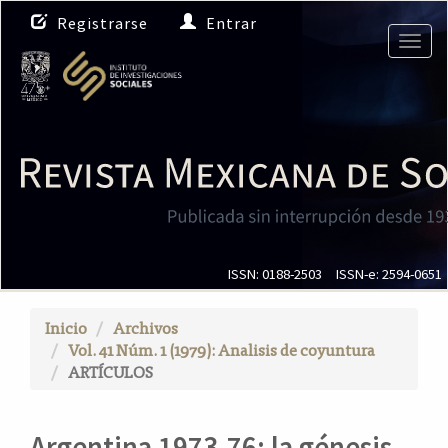
N
Registrarse
Entrar
a
Togg
v
navig
e
g
a
c
i
ó
n
p
r
i
ISSN: 0188-2503
ISSN-e: 2594-0651
n
c
Inicio
Archivos
i
Vol. 41 Núm. 1 (1979): Analisis de coyuntura
p
ARTÍCULOS
a
l
C
Argentina 1973-76: la génesis