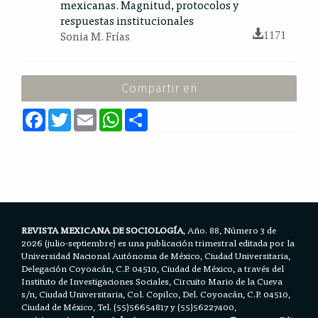
mexicanas. Magnitud, protocolos y
respuestas institucionales
Sonia M. Frías
1171
Compartir en
F
T
E
W
S
a
w
m
h
h
c
i
a
a
a
e
t
i
t
r
b
t
l
s
e
o
e
A
o
r
p
k
p
REVISTA MEXICANA DE SOCIOLOGÍA
, Año. 88, Número 3 de
2026 (julio-septiembre) es una publicación trimestral editada por la
Universidad Nacional Autónoma de México, Ciudad Universitaria,
Delegación Coyoacán, C.P. 04510, Ciudad de México, a través del
Instituto de Investigaciones Sociales, Circuito Mario de la Cueva
s/n, Ciudad Universitaria, Col. Copilco, Del. Coyoacán, C.P. 04510,
Ciudad de México, Tel. (55)56654817 y (55)56227400,