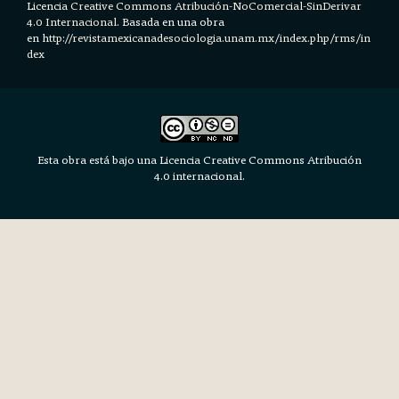
Licencia
Creative Commons Atribución-NoComercial-SinDerivar
4.0 Internacional.
Basada en una obra
en h
ttp://revistamexicanadesociologia.unam.mx/index.php/rms/in
dex
Esta obra está bajo una Licencia Creative Commons Atribución
4.0 internacional.