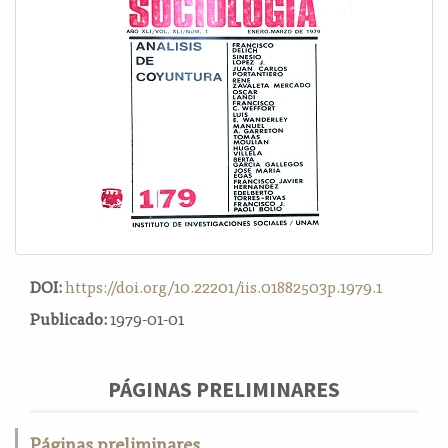
o
n
t
e
n
i
d
o
p
r
i
n
c
DOI:
https://doi.org/10.22201/iis.01882503p.1979.1
i
p
Publicado:
1979-01-01
a
l
B
PÁGINAS PRELIMINARES
a
r
Páginas preliminares
r