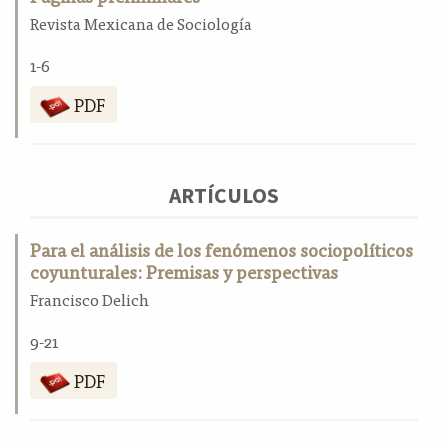
a
Revista Mexicana de Sociología
l
a
1-6
t
PDF
e
r
a
l
ARTÍCULOS
Para el análisis de los fenómenos sociopolíticos
coyunturales: Premisas y perspectivas
Francisco Delich
9-21
PDF