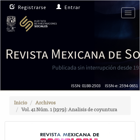
N
Registrarse
Entrar
a
Togg
v
navig
e
g
a
c
i
ó
n
p
r
i
ISSN: 0188-2503
ISSN-e: 2594-0651
n
c
Inicio
Archivos
i
Vol. 41 Núm. 1 (1979): Analisis de coyuntura
p
a
l
C