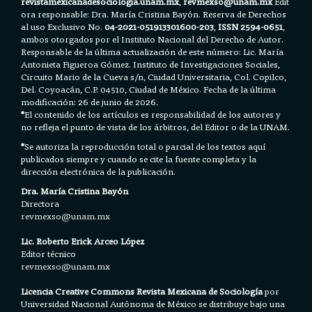
revistamexicanadesociologia.unam.mx
,
revmexso@unam.mx
Edit
ora responsable: Dra. María Cristina Bayón. Reserva de Derechos
al uso Exclusivo No.
04-2021-051913301600-203
,
ISSN 2594-0651
,
ambos otorgados por el Instituto Nacional del Derecho de Autor.
Responsable de la última actualización de este número: Lic. María
Antonieta Figueroa Gómez. Instituto de Investigaciones Sociales,
Circuito Mario de la Cueva s/n, Ciudad Universitaria, Col. Copilco,
Del. Coyoacán, C.P. 04510, Ciudad de México. Fecha de la última
modificación: 26 de junio de 2026.
*
El contenido de los artículos es responsabilidad de los autores y
no refleja el punto de vista de los árbitros, del Editor o de la UNAM.
*
Se autoriza la reproducción total o parcial de los textos aquí
publicados siempre y cuando se cite la fuente completa y la
dirección electrónica de la publicación.
Dra. María Cristina Bayón
Directora
revmexso@unam.mx
Lic. Roberto Erick Arceo López
Editor técnico
revmexso@unam.mx
Licencia Creative Commons Revista Mexicana de Sociología
por
Universidad Nacional Autónoma de México se distribuye bajo una