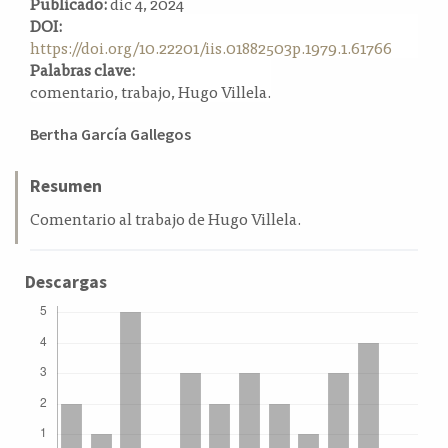
Publicado:
dic 4, 2024
a
DOI:
l
https://doi.org/10.22201/iis.01882503p.1979.1.61766
a
Palabras clave:
t
comentario, trabajo, Hugo Villela.
e
r
Contenido
Bertha García Gallegos
a
principal
l
del
Resumen
artículo
Comentario al trabajo de Hugo Villela.
Descargas