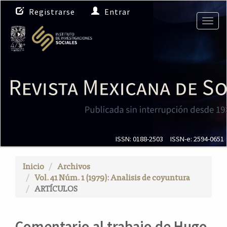
N
Registrarse
Entrar
a
Togg
v
navig
e
g
a
c
i
ó
n
p
r
i
ISSN: 0188-2503
ISSN-e: 2594-0651
n
c
Inicio
Archivos
i
Vol. 41 Núm. 1 (1979): Analisis de coyuntura
p
ARTÍCULOS
a
l
C
Comentario al trabajo de Hugo