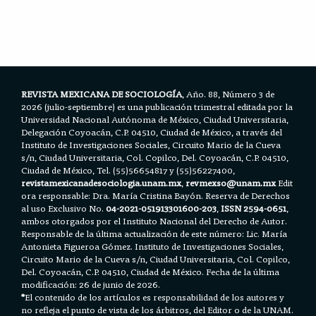
c
i
a
a
a
e
t
i
t
r
b
t
l
s
e
o
e
A
o
r
p
k
p
REVISTA MEXICANA DE SOCIOLOGÍA
, Año. 88, Número 3 de
2026 (julio-septiembre) es una publicación trimestral editada por la
Universidad Nacional Autónoma de México, Ciudad Universitaria,
Delegación Coyoacán, C.P. 04510, Ciudad de México, a través del
Instituto de Investigaciones Sociales, Circuito Mario de la Cueva
s/n, Ciudad Universitaria, Col. Copilco, Del. Coyoacán, C.P. 04510,
Ciudad de México, Tel. (55)56654817 y (55)56227400,
revistamexicanadesociologia.unam.mx
,
revmexso@unam.mx
Edit
ora responsable: Dra. María Cristina Bayón. Reserva de Derechos
al uso Exclusivo No.
04-2021-051913301600-203
,
ISSN 2594-0651
,
ambos otorgados por el Instituto Nacional del Derecho de Autor.
Responsable de la última actualización de este número: Lic. María
Antonieta Figueroa Gómez. Instituto de Investigaciones Sociales,
Circuito Mario de la Cueva s/n, Ciudad Universitaria, Col. Copilco,
Del. Coyoacán, C.P. 04510, Ciudad de México. Fecha de la última
modificación: 26 de junio de 2026.
*
El contenido de los artículos es responsabilidad de los autores y
no refleja el punto de vista de los árbitros, del Editor o de la UNAM.