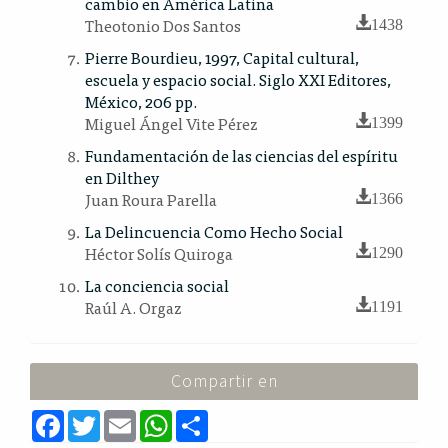
cambio en América Latina
Theotonio Dos Santos
1438
Pierre Bourdieu, 1997, Capital cultural,
escuela y espacio social. Siglo XXI Editores,
México, 206 pp.
Miguel Ángel Vite Pérez
1399
Fundamentación de las ciencias del espíritu
en Dilthey
Juan Roura Parella
1366
La Delincuencia Como Hecho Social
Héctor Solís Quiroga
1290
La conciencia social
Raúl A. Orgaz
1191
Compartir en
F
T
E
W
S
a
w
m
h
h