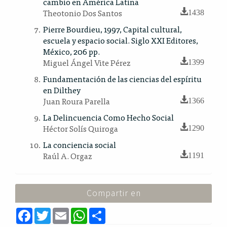
cambio en América Latina
Theotonio Dos Santos
1438
Pierre Bourdieu, 1997, Capital cultural,
escuela y espacio social. Siglo XXI Editores,
México, 206 pp.
Miguel Ángel Vite Pérez
1399
Fundamentación de las ciencias del espíritu
en Dilthey
Juan Roura Parella
1366
La Delincuencia Como Hecho Social
Héctor Solís Quiroga
1290
La conciencia social
Raúl A. Orgaz
1191
Compartir en
F
T
E
W
S
a
w
m
h
h