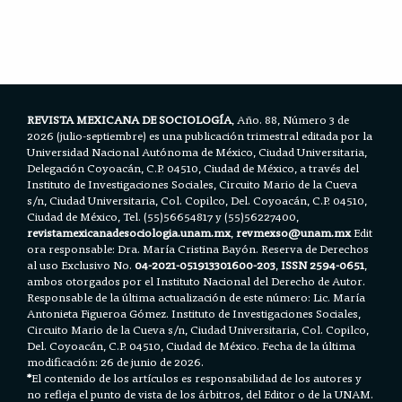
c
i
a
a
a
e
t
i
t
r
b
t
l
s
e
o
e
A
o
r
p
k
p
REVISTA MEXICANA DE SOCIOLOGÍA
, Año. 88, Número 3 de
2026 (julio-septiembre) es una publicación trimestral editada por la
Universidad Nacional Autónoma de México, Ciudad Universitaria,
Delegación Coyoacán, C.P. 04510, Ciudad de México, a través del
Instituto de Investigaciones Sociales, Circuito Mario de la Cueva
s/n, Ciudad Universitaria, Col. Copilco, Del. Coyoacán, C.P. 04510,
Ciudad de México, Tel. (55)56654817 y (55)56227400,
revistamexicanadesociologia.unam.mx
,
revmexso@unam.mx
Edit
ora responsable: Dra. María Cristina Bayón. Reserva de Derechos
al uso Exclusivo No.
04-2021-051913301600-203
,
ISSN 2594-0651
,
ambos otorgados por el Instituto Nacional del Derecho de Autor.
Responsable de la última actualización de este número: Lic. María
Antonieta Figueroa Gómez. Instituto de Investigaciones Sociales,
Circuito Mario de la Cueva s/n, Ciudad Universitaria, Col. Copilco,
Del. Coyoacán, C.P. 04510, Ciudad de México. Fecha de la última
modificación: 26 de junio de 2026.
*
El contenido de los artículos es responsabilidad de los autores y
no refleja el punto de vista de los árbitros, del Editor o de la UNAM.