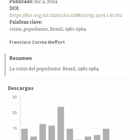
Publicado:
dic 4, 2024
a
DOI:
l
https://doi.org/10.22201/iis.01882503p.1979.1.61762
a
Palabras clave:
t
crisis, populismo, Brasil, 1961-1964.
e
r
Contenido
Francisco Correa Weffort
a
principal
l
del
Resumen
artículo
La crisis del populismo: Brasil, 1961-1964.
Descargas