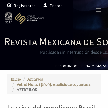
N
Registrarse
Entrar
a
Togg
v
navig
e
g
a
c
i
ó
n
p
r
i
ISSN: 0188-2503
ISSN-e: 2594-0651
n
c
Inicio
Archivos
i
Vol. 41 Núm. 1 (1979): Analisis de coyuntura
p
ARTÍCULOS
a
l
C
La crisis del populismo: Brasil,