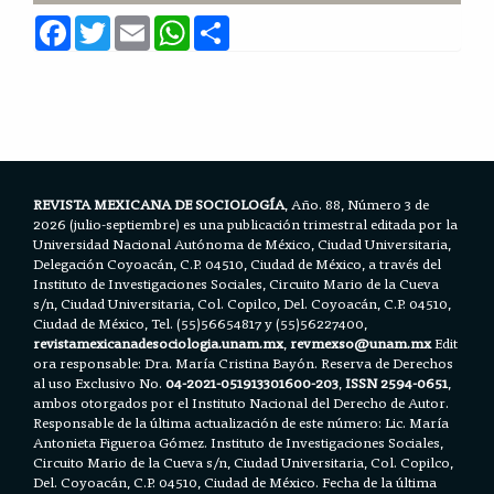
F
T
E
W
S
a
w
m
h
h
c
i
a
a
a
e
t
i
t
r
b
t
l
s
e
o
e
A
o
r
p
k
p
REVISTA MEXICANA DE SOCIOLOGÍA
, Año. 88, Número 3 de
2026 (julio-septiembre) es una publicación trimestral editada por la
Universidad Nacional Autónoma de México, Ciudad Universitaria,
Delegación Coyoacán, C.P. 04510, Ciudad de México, a través del
Instituto de Investigaciones Sociales, Circuito Mario de la Cueva
s/n, Ciudad Universitaria, Col. Copilco, Del. Coyoacán, C.P. 04510,
Ciudad de México, Tel. (55)56654817 y (55)56227400,
revistamexicanadesociologia.unam.mx
,
revmexso@unam.mx
Edit
ora responsable: Dra. María Cristina Bayón. Reserva de Derechos
al uso Exclusivo No.
04-2021-051913301600-203
,
ISSN 2594-0651
,
ambos otorgados por el Instituto Nacional del Derecho de Autor.
Responsable de la última actualización de este número: Lic. María
Antonieta Figueroa Gómez. Instituto de Investigaciones Sociales,
Circuito Mario de la Cueva s/n, Ciudad Universitaria, Col. Copilco,
Del. Coyoacán, C.P. 04510, Ciudad de México. Fecha de la última