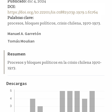
Publicado:
dic 4, 2024
a
DOI:
l
https://doi.org/10.22201/iis.01882503p.1979.1.61764
a
Palabras clave:
t
procesos, bloques políticos, crisis chilena, 1970-1973.
e
r
Contenido
Manuel A. Garretón
a
principal
Tomás Moulian
l
del
artículo
Resumen
Procesos y bloques políticos en la crisis chilena 1970-
1973.
Descargas