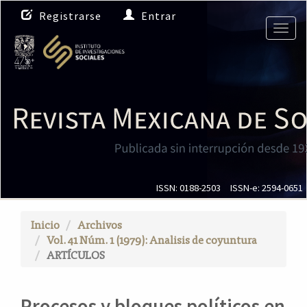
N
Registrarse
Entrar
a
Togg
v
navig
e
g
a
c
i
ó
n
p
r
i
ISSN: 0188-2503
ISSN-e: 2594-0651
n
c
Inicio
Archivos
i
Vol. 41 Núm. 1 (1979): Analisis de coyuntura
p
ARTÍCULOS
a
l
C
Procesos y bloques políticos en