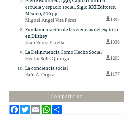
Pierre Bourdieu, 1997, Capital cultural,
escuela y espacio social. Siglo XXI Editores,
México, 206 pp.
Miguel Ángel Vite Pérez
1397
Fundamentación de las ciencias del espíritu
en Dilthey
Juan Roura Parella
1336
La Delincuencia Como Hecho Social
Héctor Solís Quiroga
1293
La conciencia social
Raúl A. Orgaz
1177
Compartir en
F
T
E
W
S
a
w
m
h
h
c
i
a
a
a
e
t
i
t
r
b
t
l
s
e
o
e
A