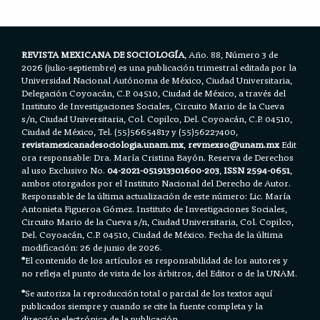
o
r
p
k
p
REVISTA MEXICANA DE SOCIOLOGÍA
, Año. 88, Número 3 de
2026 (julio-septiembre) es una publicación trimestral editada por la
Universidad Nacional Autónoma de México, Ciudad Universitaria,
Delegación Coyoacán, C.P. 04510, Ciudad de México, a través del
Instituto de Investigaciones Sociales, Circuito Mario de la Cueva
s/n, Ciudad Universitaria, Col. Copilco, Del. Coyoacán, C.P. 04510,
Ciudad de México, Tel. (55)56654817 y (55)56227400,
revistamexicanadesociologia.unam.mx
,
revmexso@unam.mx
Edit
ora responsable: Dra. María Cristina Bayón. Reserva de Derechos
al uso Exclusivo No.
04-2021-051913301600-203
,
ISSN 2594-0651
,
ambos otorgados por el Instituto Nacional del Derecho de Autor.
Responsable de la última actualización de este número: Lic. María
Antonieta Figueroa Gómez. Instituto de Investigaciones Sociales,
Circuito Mario de la Cueva s/n, Ciudad Universitaria, Col. Copilco,
Del. Coyoacán, C.P. 04510, Ciudad de México. Fecha de la última
modificación: 26 de junio de 2026.
*
El contenido de los artículos es responsabilidad de los autores y
no refleja el punto de vista de los árbitros, del Editor o de la UNAM.
*
Se autoriza la reproducción total o parcial de los textos aquí
publicados siempre y cuando se cite la fuente completa y la
dirección electrónica de la publicación.