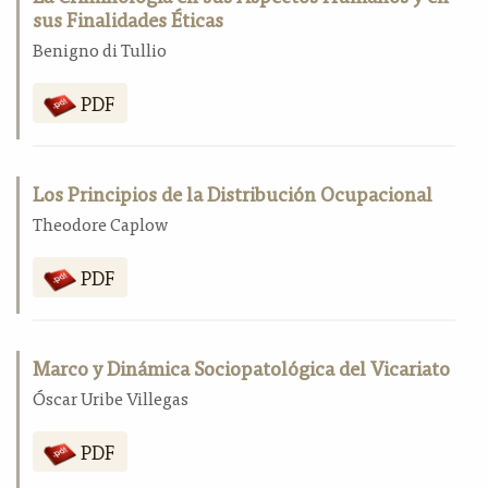
sus Finalidades Éticas
a
l
Benigno di Tullio
a
t
PDF
e
r
a
l
Los Principios de la Distribución Ocupacional
Theodore Caplow
PDF
Marco y Dinámica Sociopatológica del Vicariato
Óscar Uribe Villegas
PDF