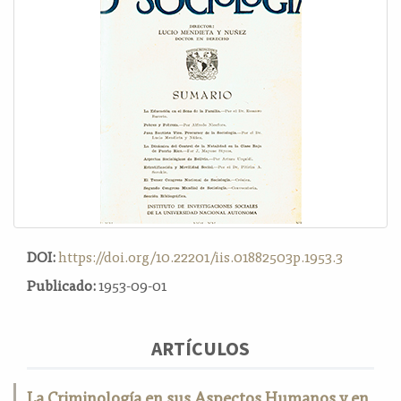
o
n
t
e
n
i
d
o
p
r
i
n
c
DOI:
https://doi.org/10.22201/iis.01882503p.1953.3
i
p
Publicado:
1953-09-01
a
l
B
ARTÍCULOS
a
r
La Criminología en sus Aspectos Humanos y en
r