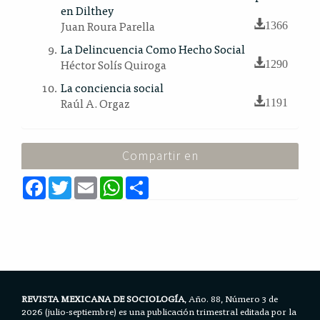
en Dilthey
Juan Roura Parella
1366
La Delincuencia Como Hecho Social
Héctor Solís Quiroga
1290
La conciencia social
Raúl A. Orgaz
1191
Compartir en
F
T
E
W
S
a
w
m
h
h
c
i
a
a
a
e
t
i
t
r
b
t
l
s
e
o
e
A
o
r
p
k
p
REVISTA MEXICANA DE SOCIOLOGÍA
, Año. 88, Número 3 de
2026 (julio-septiembre) es una publicación trimestral editada por la