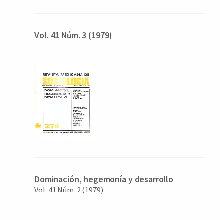
a
l
a
Vol. 41 Núm. 3 (1979)
t
e
r
a
l
Dominación, hegemonía y desarrollo
Vol. 41 Núm. 2 (1979)