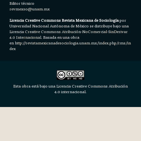
Editor técnico
revmexso@unam.mx
Licencia Creative Commons Revista Mexicana de Sociología
por
Universidad Nacional Autónoma de México se distribuye bajo una
Licencia
Creative Commons Atribución-NoComercial-SinDerivar
4.0 Internacional.
Basada en una obra
en h
ttp://revistamexicanadesociologia.unam.mx/index.php/rms/in
dex
Esta obra está bajo una Licencia Creative Commons Atribución
4.0 internacional.