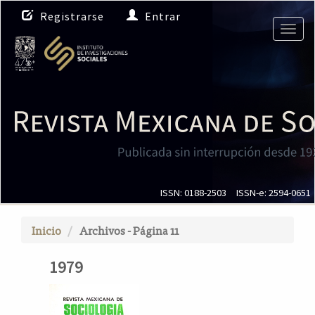
N
Registrarse
Entrar
a
Togg
v
navig
e
g
a
c
i
ó
n
p
r
i
ISSN: 0188-2503
ISSN-e: 2594-0651
n
c
Inicio
Archivos - Página 11
i
p
1979
a
l
C