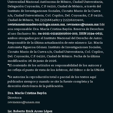
Universidad Nacional Autónoma de México, Ciudad Universitaria,
Delegación Coyoacán, C.P. 04510, Ciudad de México, a través del
Instituto de Investigaciones Sociales, Circuito Mario de la Cueva
s/n, Ciudad Universitaria, Col. Copilco, Del. Coyoacán, C.P. 04510,
Ciudad de México, Tel. (55)56654817 y (55)56227400,
revistamexicanadesociologia.unam.mx
,
revmexso@unam.mx
Edit
ora responsable: Dra. María Cristina Bayón. Reserva de Derechos
al uso Exclusivo No.
04-2021-051913301600-203
,
ISSN 2594-0651
,
ambos otorgados por el Instituto Nacional del Derecho de Autor.
Responsable de la última actualización de este número: Lic. María
Antonieta Figueroa Gómez. Instituto de Investigaciones Sociales,
Circuito Mario de la Cueva s/n, Ciudad Universitaria, Col. Copilco,
Del. Coyoacán, C.P. 04510, Ciudad de México. Fecha de la última
modificación: 26 de junio de 2026.
*
El contenido de los artículos es responsabilidad de los autores y
no refleja el punto de vista de los árbitros, del Editor o de la UNAM.
*
Se autoriza la reproducción total o parcial de los textos aquí
publicados siempre y cuando se cite la fuente completa y la
dirección electrónica de la publicación.
Dra. María Cristina Bayón
Directora
revmexso@unam.mx
Lic. Roberto Erick Arceo López